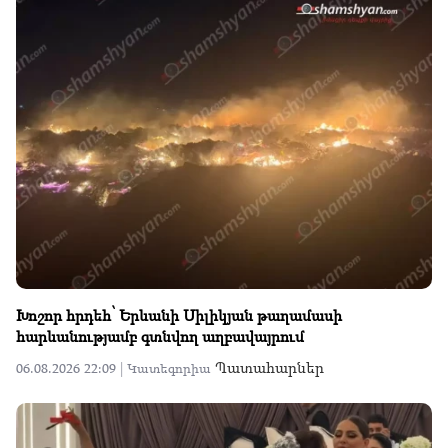
Խոշոր հրդեհ՝ Երևանի Սիլիկյան թաղամասի
հարևանությամբ գտնվող աղբավայրում
Պատահարներ
06.08.2026 22:09 |
Կատեգորիա