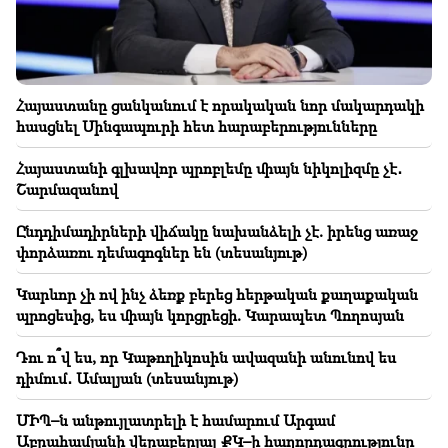
քանակները
14:00
Տարոյի աստղագուշակություն. ում են քարտերը
խոստանում հաջողություն, փոփոխություն և նոր
Հայաստանը ցանկանում է որակական նոր մակարդակի
հնարավորություններ
հասցնել Սինգապուրի հետ հարաբերությունները
13:34
Հայաստանի գլխավոր պրոբլեմը միայն նիկոլիզմը չէ․
Ջուր հավաքեք. Երկար ժամանակ ջուր չի լինելու
Շարմազանով
13:00
Ընդդիմադիրների վիճակը նախանձելի չէ. իրենց առաջ
Օդեսան դարձել է ռուսաստանյան գիշերային
փորձառու դեմագոգներ են (տեսանյութ)
զանգվածային հարձակման հիմնական թիրախը.
Կան զոհեր
Կարևոր չի ով ինչ ձեռք բերեց հերթական քաղաքական
պրոցեսից, ես միայն կորցրեցի. Կարապետ Պողոսյան
12:34
Ի՞նչ իրավիճակ է ՀՀ ավտոճանապարհներին և
Դու ո՞վ ես, որ Կաթողիկոսին ավազանի անունով ես
Լարսում
դիմում․ Ամալյան (տեսանյութ)
12:09
ՄԻՊ–ն անթույլատրելի է համարում Արգամ
Մարտաֆիլմ հիշեցնող ծեծկռտուք Դաշտավան
Աբրահամյանի վերաբերյալ ՔԿ–ի հաղորդագրությունը
գյուղում. կա 10-ից ավելի վիրավոր