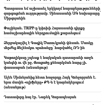
Պատրաստ եմ աշխատել երկկողմ հարաբերությունների
12:00
զարգացման ուղղությամբ. Չինաստանի ԱԳ նախարարը՝
11 տարի առանց մազ կտրելու. Հնդկաստանի
Միրզոյանին
բնակչուհին սահմանել է մազերի երկարության
համաշխարհային ռեկորդ
Փաշինյան․ TRIPP-ը կփոխի Հայաստանի դիրքը
համաշխարհային ներդրումային քարտեզում
11:34
Գիտնականները հայտնաբերել են սունկ, որը
Ձերբակալվել է Գագիկ Ծառուկյանի փեսան. Մասկը
տարբեր երկրների մարդկանց մոտ առաջացնում է
միանման հալյուցինացիաներ
մերժեց Զելենսկու պահանջը՝ հարվածել ՌԴ-ին
Կաթողիկոսը չպետք է հայկական դատարանի առջև
11:00
կանգնի ու վե՛րջ, մնացածը քննարկման հարց չի․
Ո՛չ ուսուցչի փոխարեն. բացահայտվել է ռոբոտների
իդեալական դերը դպրոցում
փաստաբան (տեսանյութ)
Ալեն Սիմոնյանից հետո հաջորդը Հայկ Կոնջորյանն է․
10:34
Գիտնականները երգեցիկ թռչունների մոտ
նրա մասին «սլիվները» ՔՊ-ն է կազմակերպում
հայտնաբերել են մարդկային լեզվի առանցքային
(տեսանյութ)
հատկանիշներից մեկը
Դատավորը հայ էր․ Նարեկ Կարապետյան
10:00