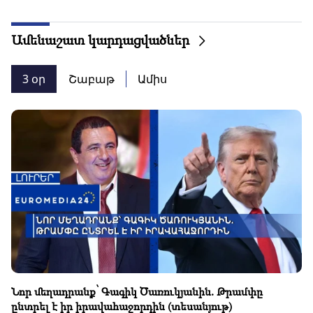
Ամենաշատ կարդացվածներ
3 օր
Շաբաթ
Ամիս
Նոր մեղադրանք՝ Գագիկ Ծառուկյանին. Թրամփը
ընտրել է իր իրավահաջորդին (տեսանյութ)