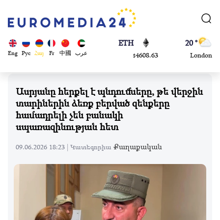
113082
Moscow
$
ADA
45 °
0.868816
Dubai
$
ETH
20 °
Eng
Рус
Հայ
Fr
中國
عرب
4608.63
London
$
SOL
26 °
213.76
Beijing
$
Ասրյանը հերքել է պնդումները, թե վերջին
23 °
տարիներին ձեռք բերված զենքերը
Brussels
համադրելի չեն բանակի
16 °
սպառազինության հետ
Rome
23 °
Քաղաքական
09.06.2026 18:23 |
Կատեգորիա
Madrid