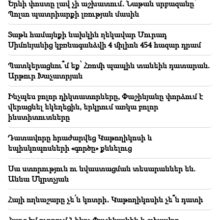
Ամենահազվադեպ տեսարանը․ Ավստրալիայի
Երևի փոստը լավ չի աշխատում․ Նաթան սրբազանը՝
ափերի մոտ դրոնը նկարահանել է սապատավոր
Պոլսո պատրիարքի լռության մասին
կետի ծնունդը (տեսանյութ)
Տաթև համայնքի նախկին ղեկավար Մուրադ
01:49
Սիմոնյանից կբռնագանձվի 4 միլիոն 454 հազար դրամ
Արգամ Աբրահամյանը երկու ամսով կալանավորվել
է
Պատկերացնու՞մ եք՝ Հռոմի պապին տանեին դատարան.
Արթուր Խաչատրյան
Ինչպես բոլոր դիկտատորները, Փաշինյանը փորձում է
վերացնել եկեղեցին, երկրում առկա բոլոր
ինստիտուտները
Դատավորը հրաժարվեց Կաթողիկոսի և
եպիսկոպոսների «գործը» քննելուց
Սա ստորություն ու նվաստացման տեսարաններ են.
Աննա Մկրտչյան
Հայի ողնաշարը չե՛ն կոտրի․ Կաթողիկոսին չե՞ն դատի