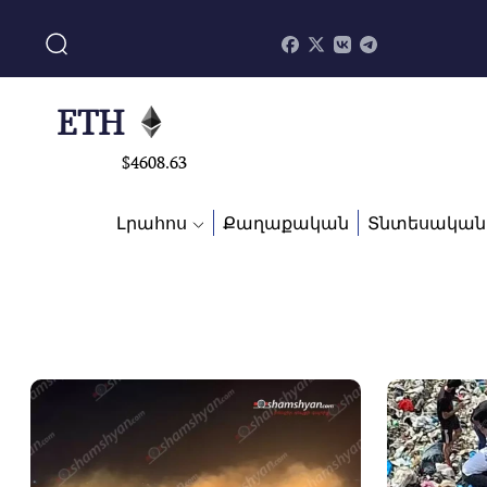
$
113082
ADA
$
0.868816
ETH
$
4608.63
SOL
Լրահոս
Քաղաքական
Տնտեսական
$
213.76