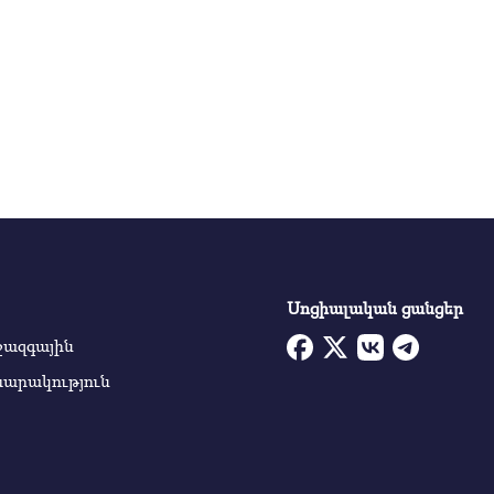
Դավթաշենում ջրի խողովակը
վնասվել է եւ ջուրը բարձր ճնշմամբ
լցվել նկուղ. 25 տոննա ջուր է
հեռացվել
16:40
Չկալովկայի հարակից դաշտում
հայտնաբերվել է 71-ամյա
տղամարդու մարմին
15:10
«Kia Forte»-ի ոչ սթափ վարորդը
մահացու վրաերթի է ենթարկել
հետիոտնին
Սոցիալական ցանցեր
23:12
ջազգային
«Opel»-ը Ազատության պողոտայից
դեպի Սարալանջ տանող
սարակություն
հատվածում վրшերթի է ենթարկել
հետիոտնին
21:17
Սեմյոնովկա և Ծովագյուղ գյուղի