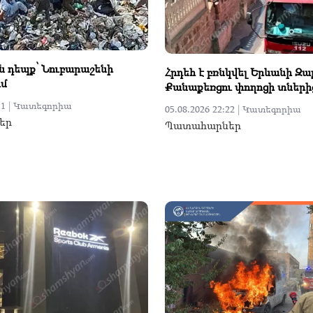
 դեպք՝ Նուբարաշենի
Հրդեհ է բռնկվել Երևանի Զ
ւմ
Քանաքեռցու փողոցի տներից
1 |
Կատեգորիա
05.08.2026 22:22 |
Կատեգորիա
եր
Պատահարներ