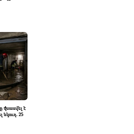
Երևանում վնասազերծվել են
բնակարանային գողեր.
հայտնաբերվել են միլիոնների
արժեքով ադամանդներ
23:30
Սիսակյան փողոցի բարձրահարկ
շենքի 8-րդ հարկից վերելակը
պոկվել է և հայտնվել հորանում. 4
քաղաքացի վնասվածք է ստացել
21:20
Կիևյան կամրջի տակ հայտնաբերվել
է 53-ամյա դաշնակահար կնոջ
մարմինը
20:10
ՆԳՆ-ն` Չկալովկայում
 վնասվել է
հայտնաբերված մահացած
լ նկուղ. 25
տղամարդու մասին
19:40