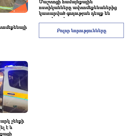
Մաշտոցի համայնքային
ոստիկանները ավտոմեքենաներից
կատարված գողության դեպք են
բացահայտել
տոմեքենայի
Բոլոր նորությունները
01:02
Reebok-ից երիտասարդ աղջիկ է
տեղափոխվել հիվանդանոց,
բժիշկները պայքարում են նրա
կյանքի համար
23:36
Հրդեհ Արմավիր քաղաքում․
փրկարարները մարել են
ավտոմեքենայի բռնկումը
00:49
Խոշոր վթար Կոտայքի մարզում․
հարսանիքի մեկնող «Mercedes G»-ն
կողաշրջվել է, կան վիրավորներ
արկ շենքի
լ է և
21:00
աքացի