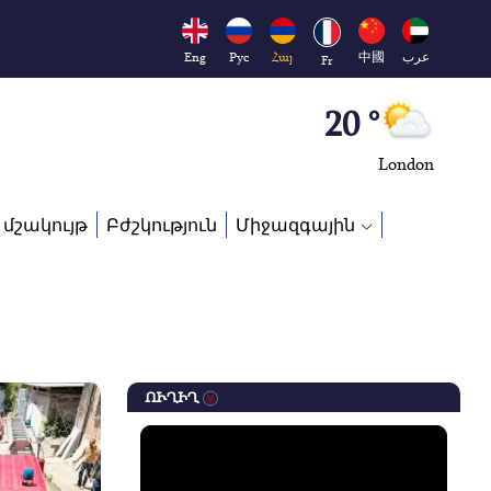
Moscow
45 °
Eng
Рус
Հայ
中國
عرب
Fr
Dubai
20 °
London
26 °
 մշակույթ
Բժշկություն
Միջազգային
Beijing
23 °
Brussels
16 °
ՈՒՂԻՂ
Rome
23 °
Madrid