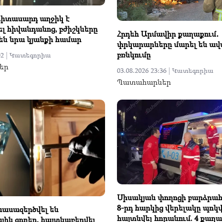
երիտասարդ աղջիկ է
 հիվանդանոց, բժիշկները
Հրդեհ Արմավիր քաղաքում․
են նրա կյանքի համար
փրկարարները մարել են ավ
բռնկումը
2 |
Կատեգորիա
եր
03.08.2026 23:36 |
Կատեգորիա
Պատահարներ
Սիսակյան փողոցի բարձրահ
8-րդ հարկից վերելակը պոկվե
նասազերծվել են
հայտնվել հորանում. 4 քաղ
ին գողեր. հայտնաբերվել