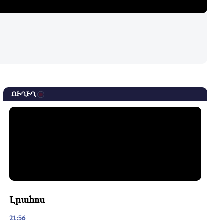
ՈՒՂԻՂ
Լրահոս
21:56