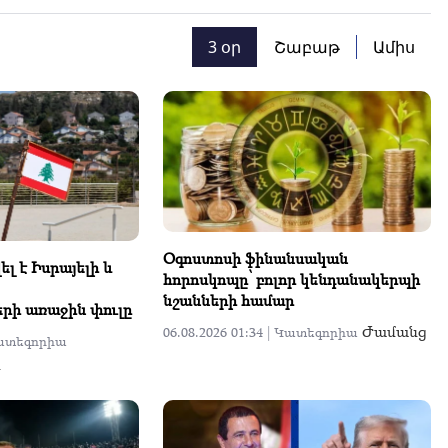
3 օր
Շաբաթ
Ամիս
Օգոստոսի ֆինանսական
լ է Իսրայելի և
հորոսկոպը՝ բոլոր կենդանակերպի
նշանների համար
երի առաջին փուլը
Ժամանց
06.08.2026 01:34 |
Կատեգորիա
ատեգորիա
ն