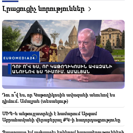
շենքերից մեկում. Բնակիչներ են տարհանվել
Լրացուցիչ նորություններ
19:34
Կարևոր
ՄԻՊ–ն անթույլատրելի է համարում Արգամ
Աբրահամյանի վերաբերյալ ՔԿ–ի
հաղորդագրությունը
19:30
Իրանն ու Օմանը շատ մոտ են Հորմուզի նեղուցի
շուրջ համաձայնության հասնելուն․ Արաղչի
19:06
Որոնվում է նախաձեռնված քրեական վարույթի
շրջանակներում
Դու ո՞վ ես, որ Կաթողիկոսին ավազանի անունով ես
18:44
դիմում․ Ամալյան (տեսանյութ)
Ռուբիո․ ԱՄՆ-ը 201 մլն դոլար է հատկացրել TRIPP-
ի և Միջին միջանցքի զարգացման համար
ՄԻՊ–ն անթույլատրելի է համարում Արգամ
Աբրահամյանի վերաբերյալ ՔԿ–ի հաղորդագրությունը
18:34
Պատրաստ եմ աշխատել երկկողմ
Պատրաստ եմ աշխատել երկկողմ հարաբերությունների