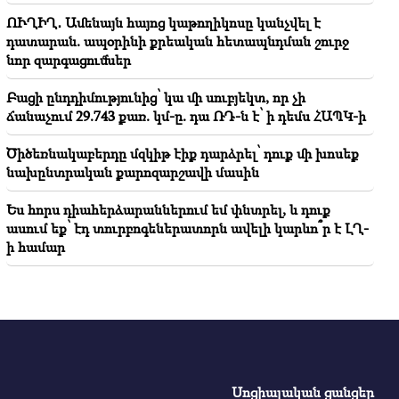
ՈՒՂԻՂ․ Ամենայն հայոց կաթողիկոսը կանչվել է
դատարան. ապօրինի քրեական հետապնդման շուրջ
նոր զարգացումներ
Բացի ընդդիմությունից՝ կա մի սուբյեկտ, որ չի
ճանաչում 29.743 քառ. կմ-ը. դա ՌԴ-ն է՝ ի դեմս ՀԱՊԿ-ի
Ծիծեռնակաբերդը մզկիթ էիք դարձրել՝ դուք մի խոսեք
նախընտրական քարոզարշավի մասին
Ես հորս դիահերձարաններում եմ փնտրել, և դուք
ասում եք՝ էդ տուրբոգեներատորն ավելի կարևո՞ր է ԼՂ-
ի համար
Սոցիալական ցանցեր