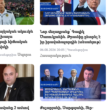
հայկական ակումբն
Նոր մեղադրանք՝ Գագիկ
 կխաղա
Ծառուկյանին. Թրամփը ընտրել է
գայի հիմնական
իր իրավահաջորդին (տեսանյութ)
ովսկի
06.08.2026 20:05 |
Կատեգորիա
Սպորտ
ատեգորիա
Հասարակություն
մյանը 2 ամսով
Քոչարյանի, Սարգսյանի, Տեր-