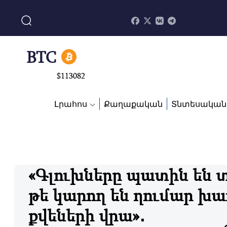
BNB
$
870.47
BTC
$
113082
ADA
Լրահոս
Քաղաքական
Տնտեսական
$
0.868816
«Գլուխները պատին են տ
թե կարող են ղումար խա
քվեների վրա»․