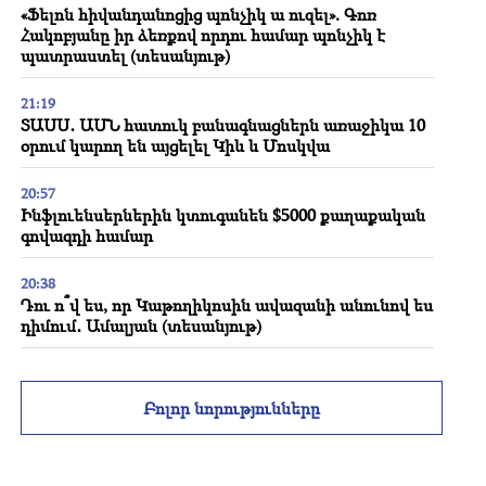
«Ֆելոն հիվանդանոցից պոնչիկ ա ուզել». Գոռ
Հակոբյանը իր ձեռքով որդու համար պոնչիկ է
պատրաստել (տեսանյութ)
21:19
ՏԱՍՍ․ ԱՄՆ հատուկ բանագնացներն առաջիկա 10
օրում կարող են այցելել Կիև և Մոսկվա
20:57
Ինֆլուենսերներին կտուգանեն $5000 քաղաքական
գովազդի համար
20:38
Դու ո՞վ ես, որ Կաթողիկոսին ավազանի անունով ես
դիմում․ Ամալյան (տեսանյութ)
20:20
Փողը գետի պես կհոսի. Այս երեք կենդանակերպի
Բոլոր նորությունները
նշանները կհարստանան օգոստոսի վերջին
19:36
Խոշոր հրդեհ Սայաթ Նովայի բարձրահարկ