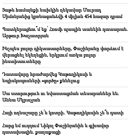
Տաթև համայնքի նախկին ղեկավար Մուրադ
16:06
Սիմոնյանից կբռնագանձվի 4 միլիոն 454 հազար դրամ
Իրանն ԱՄՆ-ին պայման է առաջադրել Հորմուզի
նեղուցը բացելու համար
Պատկերացնու՞մ եք՝ Հռոմի պապին տանեին դատարան.
Արթուր Խաչատրյան
15:47
Թուրքիան սկսել է սահմանափակել Սև ծովում
առևտրային նավերի տեղաշարժը
Ինչպես բոլոր դիկտատորները, Փաշինյանը փորձում է
վերացնել եկեղեցին, երկրում առկա բոլոր
ինստիտուտները
15:24
Իրանի ԱԳ նախարարը հարևան մահմեդական
երկրներին «իսկական եղբայրության» կոչ է արել
Դատավորը հրաժարվեց Կաթողիկոսի և
եպիսկոպոսների «գործը» քննելուց
14:12
Ձերբակալվել է Գագիկ Ծառուկյանի փեսան. Մասկը
Սա ստորություն ու նվաստացման տեսարաններ են.
մերժեց Զելենսկու պահանջը՝ հարվածել ՌԴ-ին
Աննա Մկրտչյան
Հայի ողնաշարը չե՛ն կոտրի․ Կաթողիկոսին չե՞ն դատի
Հարց եմ ուղղում Նիկոլ Փաշինյանին և գլխավոր
դատախազին. քաղաքացի