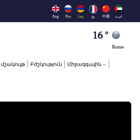
23 °
Eng
Рус
Հայ
中國
عرب
Fr
Brussels
16 °
Rome
23 °
 մշակույթ
Բժշկություն
Միջազգային
Madrid