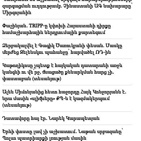
հարաբերությունների զարգացման ուղղությամբ.
զարգացման ուղղությամբ. Չինաստանի ԱԳ նախարարը՝
Չինաստանի ԱԳ նախարարը՝ Միրզոյանին
Միրզոյանին
18:00
Փաշինյան․ TRIPP-ը կփոխի Հայաստանի դիրքը
Պետք է խաղադաշտում ապացուցեմ, որ արժանի
համաշխարհային ներդրումային քարտեզում
եմ․ Մխիթարյանը՝ «Ինտերում» իր ապագայի մասին
Ձերբակալվել է Գագիկ Ծառուկյանի փեսան. Մասկը
17:42
մերժեց Զելենսկու պահանջը՝ հարվածել ՌԴ-ին
Փաշինյան․ TRIPP-ը կփոխի Հայաստանի դիրքը
համաշխարհային ներդրումային քարտեզում
Կաթողիկոսը չպետք է հայկական դատարանի առջև
կանգնի ու վե՛րջ, մնացածը քննարկման հարց չի․
17:34
փաստաբան (տեսանյութ)
Մեծ Բրիտանիան պատրաստվում է շոգի նոր
ալիքին․ ջերմաստիճանը կհասնի 36°C-ի
Ալեն Սիմոնյանից հետո հաջորդը Հայկ Կոնջորյանն է․
նրա մասին «սլիվները» ՔՊ-ն է կազմակերպում
17:00
Կարևոր
(տեսանյութ)
Արևմուտքը երես կթեքի Հայաստանից․ Մեդվեդևը
զգուշացրել է Երևանին
Դատավորը հայ էր․ Նարեկ Կարապետյան
16:22
Երևի փոստը լավ չի աշխատում․ Նաթան սրբազանը՝
Դրոնը պայթել է Բուլղարիայում՝ Թուրքիան և
Ուկրաինան միացնող գազատարի մոտ
Պոլսո պատրիարքի լռության մասին