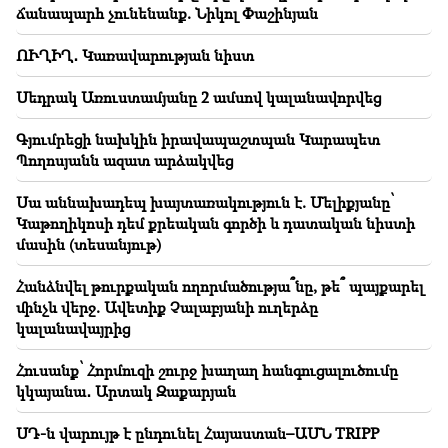
01:34
ճանապարհ չունենանք. Նիկոլ Փաշինյան
Օգոստոսի ֆինանսական հորոսկոպը՝ բոլոր
կենդանակերպի նշանների համար
ՈՒՂԻՂ․ Կառավարության նիստ
01:07
Կարևոր
Սեդրակ Առուստամյանը 2 ամսով կալանավորվեց
Փրկարար ծառայությունը զգուշացնում է Արարատի
մարզի բնակիչներին
Գյումրեցի նախկին իրավապաշտպան Կարապետ
Պողոսյանն ազատ արձակվեց
00:56
Սպանություն՝ ուղիղ եթերում
Սա աննախադեպ խայտառակություն է. Մելիքյանը՝
Կաթողիկոսի դեմ քրեական գործի և դատական նիստի
00:29
մասին (տեսանյութ)
Սեդրակ Առուստամյանը 2 ամսով կալանավորվեց
Հանձնվել թուրքական ողորմածությա՞նը, թե՞ պայքարել
00:14
մինչև վերջ. Ավետիք Չալաբյանի ուղերձը
Գյումրեցի նախկին իրավապաշտպան Կարապետ
կալանավայրից
Պողոսյանն ազատ արձակվեց
Հուսանք՝ Հորմուզի շուրջ խաղաղ հանգուցալուծումը
23:50
կկայանա․ Արտակ Զաքարյան
Կորած iPhone-ը հնարավոր կլինի գտնել առանց
«Լոկատորի»․ ստեղծվել է նոր գործիք
ՍԴ-ն վարույթ է ընդունել Հայաստան–ԱՄՆ TRIPP