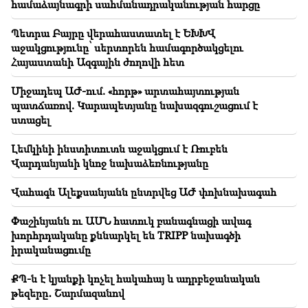
համաձայնագրի սահմանադրականության հարցը
23:24
Նրանք կարծում էին՝ 48 ժամում կգրավեն Իրանը,
Պետրա Բայրը վերահաստատել է ԵԽԽՎ
ինչպես Սիրիան. Փեզեշքիան
աջակցությունը՝ սերտորեն համագործակցելու
Հայաստանի Ազգային ժողովի հետ
22:22
Հրդեհ է բռնկվել Երևանի Զաքարիա Քանաքեռցու
Միջադեպ ԱԺ-ում. «հորթ» արտահայտության
փողոցի տներից մեկում
պատճառով. Կարապետյանը նախազգուշացում է
ստացել
22:00
Ջուր հավաքեք․ բազմաթիվ հասցեներում ջուր չի
Լեմկինի ինստիտուտն աջակցում է Ռուբեն
լինելու
Վարդանյանի կնոջ նախաձեռնությանը
21:30
Վահագն Ալեքսանյանն ընտրվեց ԱԺ փոխնախագահ
Սա աննախադեպ խայտառակություն է. Մելիքյանը՝
Կաթողիկոսի դեմ քրեական գործի և դատական
Փաշինյանն ու ԱՄՆ հատուկ բանագնացի ավագ
նիստի մասին (տեսանյութ)
խորհրդականը քննարկել են TRIPP նախագծի
իրականացումը
21:26
Հանձնվել թուրքական ողորմածությա՞նը, թե՞
ՔՊ-ն է կյանքի կոչել հակահայ և ադրբեջանական
պայքարել մինչև վերջ. Ավետիք Չալաբյանի ուղերձը
թեզերը․ Շարմազանով
կալանավայրից