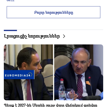
08:22
Ալեն Սիմոնյանի ընտանիքը լքում է կառավարական
ամառանոցը. «Ժողովուրդ»
Բոլոր նորությունները
08:06
ՔՊ-ն առաջարկում է ստեղծել ԱԺ էթիկայի
ժամանակավոր հանձնաժողով․ եվրոպական
պարտավորություններ. «Ժողովուրդ»
Լրացուցիչ նորություններ
07:58
Անհավասարակշռության և նոր կախվածության
վտանգները. «Փաստ»
02:03
«Հավատում եմ՝ հայկական ակումբն առաջին անգամ
կխաղա Չեմպիոնների լիգայի հիմնական փուլում».
Բերեզովսկի
01:43
Հռոմում ավարտվել է Իսրայելի և Լիբանանի միջև
բանակցությունների առաջին փուլը
Պետք է 2027-ին Սևանի շուրջ վատ վիճակում գտնվող