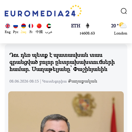
113082
Moscow
$
ADA
45 °
0.868816
Dubai
$
ETH
20 °
Eng
Рус
Հայ
Fr
中國
عرب
4608.63
London
$
SOL
26 °
213.76
Beijing
$
Դու դեռ պետք է պատասխան տաս
23 °
գրանցված բոլոր ընտրախախտումների
Brussels
համար. Սաղաթելյանը՝ Փաշինյանին
16 °
Rome
Քաղաքական
08.06.2026 08:15 |
Կատեգորիա
23 °
Madrid