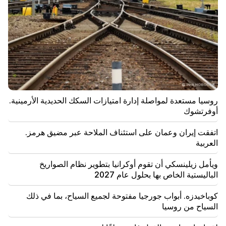
18:01
تفكر آلا بوجاتشيفا في العودة إلى المسرح بسبب مشاكل
مالية
17:52
اتفقت إيران وعمان على استئناف الملاحة عبر مضيق هرمز.
العربية
17:17
روسيا مستعدة لمواصلة إدارة امتيازات السكك الحديدية الأرمينية.
ويأمل زيلينسكي أن تقوم أوكرانيا بتطوير نظام الصواريخ
أوفرتشوك
الباليستية الخاص بها بحلول عام 2027
اتفقت إيران وعمان على استئناف الملاحة عبر مضيق هرمز.
17:12
العربية
كوباخيدزه. أبواب جورجيا مفتوحة لجميع السياح، بما في ذلك
السياح من روسيا
ويأمل زيلينسكي أن تقوم أوكرانيا بتطوير نظام الصواريخ
الباليستية الخاص بها بحلول عام 2027
14:25
لقد اختار ترامب بالفعل فانس خلفًا له
كوباخيدزه. أبواب جورجيا مفتوحة لجميع السياح، بما في ذلك
السياح من روسيا
09:50
لم يحصل المعلم على الشهادة وسيترك المدرسة. نيكول