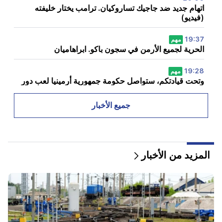
اتهام جديد ضد جاجيك تساروكيان. ترامب يختار خليفته
(فيديو)
19:37
مهم
الحرية لجميع الأرمن في سجون باكو. ابراهاميان
19:28
مهم
وتحت قيادتكم، ستواصل حكومة جمهورية أرمينيا لعب دور
بناء في السلام الإقليمي. غوتيريس إلى باشينيان
جميع الأخبار
18:35
روسيا مستعدة لمواصلة إدارة امتيازات السكك الحديدية
الأرمينية. أوفرتشوك
المزيد من الأخبار
18:21
إن القيود غير المعقولة المفروضة على تصدير المنتجات
الأرمنية إلى السوق الروسية مثيرة للقلق. روبينيان إلى
ماتفيينكو
18:11
حادث مأساوي في مكب نفايات نوباراشين