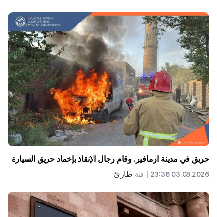
حريق في مدينة ارمافير. وقام رجال الإنقاذ بإخماد حريق السيارة
طارئ
03.08.2026 23:36 |
فئة