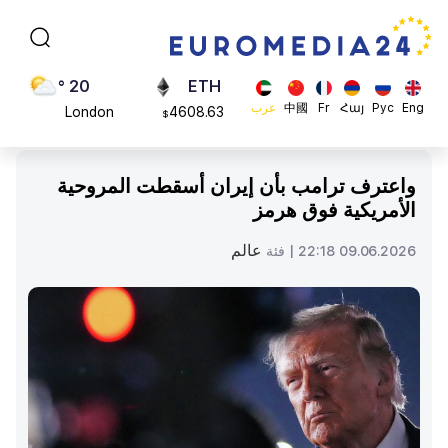
Moscow
113082
$
45 °
ADA
Dubai
0.868816
$
20 °
ETH
Eng
Рус
Հայ
Fr
中國
عرب
London
4608.63
$
26 °
SOL
Beijing
213.76
$
واعترف ترامب بأن إيران أسقطت المروحية
23 °
الأمريكية فوق هرمز
Brussels
16 °
عالم
09.06.2026 22:18 |
فئة
Rome
23 °
Madrid