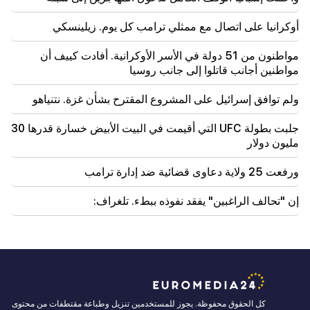
08:06
يقترح CP إنشاء لجنة أخلاقيات مؤقتة لزمالة المدمنين
أوكرانيا على اتصال مع ممثلي ترامب كل يوم. زيلينسكي
المجهولين. الالتزامات الأوروبية. "الناس"
مواطنون من 51 دولة في الأسر الأوكرانية. أفادت كييف أن
مواطنين أجانب قاتلوا إلى جانب روسيا
ولم توافق إسرائيل على المشروع المقترح بشأن غزة. نتنياهو
جلبت بطولة UFC التي أقيمت في البيت الأبيض خسارة قدرها 30
مليون دولار
ورفعت 25 ولاية دعاوى قضائية ضد إدارة ترامب
إن "تحالف الراغبين" يفقد نفوذه ببطء. تلغراف:
كل الحقوق محفوظة. يجوز للمستخدمين تنزيل وطباعة مقتطفات من محتوى