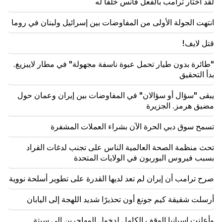
لقد اختار ترامب بالفعل فانس خلفًا له
باشينيان
انتهت الجولة الأولى من المفاوضات بين إسرائيل ولبنان في روما
09:28
يجب ألا يكون لدينا طريق حول سيفان في حالة سيئة في
قتل لايف!
عام 2027. نيكول باشينيان
"طائرة بدون طيار تحمل عبوة ناسفة مجهولة" في مطار لايبزيغ.
09:16
بدأ التحقيق
هذا هو الاجتماع الأول للحكومة المشكلة حديثا، وعلينا إجراء
بعض المراجعات. نيكول باشينيان
يبقى "سؤال أو سؤالان" في المفاوضات بين إيران وعمان حول
مضيق هرمز. الجزيرة
09:06
مباشر: اجتماع مجلس الوزراء
تسمح سوق دبي الحرة الآن بشراء العملات المشفرة
08:37
تحث منظمة الصحة العالمية الناس على تجنب لدغات القراد
يشعر السكان القدامى في خيبر بخوا بخيبة أمل كبيرة تجاه
بسبب فيروس البوربون في الولايات المتحدة
السكان الجدد. "النشر"
صرح ترامب أن إيران لم تعد لديها القدرة على تطوير أسلحة نووية
08:22
عائلة ألين سيمونيان تغادر المنزل الصيفي الحكومي.
أرسلت شقيقة كيم جونغ أون تحذيرًا شديد اللهجة إلى اليابان
"الناس"
وأعلنت إسبانيا الوقف الكامل لدخول المهاجرين إلى سبتة