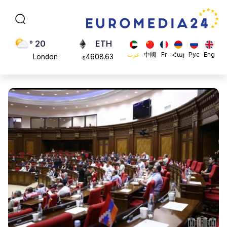
Moscow
113082
$
45 °
ADA
Dubai
0.868816
$
20 °
ETH
Eng
Рус
Հայ
Fr
中國
عرب
London
4608.63
$
26 °
SOL
Beijing
213.76
$
23 °
Brussels
16 °
Rome
23 °
Madrid