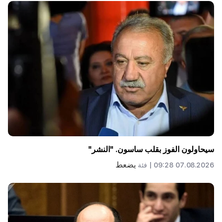
سيحاولون الفوز بقلب ساسون. "النشر"
يضعط
07.08.2026 09:28 |
فئة