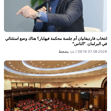
انتخاب فارديفانيان أم جلسة محكمة فيهابار؟ هناك وضع استثنائي
في البرلمان. "الناس"
يضعط
07.08.2026 08:19 |
فئة