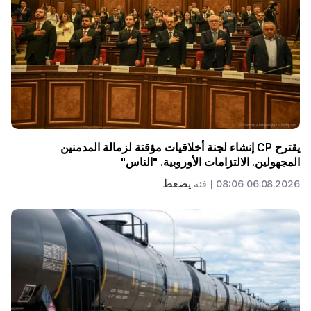
يقترح CP إنشاء لجنة أخلاقيات مؤقتة لزمالة المدمنين
المجهولين. الالتزامات الأوروبية. "الناس"
يضعط
06.08.2026 08:06 |
فئة