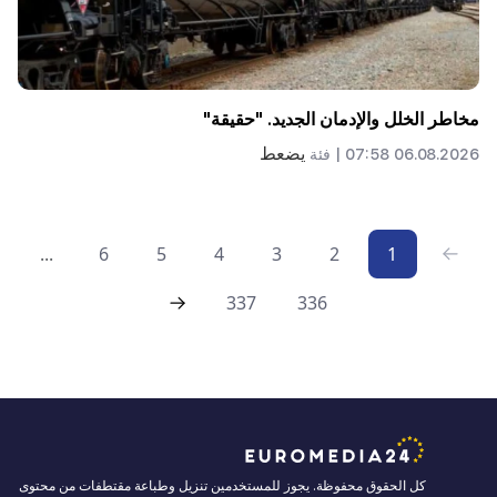
مخاطر الخلل والإدمان الجديد. "حقيقة"
يضعط
06.08.2026 07:58 |
فئة
...
6
5
4
3
2
1
337
336
كل الحقوق محفوظة. يجوز للمستخدمين تنزيل وطباعة مقتطفات من محتوى