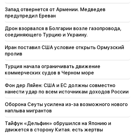
21:56
Запад отвернется от Армении. Медведев
«Преступник хотел пончик из больницы». Гор
предупредил Ереван
Акопян своими руками сделал пончики для
сына (видео)
Дрон взорвался в Болгарии возле газопровода,
соединяющего Турцию и Украину.
21:19
ТАСС: Спецпредставители США могут
Иран поставил США условие открыть Ормузский
посетить Киев и Москву в ближайшие 10 дней
пролив
20:57
Турция начала ограничивать движение
Влиятельных лиц оштрафуют на 5000
коммерческих судов в Черном море
долларов за политическую рекламу
Фон дер Ляйен: США и ЕС должны совместно
20:38
нанести удар по всем источникам доходов России
Кто ты такой, чтобы называть католикоса по
имени омута? Амалян (видео)
Оборона Сеуты усилена из-за возможного нового
наплыва мигрантов
20:20
Деньги потекут рекой. Эти три знака зодиака
Тайфун «Дельфин» обрушился на Японию и
разбогатеют в конце августа
движется в сторону Китая. есть жертвы