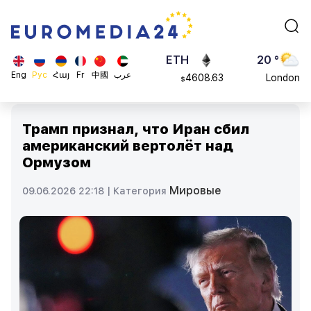
113082
Moscow
$
ADA
45 °
0.868816
Dubai
$
ETH
20 °
Eng
Рус
Հայ
Fr
中國
عرب
4608.63
London
$
SOL
26 °
213.76
Beijing
$
Трамп признал, что Иран сбил
23 °
американский вертолёт над
Brussels
Ормузом
16 °
Rome
Мировые
09.06.2026 22:18 |
Категория
23 °
Madrid