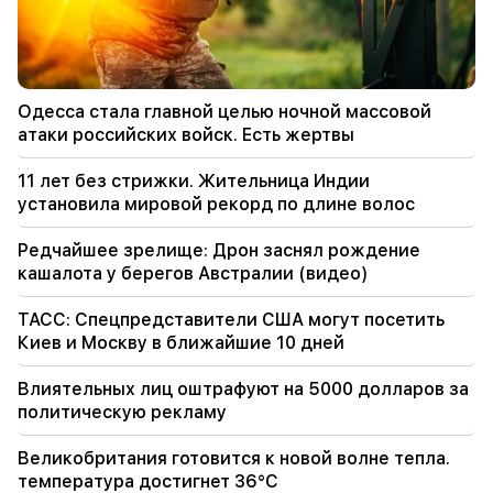
ключевых особенностей человеческого языка
10:00
Редчайшее зрелище: Дрон заснял рождение
кашалота у берегов Австралии (видео)
Одесса стала главной целью ночной массовой
атаки российских войск. Есть жертвы
01:49
Аргам Абрамян был задержан на два месяца
11 лет без стрижки. Жительница Индии
установила мировой рекорд по длине волос
00:17
Во многих адресах еще долго не будет газа
Редчайшее зрелище: Дрон заснял рождение
кашалота у берегов Австралии (видео)
23:50
Какая погода в ближайшие дни?
ТАСС: Спецпредставители США могут посетить
Киев и Москву в ближайшие 10 дней
23:01
Трагический инцидент в Ереване
Влиятельных лиц оштрафуют на 5000 долларов за
политическую рекламу
22:50
Положение оппозиции незавидное. перед
Великобритания готовится к новой волне тепла.
ними опытные демагоги (видео)
температура достигнет 36°C