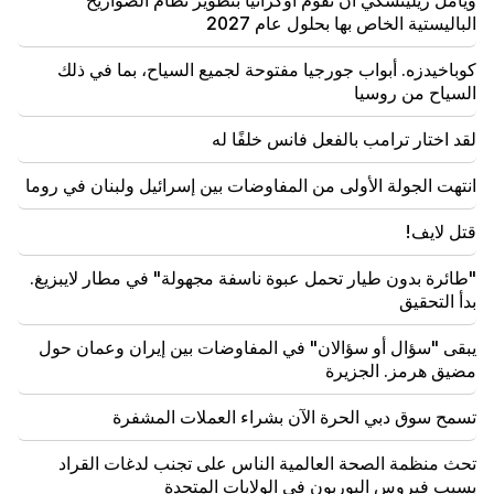
ويأمل زيلينسكي أن تقوم أوكرانيا بتطوير نظام الصواريخ
08:42
الباليستية الخاص بها بحلول عام 2027
"النشر". يشعر الجميع بالراحة في نظامهم الخاص
كوباخيدزه. أبواب جورجيا مفتوحة لجميع السياح، بما في ذلك
08:19
السياح من روسيا
انتخاب فارديفانيان أم جلسة محكمة فيهابار؟ هناك وضع
استثنائي في البرلمان. "الناس"
لقد اختار ترامب بالفعل فانس خلفًا له
08:00
انتهت الجولة الأولى من المفاوضات بين إسرائيل ولبنان في روما
كيف تم إعادة توزيع المكاتب في الجمعية الوطنية. "الناس"
قتل لايف!
"طائرة بدون طيار تحمل عبوة ناسفة مجهولة" في مطار لايبزيغ.
بدأ التحقيق
يبقى "سؤال أو سؤالان" في المفاوضات بين إيران وعمان حول
مضيق هرمز. الجزيرة
تسمح سوق دبي الحرة الآن بشراء العملات المشفرة
تحث منظمة الصحة العالمية الناس على تجنب لدغات القراد
بسبب فيروس البوربون في الولايات المتحدة