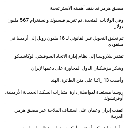
18:51
مضيق هرمز قد يفقد أهميته الاستراتيجية
تم تعليق التحويل غير القانوني لـ 16 مليون روبل إلى أرمينيا
في مينفودي
وفي الولايات المتحدة، تم تغريم فيسبوك وإنستغرام 567 مليون
دولار
18:30
سيتم مصادرة 4 ملايين و454 ألف درام من الرئيس السابق
تم تعليق التحويل غير القانوني لـ 16 مليون روبل إلى أرمينيا في
لمجتمع تاتيف مراد سيمونيان
مينفودي
18:19
تفتقر بيلاروسيا إلى نظام إدارة الاتحاد السوفييتي. لوكاشينكو
تفتقر بيلاروسيا إلى نظام إدارة الاتحاد السوفييتي. لوكاشينكو
وشكر بيزشكيان الدول المجاورة على دعمها لإيران
09:45
يجب حماية الكنيسة الأرمنية في كل مكان، لكن السبيل
وأصيب 13 راكبا على متن الطائرة. الهند
لإنهاء كل هذا هو تغيير السلطة. تيغران أبراهاميان
روسيا مستعدة لمواصلة إدارة امتيازات السكك الحديدية الأرمينية.
09:28
أوفرتشوك
سيحاولون الفوز بقلب ساسون. "النشر"
اتفقت إيران وعمان على استئناف الملاحة عبر مضيق هرمز.
09:11
العربية
"النشر". أريك هاروتيونيان "المتسول لن يكون له بطن؟"