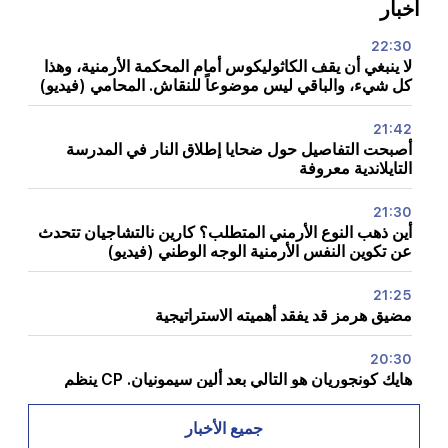
أخبار
22:30
لا ينبغي أن يقف الكاثوليكوس أمام المحكمة الأرمنية، وهذا
كل شيء، والباقي ليس موضوعاً للنقاش. المحامي (فيديو)
21:42
أصبحت التفاصيل حول ضحايا إطلاق النار في المدرسة
التايلاندية معروفة
21:30
أين ذهب النوع الأرمني المتطلب؟ كارين نالتشاجيان تتحدث
عن تكوين النفس الأرمنية الوجه الوطني (فيديو)
21:25
مضيق هرمز قد يفقد أهميته الاستراتيجية
20:30
هايك كونجوريان هو التالي بعد ألين سيمونيان. CP ينظم
"الخوخ" عنه (فيديو)
جميع الأخبار
20:17