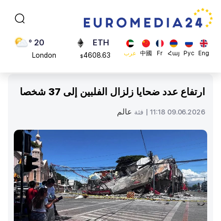
Moscow
113082
$
45 °
ADA
Dubai
0.868816
$
20 °
ETH
Eng
Рус
Հայ
Fr
中國
عرب
London
4608.63
$
26 °
SOL
Beijing
213.76
$
ارتفاع عدد ضحايا زلزال الفلبين إلى 37 شخصا
23 °
Brussels
عالم
09.06.2026 11:18 |
فئة
16 °
Rome
23 °
Madrid