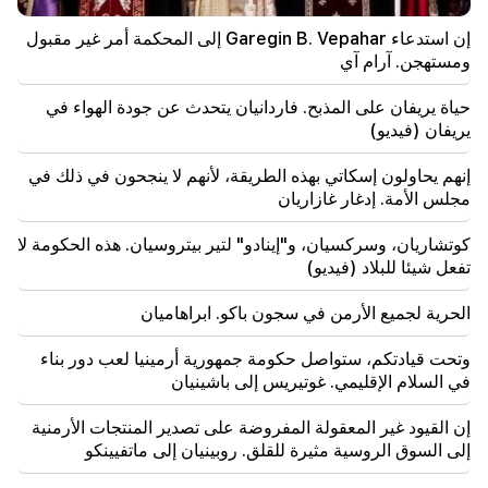
إن استدعاء Garegin B. Vepahar إلى المحكمة أمر غير مقبول
19:37
مهم
الحرية لجميع الأرمن في سجون باكو. ابراهاميان
ومستهجن. آرام آي
حياة يريفان على المذبح. فاردانيان يتحدث عن جودة الهواء في
19:28
مهم
يريفان (فيديو)
وتحت قيادتكم، ستواصل حكومة جمهورية أرمينيا لعب دور
بناء في السلام الإقليمي. غوتيريس إلى باشينيان
إنهم يحاولون إسكاتي بهذه الطريقة، لأنهم لا ينجحون في ذلك في
مجلس الأمة. إدغار غازاريان
18:35
روسيا مستعدة لمواصلة إدارة امتيازات السكك الحديدية
الأرمينية. أوفرتشوك
كوتشاريان، وسركسيان، و"إينادو" لتير بيتروسيان. هذه الحكومة لا
تفعل شيئا للبلاد (فيديو)
18:21
إن القيود غير المعقولة المفروضة على تصدير المنتجات
الحرية لجميع الأرمن في سجون باكو. ابراهاميان
الأرمنية إلى السوق الروسية مثيرة للقلق. روبينيان إلى
ماتفيينكو
وتحت قيادتكم، ستواصل حكومة جمهورية أرمينيا لعب دور بناء
في السلام الإقليمي. غوتيريس إلى باشينيان
18:11
حادث مأساوي في مكب نفايات نوباراشين
إن القيود غير المعقولة المفروضة على تصدير المنتجات الأرمنية
إلى السوق الروسية مثيرة للقلق. روبينيان إلى ماتفيينكو
18:01