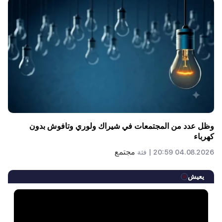
وظل عدد من المجتمعات في شيراك ولوري وتافوش بدون
كهرباء
مجتمع
04.08.2026 20:59 |
فئة
يعيش