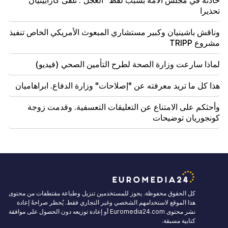
حادثة في مجلس الأمة بسبب لفظ "العجل". تلقى كارابيتيان
تحذيرا
وناقش باشينيان وكبير مستشاري المبعوث الأمريكي الخاص تنفيذ
مشروع TRIPP
لماذا سارعت وزارة الصحة لطرح التأمين الصحي (فيديو)
هذا كل ما تريد معرفته عن "إصلاحات" وزارة الدفاع. ابراهاميان
وأحثكم على الامتناع عن التعليقات التعسفية. وقدمت زوجة
كونجوريان توضيحات
كل الحقوق محفوظة. يجوز للمستخدمين تنزيل وطباعة مقتطفات من محتوى
هذا الموقع لاستخدامهم الشخصي وغير التجاري فقط. يُحظر صراحةً إعادة
نشر محتوى Euromedia24.com أو إعادة توزيعه دون الحصول على موافقة
كتابية مسبقة.