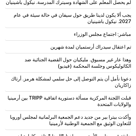
تفكر آلا بوجاتشيفا في العودة إلى المسرح بسبب مشاكل
لم يحصل المعلم على الشهادة وسيترك المدرسة. نيكول باشينيان
مالية
يجب ألا يكون لدينا طريق حول سيفان في حالة سيئة في عام
17:52
2027. نيكول باشينيان
اتفقت إيران وعمان على استئناف الملاحة عبر مضيق هرمز.
العربية
مباشر: اجتماع مجلس الوزراء
17:17
تم اعتقال سيدراك أرستميان لمدة شهرين
ويأمل زيلينسكي أن تقوم أوكرانيا بتطوير نظام الصواريخ
الباليستية الخاص بها بحلول عام 2027
وهذا عار غير مسبوق. مليكيان حول القضية الجنائية ضد
الكاثوليكوس وجلسة المحكمة (فيديو)
17:12
كوباخيدزه. أبواب جورجيا مفتوحة لجميع السياح، بما في ذلك
دعونا نأمل أن يتم التوصل إلى حل سلمي لمشكلة هرمز. أرتاك
السياح من روسيا
زاكاريان
14:25
قبلت اللجنة المركزية مسألة دستورية اتفاقية TRIPP بين أرمينيا
لقد اختار ترامب بالفعل فانس خلفًا له
والولايات المتحدة
وأكدت بيترا بير من جديد دعم الجمعية البرلمانية لمجلس أوروبا
للتعاون الوثيق مع الجمعية الوطنية لأرمينيا