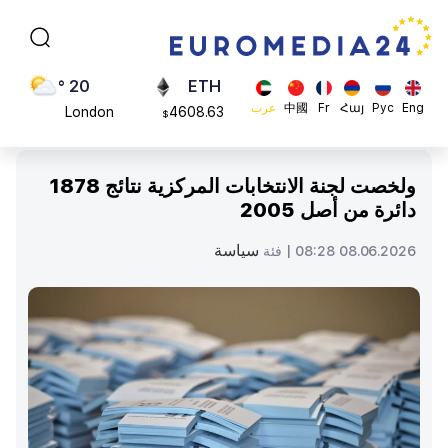
Moscow
113082
$
45 °
ADA
Dubai
0.868816
$
20 °
ETH
Eng
Рус
Հայ
Fr
中國
عرب
London
4608.63
$
26 °
SOL
Beijing
213.76
$
ولخصت لجنة الانتخابات المركزية نتائج 1878
23 °
دائرة من أصل 2005
Brussels
16 °
سياسة
08.06.2026 08:28 |
فئة
Rome
23 °
Madrid