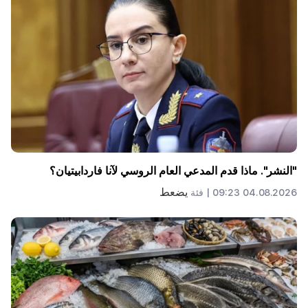
"النشر". ماذا قدم المدعي العام الروسي لآنا فاردابيتيان؟
يضعط
04.08.2026 09:23 |
فئة