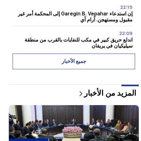
22:15
إن استدعاء Garegin B. Vepahar إلى المحكمة أمر غير
مقبول ومستهجن. آرام آي
22:09
اندلع حريق كبير في مكب للنفايات بالقرب من منطقة
سيليكيان في يريفان
21:48
جميع الأخبار
كانت هناك تغييرات في خطوط الحافلات في يريفان
21:30
حياة يريفان على المذبح. فاردانيان يتحدث عن جودة الهواء
المزيد من الأخبار
في يريفان (فيديو)
21:16
إنهم يحاولون إسكاتي بهذه الطريقة، لأنهم لا ينجحون في ذلك
في مجلس الأمة. إدغار غازاريان
20:30
كوتشاريان، وسركسيان، و"إينادو" لتير بيتروسيان. هذه