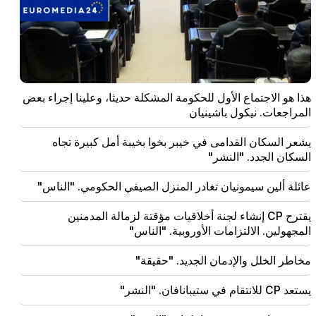
الحكومة لا تفعل شيئا للبلاد (فيديو)
20:05
اتهام جديد ضد جاجيك تساروكيان. ترامب يختار خليفته
(فيديو)
19:37
هذا هو الاجتماع الأول للحكومة المشكلة حديثا، وعلينا إجراء بعض
مهم
الحرية لجميع الأرمن في سجون باكو. ابراهاميان
المراجعات. نيكول باشينيان
يشعر السكان القدامى في خيبر بخوا بخيبة أمل كبيرة تجاه
19:28
مهم
وتحت قيادتكم، ستواصل حكومة جمهورية أرمينيا لعب دور
السكان الجدد. "النشر"
بناء في السلام الإقليمي. غوتيريس إلى باشينيان
عائلة ألين سيمونيان تغادر المنزل الصيفي الحكومي. "الناس"
18:35
روسيا مستعدة لمواصلة إدارة امتيازات السكك الحديدية
يقترح CP إنشاء لجنة أخلاقيات مؤقتة لزمالة المدمنين
الأرمينية. أوفرتشوك
المجهولين. الالتزامات الأوروبية. "الناس"
18:21
مخاطر الخلل والإدمان الجديد. "حقيقة"
إن القيود غير المعقولة المفروضة على تصدير المنتجات
الأرمنية إلى السوق الروسية مثيرة للقلق. روبينيان إلى
يستعد CP للانتقام في ستيبانافان. "النشر"
ماتفيينكو