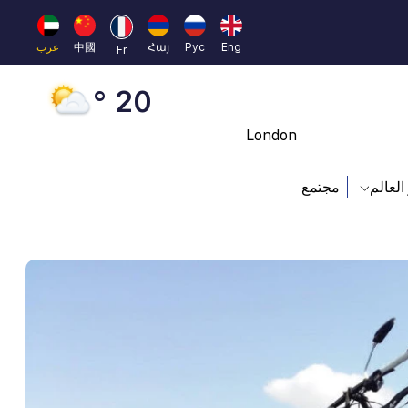
Moscow
45 °
Eng
Рус
Հայ
中國
عرب
Fr
Dubai
20 °
London
26 °
العالم
مجتمع
Beijing
23 °
Brussels
16 °
Rome
23 °
Madrid