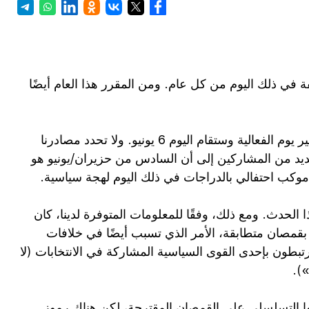
فة في ذلك اليوم من كل عام. ومن المقرر هذا العام أيضًا
لكن، بحسب صحيفة "الماضي"، مفاجأة للمشاركين: تم تغيير يوم الفعالية وستقام اليوم 6 يونيو. ولا تحدد مصادرنا
العديد من المشاركين إلى أن السادس من حزيران/يونيو هو
موكب احتفالي بالدراجات في ذلك اليوم لهجة سياسية.
لحدث. ومع ذلك، وفقًا للمعلومات المتوفرة لدينا، كان
بقمصان متطابقة، الأمر الذي تسبب أيضًا في خلافات
بطون بإحدى القوى السياسية المشاركة في الانتخابات (لا
).
مها التسلسلي على القمصان المقترحة، لكن هناك رموز