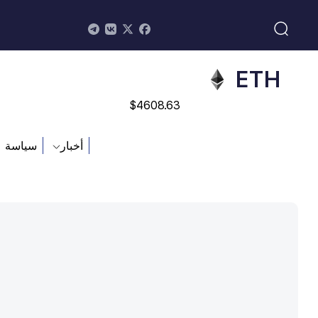
$
113082
ADA
$
0.868816
ETH
$
4608.63
SOL
أخبار
سياسة
$
213.76