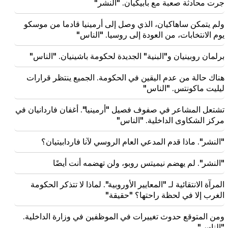
جرت محادثة صعبة مع بابيكيان. "النشر"
18:11
حادث مأساوي في مكب نفايات نوباراشين
ولم يتمكن ساهاكيان، الذي وصل إلى أرمينيا قادما من موسكو
يوم الانتخابات، من العودة إلى روسيا. "الناس"
18:01
تفكر آلا بوجاتشيفا في العودة إلى المسرح بسبب مشاكل
برلمان روبينيان و"البنية" الجديدة لحكومة باشينيان. "الناس"
مالية
هناك حالة من عدم اليقين في الحكومة. الجميع ينتظر قرارات
17:52
ليليت ماكونتس. "الناس"
اتفقت إيران وعمان على استئناف الملاحة عبر مضيق
هرمز. العربية
تشتعل المشاعر في صفوف فصيل "أرمينيا". أغفان فاردانيان في
مركز الشكاوى الداخلية. "الناس"
17:17
ويأمل زيلينسكي أن تقوم أوكرانيا بتطوير نظام الصواريخ
"النشر". ماذا قدم المدعي العام الروسي لآنا فاردابيتيان؟
الباليستية الخاص بها بحلول عام 2027
"النشر". لم يهضم نيميتس روبو، ولن تهضمه أنت أيضًا
17:12
كوباخيدزه. أبواب جورجيا مفتوحة لجميع السياح، بما في ذلك
المرآة الانتقائية لـ "المعايير الأوروبية". لماذا لا تتذكر الحكومة
السياح من روسيا
الغرب إلا في لحظة راحتها؟ "حقيقة"
14:25
ومن المتوقع حدوث تغييرات في الموظفين في وزارة الداخلية.
لقد اختار ترامب بالفعل فانس خلفًا له
"الناس"