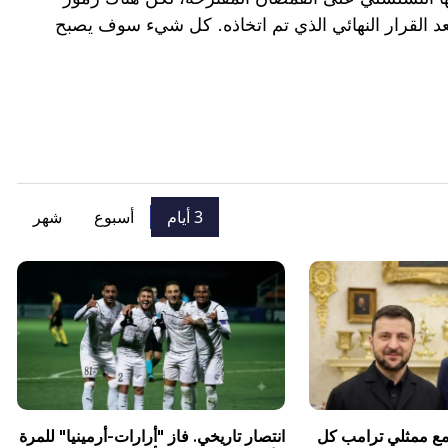
 القرار النهائي الذي تم اتخاذه. كل شيء سوف يصبح
3 أيام
أسبوع
شهر
 مع ممثلي ترامب كل
انتصار تاريخي. فاز "أرارات-أرمينيا" للمرة