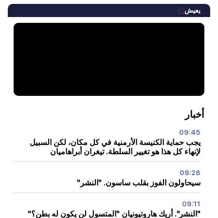
يعيش
أخبار
09:45
يجب حماية الكنيسة الأرمنية في كل مكان، لكن السبيل
لإنهاء كل هذا هو تغيير السلطة. تيغران أبراهاميان
09:28
سيحاولون الفوز بقلب ساسون. "النشر"
09:11
"النشر". أريك هاروتيونيان "المتسول لن يكون له بطن؟"