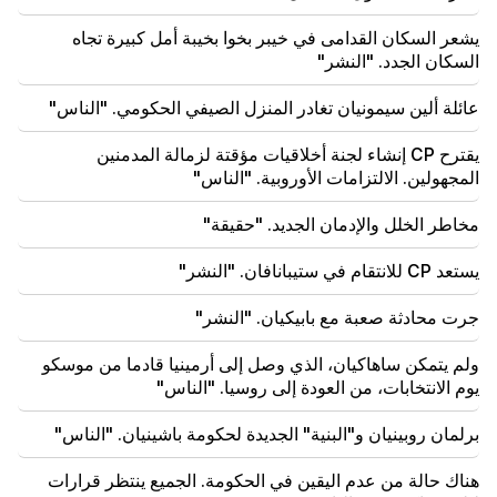
يشعر السكان القدامى في خيبر بخوا بخيبة أمل كبيرة تجاه
20:05
السكان الجدد. "النشر"
اتهام جديد ضد جاجيك تساروكيان. ترامب يختار خليفته
(فيديو)
عائلة ألين سيمونيان تغادر المنزل الصيفي الحكومي. "الناس"
19:37
مهم
يقترح CP إنشاء لجنة أخلاقيات مؤقتة لزمالة المدمنين
الحرية لجميع الأرمن في سجون باكو. ابراهاميان
المجهولين. الالتزامات الأوروبية. "الناس"
19:28
مهم
مخاطر الخلل والإدمان الجديد. "حقيقة"
وتحت قيادتكم، ستواصل حكومة جمهورية أرمينيا لعب دور
بناء في السلام الإقليمي. غوتيريس إلى باشينيان
يستعد CP للانتقام في ستيبانافان. "النشر"
18:35
جرت محادثة صعبة مع بابيكيان. "النشر"
روسيا مستعدة لمواصلة إدارة امتيازات السكك الحديدية
الأرمينية. أوفرتشوك
ولم يتمكن ساهاكيان، الذي وصل إلى أرمينيا قادما من موسكو
يوم الانتخابات، من العودة إلى روسيا. "الناس"
18:21
إن القيود غير المعقولة المفروضة على تصدير المنتجات
برلمان روبينيان و"البنية" الجديدة لحكومة باشينيان. "الناس"
الأرمنية إلى السوق الروسية مثيرة للقلق. روبينيان إلى
ماتفيينكو
هناك حالة من عدم اليقين في الحكومة. الجميع ينتظر قرارات