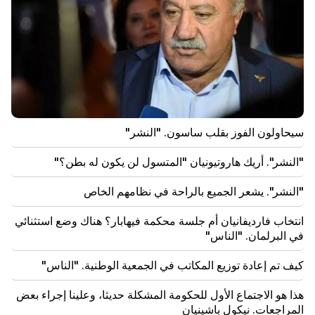
22:15
إن استدعاء Garegin B. Vepahar إلى المحكمة أمر غير
مقبول ومستهجن. آرام آي
22:09
اندلع حريق كبير في مكب للنفايات بالقرب من منطقة
سيليكيان في يريفان
21:48
سيحاولون الفوز بقلب ساسون. "النشر"
كانت هناك تغييرات في خطوط الحافلات في يريفان
"النشر". أريك هاروتيونيان "المتسول لن يكون له بطن؟"
21:30
حياة يريفان على المذبح. فاردانيان يتحدث عن جودة الهواء
"النشر". يشعر الجميع بالراحة في نظامهم الخاص
في يريفان (فيديو)
انتخاب فارديفانيان أم جلسة محكمة فيهابار؟ هناك وضع استثنائي
21:16
في البرلمان. "الناس"
إنهم يحاولون إسكاتي بهذه الطريقة، لأنهم لا ينجحون في ذلك
في مجلس الأمة. إدغار غازاريان
كيف تم إعادة توزيع المكاتب في الجمعية الوطنية. "الناس"
20:30
هذا هو الاجتماع الأول للحكومة المشكلة حديثا، وعلينا إجراء بعض
كوتشاريان، وسركسيان، و"إينادو" لتير بيتروسيان. هذه
المراجعات. نيكول باشينيان
الحكومة لا تفعل شيئا للبلاد (فيديو)