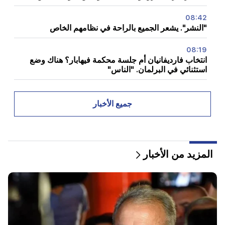
08:42
"النشر". يشعر الجميع بالراحة في نظامهم الخاص
08:19
انتخاب فارديفانيان أم جلسة محكمة فيهابار؟ هناك وضع
استثنائي في البرلمان. "الناس"
08:00
كيف تم إعادة توزيع المكاتب في الجمعية الوطنية. "الناس"
جميع الأخبار
00:24
هدية باهظة الثمن من أناهيت كيراكوسيان وزوجها السابق
في حفل زفاف ابنتها (فيديو)
المزيد من الأخبار
23:58
وشكر بيزشكيان الدول المجاورة على دعمها لإيران
22:58
وأصيب 13 راكبا على متن الطائرة. الهند