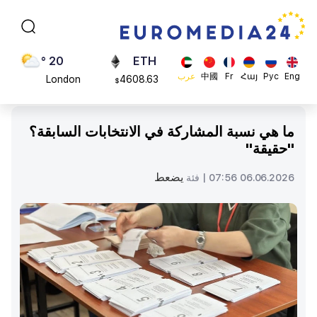
Moscow
113082
$
45 °
ADA
Dubai
0.868816
$
20 °
ETH
Eng
Рус
Հայ
Fr
中國
عرب
London
4608.63
$
26 °
SOL
Beijing
213.76
$
ما هي نسبة المشاركة في الانتخابات السابقة؟
23 °
"حقيقة"
Brussels
16 °
يضعط
06.06.2026 07:56 |
فئة
Rome
23 °
Madrid