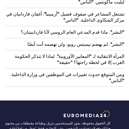
ليليت ماكونتس. "الناس"
تشتعل المشاعر في صفوف فصيل "أرمينيا". أغفان فاردانيان في
مركز الشكاوى الداخلية. "الناس"
"النشر". ماذا قدم المدعي العام الروسي لآنا فاردابيتيان؟
"النشر". لم يهضم نيميتس روبو، ولن تهضمه أنت أيضًا
المرآة الانتقائية لـ "المعايير الأوروبية". لماذا لا تتذكر الحكومة
الغرب إلا في لحظة راحتها؟ "حقيقة"
ومن المتوقع حدوث تغييرات في الموظفين في وزارة الداخلية.
"الناس"
كل الحقوق محفوظة. يجوز للمستخدمين تنزيل وطباعة مقتطفات من محتوى
هذا الموقع لاستخدامهم الشخصي وغير التجاري فقط. يُحظر صراحةً إعادة