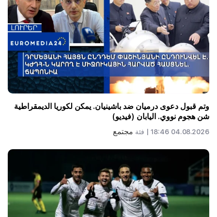
وتم قبول دعوى درميان ضد باشينيان. يمكن لكوريا الديمقراطية
شن هجوم نووي. اليابان (فيديو)
مجتمع
04.08.2026 18:46 |
فئة