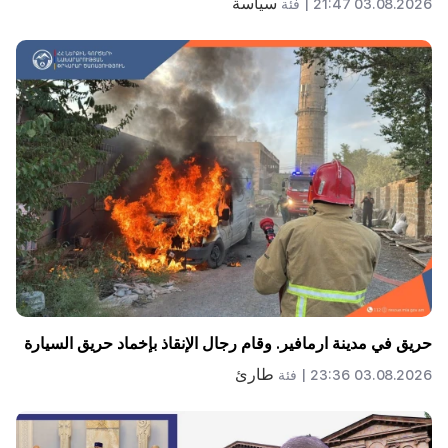
سياسة
03.08.2026 21:47 |
فئة
حريق في مدينة ارمافير. وقام رجال الإنقاذ بإخماد حريق السيارة
طارئ
03.08.2026 23:36 |
فئة