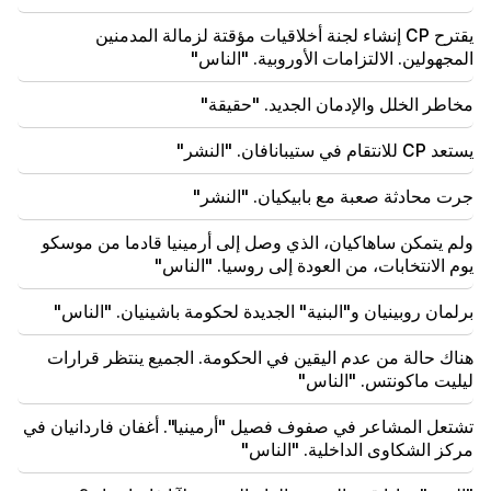
يقترح CP إنشاء لجنة أخلاقيات مؤقتة لزمالة المدمنين
02:03
"أعتقد أن النادي الأرمني سيلعب في المرحلة الرئيسية من
المجهولين. الالتزامات الأوروبية. "الناس"
دوري أبطال أوروبا للمرة الأولى." بيريزوفسكي
مخاطر الخلل والإدمان الجديد. "حقيقة"
01:43
انتهت الجولة الأولى من المفاوضات بين إسرائيل ولبنان في
يستعد CP للانتقام في ستيبانافان. "النشر"
روما
جرت محادثة صعبة مع بابيكيان. "النشر"
01:34
برجك المالي لشهر أغسطس لجميع علامات الأبراج
ولم يتمكن ساهاكيان، الذي وصل إلى أرمينيا قادما من موسكو
يوم الانتخابات، من العودة إلى روسيا. "الناس"
01:07
مهم
خدمة الإنقاذ تحذر سكان منطقة أرارات
برلمان روبينيان و"البنية" الجديدة لحكومة باشينيان. "الناس"
هناك حالة من عدم اليقين في الحكومة. الجميع ينتظر قرارات
00:56
قتل لايف!
ليليت ماكونتس. "الناس"
تشتعل المشاعر في صفوف فصيل "أرمينيا". أغفان فاردانيان في
00:29
تم اعتقال سيدراك أرستميان لمدة شهرين
مركز الشكاوى الداخلية. "الناس"