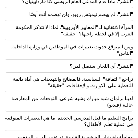
"النشر". ماذا قدم المدعي العام الروسي لآنا فاردابيتيان؟
23:50
سيكون من الممكن العثور على iPhone المفقود بدون تحديد
الموقع. تم إنشاء أداة جديدة
"النشر". لم يهضم نيميتس روبو، ولن تهضمه أنت أيضًا
المرآة الانتقائية لـ "المعايير الأوروبية". لماذا لا تتذكر الحكومة
21:30
وهذا عار غير مسبوق. مليكيان حول القضية الجنائية ضد
الغرب إلا في لحظة راحتها؟ "حقيقة"
الكاثوليكوس وجلسة المحكمة (فيديو)
ومن المتوقع حدوث تغييرات في الموظفين في وزارة الداخلية.
"الناس"
"النشر". أي اللجان ستصل لمن؟
تراجع "الثقافة" السياسية. فالفضائح والتهديدات هي أداة دائمة
للتغطية على الكوارث والإخفاقات. "حقيقة"
لدينا برلمان شبه مبارك وشبه شرعي. التوقعات من المعارضة
عالية (فيديو)
برامج التعليم ما قبل المدرسي الجديدة: ما هي التغييرات المتوقعة
في عملية تعلم الأطفال؟
مفاجأة باشينيان الشخصية القادمة. تم تغيير المدير المؤقت