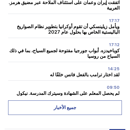
اتفقت إيران وعمان على استئناف الملاحة عبر مضيق هرمز.
العربية
17:17
ويأمل زيلينسكي أن تقوم أوكرانيا بتطوير نظام الصواريخ
الباليستية الخاص بها بحلول عام 2027
17:12
كوباخيدزه. أبواب جورجيا مفتوحة لجميع السياح، بما في ذلك
السياح من روسيا
14:25
لقد اختار ترامب بالفعل فانس خلفًا له
09:50
لم يحصل المعلم على الشهادة وسيترك المدرسة. نيكول
باشينيان
جميع الأخبار
09:28
يجب ألا يكون لدينا طريق حول سيفان في حالة سيئة في
عام 2027. نيكول باشينيان