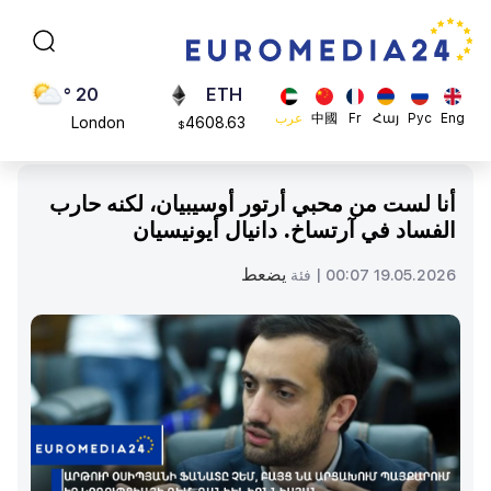
Moscow
113082
$
45 °
ADA
Dubai
0.868816
$
20 °
ETH
Eng
Рус
Հայ
Fr
中國
عرب
London
4608.63
$
26 °
SOL
Beijing
213.76
$
أنا لست من محبي أرتور أوسيبيان، لكنه حارب
23 °
الفساد في آرتساخ. دانيال أيونيسيان
Brussels
16 °
يضعط
19.05.2026 00:07 |
فئة
Rome
23 °
Madrid