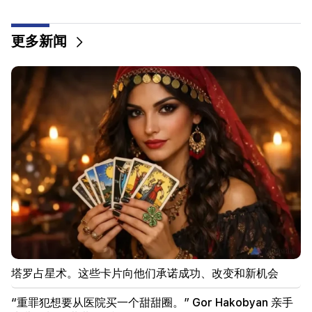
“我们被战斗的声音从睡梦中惊醒。”达什塔万的午夜
斗殴是如何开始的（视频）
更多新闻
19:06
抢劫金·卡戴珊 (Kim Kardashian) 家的嫌疑人在洛杉
矶被捕
19:00
埃里温暂停了“Bamboo”的生产活动。三名访客被送
往医院
18:50
共查获醉酒司机482人。上周巡逻服务的结果
18:44
由于大雨，耶盖吉斯-赫尔蒙高速公路发生落石事件。
它已变得无法通行
塔罗占星术。这些卡片向他们承诺成功、改变和新机会
18:35
土耳其亚美尼亚宗主教区支持所有亚美尼亚天主教徒
“重罪犯想要从医院买一个甜甜圈。” Gor Hakobyan 亲手