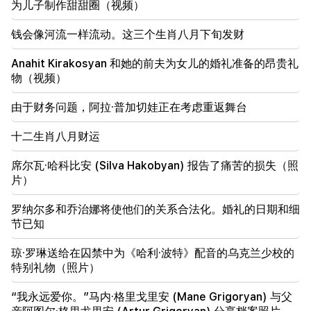
为儿子制作甜甜圈（视频）
18:14
阿拉姆·瓦尔德瓦尼安当选为国民议会副主席。世界上
钱会像河流一样流动。这三个生肖八月下旬发财
最年长的总统失踪（视频）
Anahit Kirakosyan 和她的前夫为女儿的婚礼准备的昂贵礼
17:58
物（视频）
从生育津贴到抵押贷款还款。国家为有孩子的家庭提供
哪些支持？
由于财务问题，阿拉·普加切娃正在考虑重返舞台
17:48
重要的
十二生肖八月财运
外交部向鲁本·瓦尔达尼扬的妻子发送了会面建议
席尔瓦·哈科比安 (Silva Hakobyan) 报告了痛苦的损失（照
17:13
片）
摩洛哥当局允许移民乘船越过西班牙边境
罗纳尔多和乔治娜将使他们的关系合法化。婚礼的日期和细
17:03
节已知
图片报：德国莱比锡机场一架无人机上发现 DNA 痕迹
琼·罗琳送给在囚禁中为《哈利·波特》配音的乌克兰少校的
15:51
特别礼物（照片）
Armen Ayvazyan 谈论他的书。 “弱小的盟友往往不
得不面对自己的命运。” 300年的历史正在重演
“我永远爱你。”马内·格里戈里安 (Mane Grigoryan) 与父