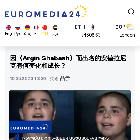
113082
Moscow
$
ADA
45 °
0.868816
Dubai
$
ETH
20 °
Eng
Рус
Հայ
Fr
中國
عرب
4608.63
London
$
SOL
26 °
213.76
Beijing
$
因《Argin Shabash》而出名的安德拉尼
23 °
克有何变化和成长？
Brussels
16 °
品尝
10.05.2026 10:00 |
类别
Rome
23 °
Madrid