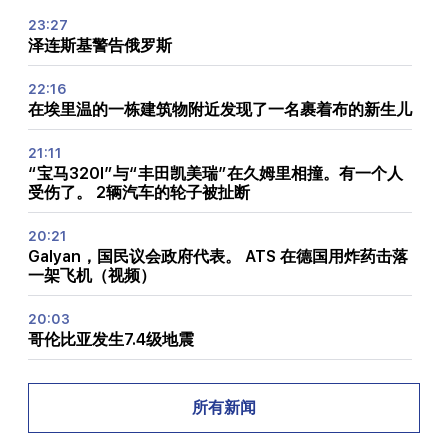
23:27
泽连斯基警告俄罗斯
22:16
在埃里温的一栋建筑物附近发现了一名裹着布的新生儿
21:11
“宝马320I”与“丰田凯美瑞”在久姆里相撞。有一个人
受伤了。 2辆汽车的轮子被扯断
20:21
Galyan，国民议会政府代表。 ATS 在德国用炸药击落
一架飞机（视频）
20:03
哥伦比亚发生7.4级地震
19:45
普罗相在燃烧什么？内政部已详细说明
所有新闻
19:24