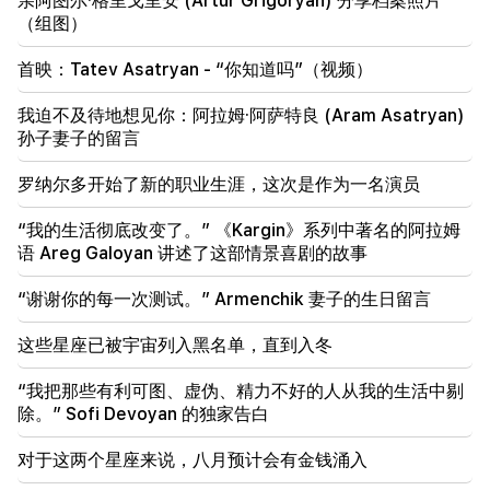
亲阿图尔·格里戈里安 (Artur Grigoryan) 分享档案照片
10:20
（组图）
日本派出新飞机前往亚丁湾打击海盗
首映：Tatev Asatryan - “你知道吗”（视频）
09:54
Hakob Badalyan：“犯罪情况没有改变，改变的只
我迫不及待地想见你：阿拉姆·阿萨特良 (Aram Asatryan)
是‘泡泡’和‘超级人’。”
孙子妻子的留言
罗纳尔多开始了新的职业生涯，这次是作为一名演员
“我的生活彻底改变了。” 《Kargin》系列中著名的阿拉姆
语 Areg Galoyan 讲述了这部情景喜剧的故事
“谢谢你的每一次测试。” Armenchik 妻子的生日留言
这些星座已被宇宙列入黑名单，直到入冬
“我把那些有利可图、虚伪、精力不好的人从我的生活中剔
除。” Sofi Devoyan 的独家告白
对于这两个星座来说，八月预计会有金钱涌入