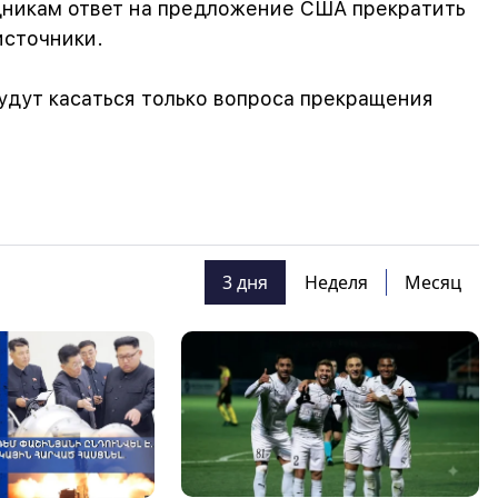
дникам ответ на предложение США прекратить
источники.
удут касаться только вопроса прекращения
3 дня
Неделя
Месяц