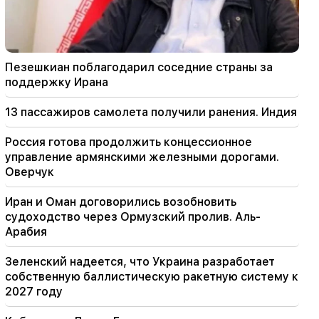
за поддержку Ирана
22:58
13 пассажиров самолета получили ранения.
Пезешкиан поблагодарил соседние страны за
Индия
поддержку Ирана
22:15
13 пассажиров самолета получили ранения. Индия
Вызов Гарегина Б.Вепахара в суд недопустим
и предосудителен. Арам I
Россия готова продолжить концессионное
управление армянскими железными дорогами.
22:09
Оверчук
На свалке недалеко от района Силикян в
Ереване произошел крупный пожар.
Иран и Оман договорились возобновить
судоходство через Ормузский пролив. Аль-
21:48
Арабия
В Ереване произошли изменения в
автобусных маршрутах
Зеленский надеется, что Украина разработает
собственную баллистическую ракетную систему к
21:30
2027 году
Жизнь Еревана на алтаре. Варданян о
качестве воздуха в Ереване (видео)