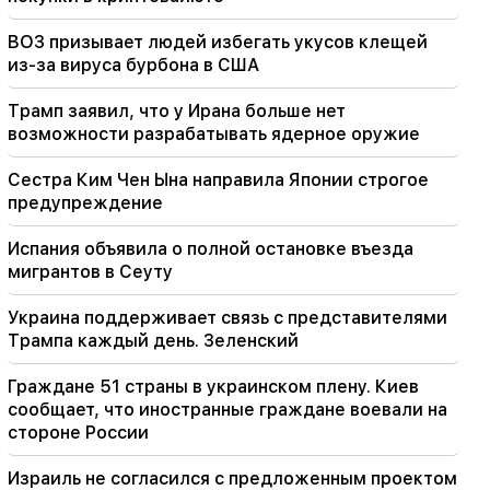
обеспечении мира в регионе. Гутерриш –
Пашиняну
ВОЗ призывает людей избегать укусов клещей
из-за вируса бурбона в США
18:35
Россия готова продолжить концессионное
Трамп заявил, что у Ирана больше нет
управление армянскими железными
возможности разрабатывать ядерное оружие
дорогами. Оверчук
Сестра Ким Чен Ына направила Японии строгое
предупреждение
Испания объявила о полной остановке въезда
мигрантов в Сеуту
Украина поддерживает связь с представителями
Трампа каждый день. Зеленский
Граждане 51 страны в украинском плену. Киев
сообщает, что иностранные граждане воевали на
стороне России
Израиль не согласился с предложенным проектом