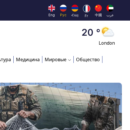
Moscow
45 °
Eng
Рус
Հայ
中國
عرب
Fr
Dubai
20 °
London
26 °
ьтура
Медицина
Мировые
Общество
Beijing
23 °
Brussels
16 °
Rome
23 °
Madrid