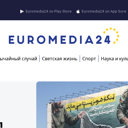
Euromedia24 on Play Store
Euromedia24 on App Sore
ычайный случай
Светская жизнь
Спорт
Наука и кул
л