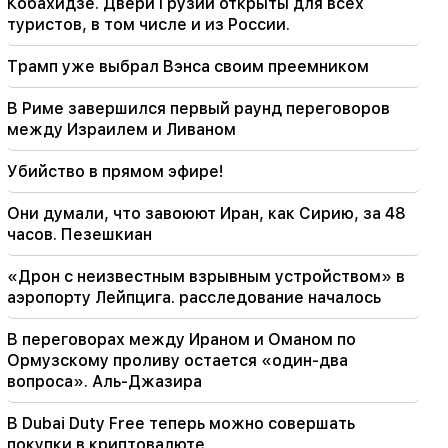
Кобахидзе. Двери Грузии открыты для всех
туристов, в том числе и из России.
21:16
Таким образом меня пытаются заставить
Трамп уже выбрал Вэнса своим преемником
замолчать, потому что в Национальном
Собрании им это не удается. Эдгар Казарян
В Риме завершился первый раунд переговоров
между Израилем и Ливаном
20:30
«Иннаду» Кочаряна, Саргсяна, Тер-
Петросяна. это правительство ничего не
Убийство в прямом эфире!
делает для страны (видео)
Они думали, что завоюют Иран, как Сирию, за 48
20:05
часов. Пезешкиан
Новое обвинение против Гагика Царукяна.
Трамп выбрал своего преемника (видео)
«Дрон с неизвестным взрывным устройством» в
аэропорту Лейпцига. расследование началось
19:37
Важный
Свободу всем армянам в бакинских тюрьмах.
В переговорах между Ираном и Оманом по
Абрамян
Ормузскому проливу остается «один-два
вопроса». Аль-Джазира
19:28
Важный
Под Вашим руководством правительство РА
В Dubai Duty Free теперь можно совершать
продолжит играть конструктивную роль в
покупки в криптовалюте