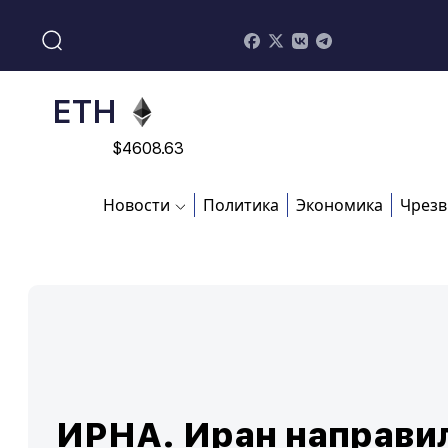
$
113082
ADA
$
0.868816
ETH
$
4608.63
SOL
Новости
Политика
Экономика
Чрезв
$
213.76
ИРНА. Иран направи