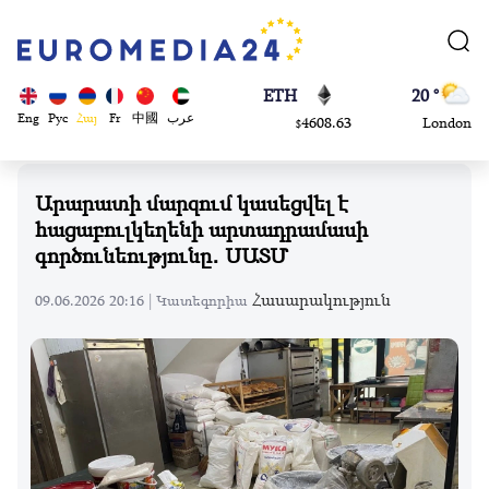
113082
Moscow
$
ADA
45 °
0.868816
Dubai
$
ETH
20 °
Eng
Рус
Հայ
Fr
中國
عرب
4608.63
London
$
SOL
26 °
213.76
Beijing
$
Արարատի մարզում կասեցվել է
23 °
հացաբուլկեղենի արտադրամասի
Brussels
գործունեությունը․ ՍԱՏՄ
16 °
Rome
Հասարակություն
09.06.2026 20:16 |
Կատեգորիա
23 °
Madrid