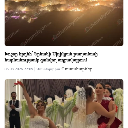
Խոշոր հրդեհ՝ Երևանի Սիլիկյան թաղամասի
հարևանությամբ գտնվող աղբավայրում
Պատահարներ
06.08.2026 22:09 |
Կատեգորիա