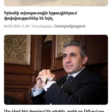
Երևանի ավտոբուսային երթուղիներում
փոփոխություններ են եղել
Հասարակություն
06.08.2026 21:48 |
Կատեգորիա
Այս ձևով ինձ փորձում են լռեցնել, քանի որ ԱԺ-ում դա