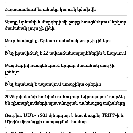
Օդեսան դարձել է ռուսաստանյան գիշերային
Հայաստանում եղանակը կտրուկ կփոխվի
զանգվածային հարձակման հիմնական թիրախը.
Կան զոհեր
Վաղը Երևանի և մարզերի մի շարք հասցեներում երկար
ժամանակ լույս չի լինի
12:34
Ի՞նչ իրավիճակ է ՀՀ ավտոճանապարհներին և
Լարսում
Ջուր հավաքեք. Երկար ժամանակ ջուր չի լինելու
Ի՞նչ իրավիճակ է ՀՀ ավտոճանապարհներին և Լարսում
12:09
Մարտաֆիլմ հիշեցնող ծեծկռտուք Դաշտավան
գյուղում. կա 10-ից ավելի վիրավոր
Բազմաթիվ հասցեներում երկար ժամանակ գազ չի
լինելու
12:00
11 տարի առանց մազ կտրելու. Հնդկաստանի
Ի՞նչ եղանակ է սպասվում առաջիկա օրերին
բնակչուհին սահմանել է մազերի երկարության
համաշխարհային ռեկորդ
2026 թվականի հունիսն ու հուլիսը Եվրոպայում դարձել
են դիտարկումների պատմության ամենաշոգ ամիսները
11:34
Գիտնականները հայտնաբերել են սունկ, որը
Ռուբիո․ ԱՄՆ-ը 201 մլն դոլար է հատկացրել TRIPP-ի և
տարբեր երկրների մարդկանց մոտ առաջացնում է
Միջին միջանցքի զարգացման համար
միանման հալյուցինացիաներ