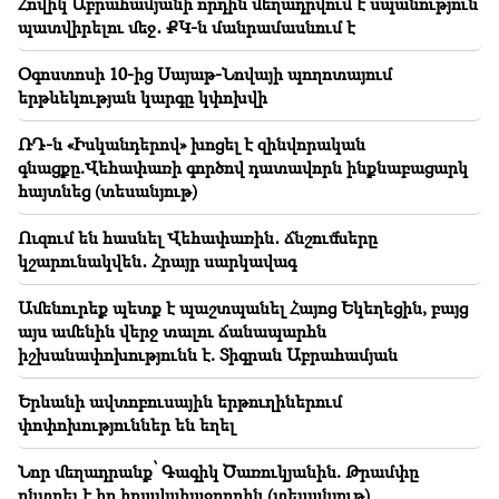
Հովիկ Աբրահամյանի որդին մեղադրվում է սպանություն
11:00
պատվիրելու մեջ․ ՔԿ-ն մանրամասնում է
Ո՛չ ուսուցչի փոխարեն. բացահայտվել է ռոբոտների
իդեալական դերը դպրոցում
Օգոստոսի 10-ից Սայաթ-Նովայի պողոտայում
երթևեկության կարգը կփոխվի
10:34
Գիտնականները երգեցիկ թռչունների մոտ
ՌԴ-ն «Իսկանդերով» խոցել է զինվորական
հայտնաբերել են մարդկային լեզվի առանցքային
գնացքը.Վեհափառի գործով դատավորն ինքնաբացարկ
հատկանիշներից մեկը
հայտնեց (տեսանյութ)
10:00
Ուզում են հասնել Վեհափառին․ ճնշումները
Ամենահազվադեպ տեսարանը․ Ավստրալիայի
կշարունակվեն․ Հրայր սարկավագ
ափերի մոտ դրոնը նկարահանել է սապատավոր
կետի ծնունդը (տեսանյութ)
Ամենուրեք պետք է պաշտպանել Հայոց Եկեղեցին, բայց
այս ամենին վերջ տալու ճանապարհն
01:49
իշխանափոխությունն է. Տիգրան Աբրահամյան
Արգամ Աբրահամյանը երկու ամսով կալանավորվել
է
Երևանի ավտոբուսային երթուղիներում
փոփոխություններ են եղել
00:17
Բազմաթիվ հասցեներում երկար ժամանակ գազ չի
Նոր մեղադրանք՝ Գագիկ Ծառուկյանին. Թրամփը
լինելու
ընտրել է իր իրավահաջորդին (տեսանյութ)