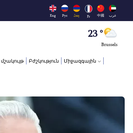
London
26 °
Eng
Рус
Հայ
中國
عرب
Fr
Beijing
23 °
Brussels
16 °
 մշակույթ
Բժշկություն
Միջազգային
Rome
23 °
Madrid