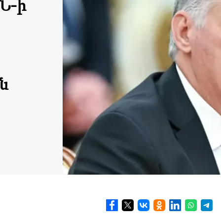
Ն-ի
ն