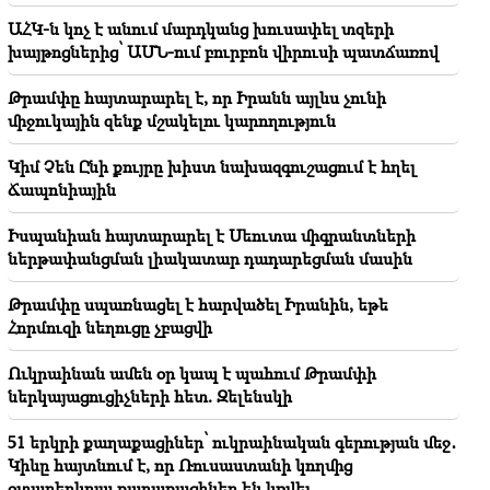
հանգուցալուծումը կկայանա․ Արտակ Զաքարյան
ԱՀԿ-ն կոչ է անում մարդկանց խուսափել տզերի
խայթոցներից՝ ԱՄՆ-ում բուրբոն վիրուսի պատճառով
20:56
Կարևոր
Զգուշացե՛ք կեղծ էջերից և առցանց
Թրամփը հայտարարել է, որ Իրանն այլևս չունի
խարդախություններից, նպատակը՝ բանկային
միջուկային զենք մշակելու կարողություն
տվյալներին տիրանալն է (լուսանկար)
Կիմ Չեն Ընի քույրը խիստ նախազգուշացում է հղել
20:41
Ճապոնիային
ՍԴ-ն վարույթ է ընդունել Հայաստան–ԱՄՆ TRIPP
համաձայնագրի սահմանադրականության հարցը
Իսպանիան հայտարարել է Սեուտա միգրանտների
ներթափանցման լիակատար դադարեցման մասին
20:30
ԱՄՆ-ն պատրաստվում է միջուկային
Թրամփը սպառնացել է հարվածել Իրանին, եթե
պատերազմի.Նոր ձերբակալություններ և
ռեպրեսիաներ (տեսանյութ)
Հորմուզի նեղուցը չբացվի
Ուկրաինան ամեն օր կապ է պահում Թրամփի
19:53
Լայպցիգի օդանավակայանում «անհայտ պայթուցիկ
ներկայացուցիչների հետ. Զելենսկի
սարքով դրոն». սկսվել է հետաքննությունը
51 երկրի քաղաքացիներ՝ ուկրաինական գերության մեջ․
Կիևը հայտնում է, որ Ռուսաստանի կողմից
19:47
Սիլվա Հակոբյանը հայտնել է ցավալի կորստի
օտարերկրյա քաղաքացիներ են կռվել