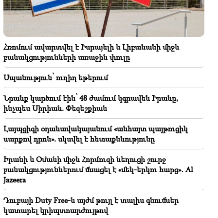
ինչպես Սիրիան. Փեզեշքիան
22:22
Հրդեհ է բռնկվել Երևանի Զաքարիա Քանաքեռցու
փողոցի տներից մեկում
Հռոմում ավարտվել է Իսրայելի և Լիբանանի միջև
բանակցությունների առաջին փուլը
22:00
Ջուր հավաքեք․ բազմաթիվ հասցեներում ջուր չի
Սպանություն՝ ուղիղ եթերում
լինելու
Նրանք կարծում էին՝ 48 ժամում կգրավեն Իրանը,
21:30
ինչպես Սիրիան. Փեզեշքիան
Սա աննախադեպ խայտառակություն է. Մելիքյանը՝
Կաթողիկոսի դեմ քրեական գործի և դատական
Լայպցիգի օդանավակայանում «անհայտ պայթուցիկ
նիստի մասին (տեսանյութ)
սարքով դրոն». սկսվել է հետաքննությունը
21:26
Իրանի և Օմանի միջև Հորմուզի նեղուցի շուրջ
Հանձնվել թուրքական ողորմածությա՞նը, թե՞
բանակցություններում մնացել է «մեկ-երկու հարց»․ Al
պայքարել մինչև վերջ. Ավետիք Չալաբյանի ուղերձը
Jazeera
կալանավայրից
Դուբայի Duty Free-ն այժմ թույլ է տալիս գնումներ
21:10
կատարել կրիպտոարժույթով
Հուսանք՝ Հորմուզի շուրջ խաղաղ