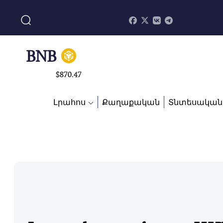
$
4608.63
SOL
$
213.76
BNB
$
870.47
Լրահոս
Քաղաքական
Տնտեսական