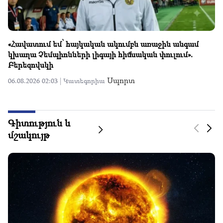
Կամ Ինֆանտինոն կհեռանա, կամ մենք կբոյկոտենք․
Չեֆերինի վերջնագիրը
Սպորտ
05.08.2026 01:31 |
Կատեգորիա
Գիտություն և
մշակույթ