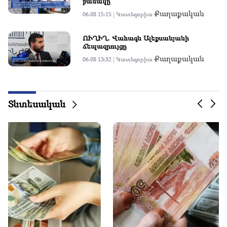
բանակը
Քաղաքական
06.08 15:15 |
Կատեգորիա
09:50
Ուսուցիչը ատեստավորումը չհաղթահարեց,
կհեռանա դպրոցից. Նիկոլ Փաշինյան
ՈՒՂԻՂ․ Վահագն Ալեքսանյանի
ճեպազրույցը
Քաղաքական
09:28
06.08 13:32 |
Կատեգորիա
Պետք է 2027-ին Սևանի շուրջ վատ վիճակում
գտնվող ճանապարհ չունենանք. Նիկոլ Փաշինյան
Տնտեսական