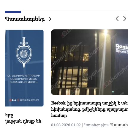
Պատահարներ
յանքի
Հրդեհ Արմավիր քաղաքում․ փրկարարները մարել 
ավտոմեքենայի բռնկումը
Պատահարներ
03.08.2026 23:36 |
Կատեգորիա