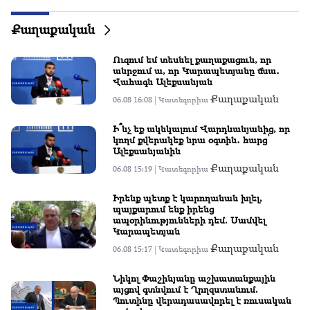
Վարդևանյանին
Քաղաքական
11:47
Աչքով տալ պետք չի, սաղ պարզ ա․ Արամ
Վարդևանյան
Ուզում եմ տեսնել քաղաքացուն, որ
անրջում ա, որ Կարապետյանը մնա․
Վահագն Ալեքսանյան
11:15
Քաղաքական
06.08 16:08 |
Կատեգորիա
8 տարի իշխանության եք, երկար իշխանության
լինելը լավ տեղ չի տանում․ Արամ Վարդևանյան
Ի՞նչ եք ակնկալում Վարդևանյանից, որ
կողմ քվերակեք նրա օգտին․ հարց՝
10:57
Ալեքսանյանին
«Ի՞նչ տարբերություն՝ երբ կհրապարակվի».
Քաղաքական
06.08 15:19 |
Կատեգորիա
Գալյանը խոսել է նոր Սահամանադրության
տեքստի մասին
Իրենք պետք է կարողանան խլել,
պայքարում ենք իրենց
10:55
ապօրինությունների դեմ. Սամվել
Էսօր առավոտյան շատ տարօրինակ նամակ եմ
Կարապետյան
ստացել. Նիկոլ Փաշինյան
Քաղաքական
06.08 15:17 |
Կատեգորիա
10:34
Նիկոլ Փաշինյանը աշխատանքային
ՈՒՂԻՂ․ ՀՀ ԱԺ իններորդ գումարման առաջին
այցով գտնվում է Ղրղզստանում.
Պուտինը վերադասավորել է ռուսական
նստաշրջան