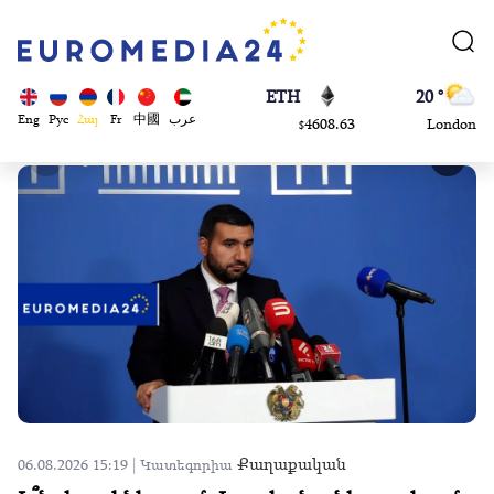
113082
Moscow
$
ADA
45 °
0.868816
Dubai
$
ETH
20 °
Eng
Рус
Հայ
Fr
中國
عرب
4608.63
London
$
SOL
26 °
213.76
Beijing
$
23 °
Brussels
16 °
Rome
23 °
Madrid
Քաղաքական
06.08.2026 15:19 |
Կատեգորիա
06