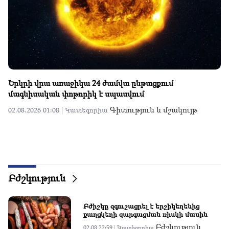
Այս գիշեր նայեք երկնքին․ տպավորիչ աստղաթափ է
սպասվում
Գիտություն և մշակույթ
30.07.2026 22:18 |
Կատեգորիա
Բժշկություն
Բժիշկը զգուշացրել է երշիկեղենից
քաղցկեղի զարգացման ռիսկի մասին
Բժշկություն
02.08 22:59 |
Կատեգորիա