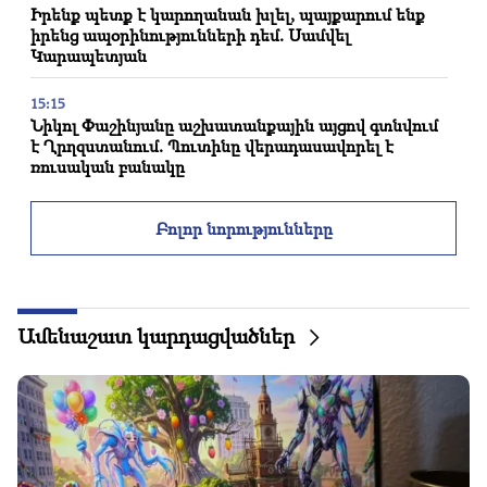
Իրենք պետք է կարողանան խլել, պայքարում ենք
իրենց ապօրինությունների դեմ. Սամվել
Կարապետյան
15:15
Նիկոլ Փաշինյանը աշխատանքային այցով գտնվում
է Ղրղզստանում. Պուտինը վերադասավորել է
ռուսական բանակը
14:31
Բոլոր նորությունները
Europa Press. Իսպանիայի իշխանությունները
Սեուտային հատկացրել են 6.5 միլիոն եվրո՝
միգրանտներին օգնելու համար
14:25
Ամենաշատ կարդացվածներ
Թրամփն արդեն ընտրել է Վենսին որպես իր
իրավահաջորդ
13:32
ՈՒՂԻՂ․ Վահագն Ալեքսանյանի ճեպազրույցը
13:08