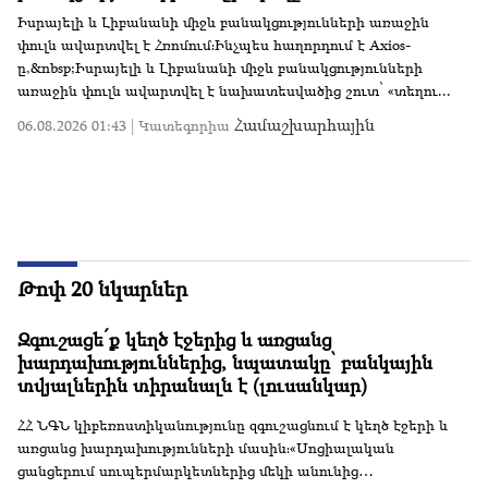
Սպանություն՝ ուղիղ եթերում
Մեքսիկացի TikTok-յան ինֆլուենսեր Սեսար Գաստելումը
սպանվել է ուղիղ եթերի ընթացքում՝ Սինալոա նահանգի
Կուլիական քաղաքում գտնվող արագ սննդի ռեստորանի մոտ։
Դեպքի մասին հայտնել են տեղական իշխանությունները։Մ...
Համաշխարհային
06.08.2026 00:56 |
Կատեգորիա
Թոփ 20 նկարներ
Զգուշացե՛ք կեղծ էջերից և առցանց
խարդախություններից, նպատակը՝ բանկային
տվյալներին տիրանալն է (լուսանկար)
ՀՀ ՆԳՆ կիբեռոստիկանությունը զգուշացնում է կեղծ էջերի և
առցանց խարդախությունների մասին։«Սոցիալական
ցանցերում սուպերմարկետներից մեկի անունից