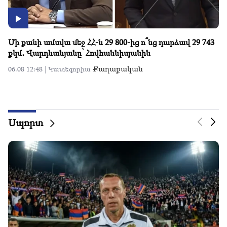
Դավիթ Իշխանյանն ուղերձ է հղել Բաքվի բանտից
Քաղաքական
06.08 12:42 |
Կատեգորիա
Սպորտ