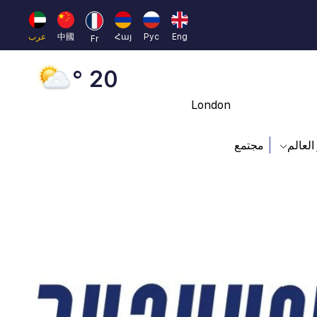
Moscow
45 °
Eng
Рус
Հայ
中國
عرب
Fr
Dubai
20 °
London
26 °
العالم
مجتمع
Beijing
23 °
Brussels
16 °
Rome
23 °
Madrid