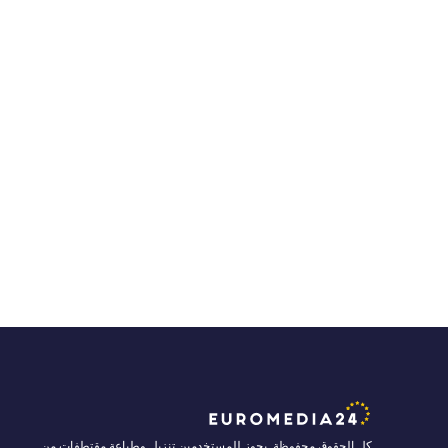
كل الحقوق محفوظة. يجوز للمستخدمين تنزيل وطباعة مقتطفات من