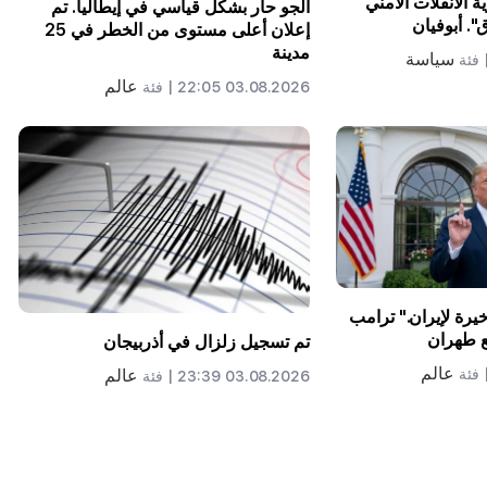
 الانفلات الأمني ​​
الجو حار بشكل قياسي في إيطاليا. تم
". أبوفيان
إعلان أعلى مستوى من الخطر في 25
مدينة
سياسة
فئة
عالم
03.08.2026 22:05 |
فئة
يرة لإيران." ترامب
 طهران
تم تسجيل زلزال في أذربيجان
عالم
عالم
فئة
03.08.2026 23:39 |
فئة