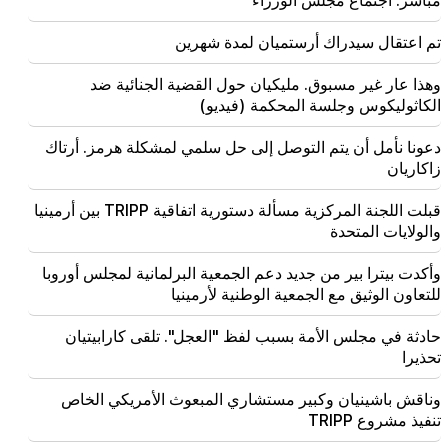
مباشر: اجتماع مجلس الوزراء
هذا هو الاجتماع الأول للحكومة المشكلة حديثا، وعلينا إجراء
بعض المراجعات. نيكول باشينيان
تم اعتقال سيدراك أرستميان لمدة شهرين
09:06
وهذا عار غير مسبوق. مليكيان حول القضية الجنائية ضد
مباشر: اجتماع مجلس الوزراء
الكاثوليكوس وجلسة المحكمة (فيديو)
08:37
دعونا نأمل أن يتم التوصل إلى حل سلمي لمشكلة هرمز. أرتاك
يشعر السكان القدامى في خيبر بخوا بخيبة أمل كبيرة تجاه
زاكاريان
السكان الجدد. "النشر"
قبلت اللجنة المركزية مسألة دستورية اتفاقية TRIPP بين أرمينيا
08:22
والولايات المتحدة
عائلة ألين سيمونيان تغادر المنزل الصيفي الحكومي.
"الناس"
وأكدت بيترا بير من جديد دعم الجمعية البرلمانية لمجلس أوروبا
للتعاون الوثيق مع الجمعية الوطنية لأرمينيا
08:06
يقترح CP إنشاء لجنة أخلاقيات مؤقتة لزمالة المدمنين
حادثة في مجلس الأمة بسبب لفظ "العجل". تلقى كارابيتيان
المجهولين. الالتزامات الأوروبية. "الناس"
تحذيرا
وناقش باشينيان وكبير مستشاري المبعوث الأمريكي الخاص
تنفيذ مشروع TRIPP