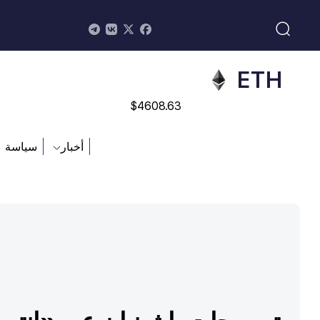
$
113082
ADA
$
0.868816
ETH
$
4608.63
SOL
أخبار
سياسة
$
213.76