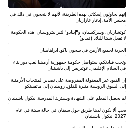
17:17
إنهم يحاولون إسكاتي بهذه الطريقة، لأنهم لا ينجحون في ذلك في
ويأمل زيلينسكي أن تقوم أوكرانيا بتطوير نظام الصواريخ
مجلس الأمة. إدغار غازاريان
الباليستية الخاص بها بحلول عام 2027
كوتشاريان، وسركسيان، و"إينادو" لتير بيتروسيان. هذه الحكومة
17:12
لا تفعل شيئا للبلاد (فيديو)
كوباخيدزه. أبواب جورجيا مفتوحة لجميع السياح، بما في ذلك
السياح من روسيا
الحرية لجميع الأرمن في سجون باكو. ابراهاميان
14:25
وتحت قيادتكم، ستواصل حكومة جمهورية أرمينيا لعب دور بناء
لقد اختار ترامب بالفعل فانس خلفًا له
في السلام الإقليمي. غوتيريس إلى باشينيان
09:50
إن القيود غير المعقولة المفروضة على تصدير المنتجات الأرمنية
لم يحصل المعلم على الشهادة وسيترك المدرسة. نيكول
إلى السوق الروسية مثيرة للقلق. روبينيان إلى ماتفيينكو
باشينيان
لم يحصل المعلم على الشهادة وسيترك المدرسة. نيكول باشينيان
09:28
يجب ألا يكون لدينا طريق حول سيفان في حالة سيئة في
يجب ألا يكون لدينا طريق حول سيفان في حالة سيئة في عام
عام 2027. نيكول باشينيان
2027. نيكول باشينيان
09:16