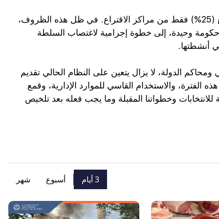
ولنذكر أن لجنة الانتخابات المركزية قامت بتلخيص نتائج ربع (25%) فقط من مراكز الاقتراع. في ظل هذه الظروف،
حكومة وحيدة، إلى خطوة إجرامية لاغتصاب السلطة
ي أنشطتها.
ائي ومحاكم الدولة، لا يزال يتعين على النظام الحالي تقديم
 هذه الفترة، والاستخدام القاسي للموارد الإدارية، وقمع
ية للانتخابات وخطواتنا المقبلة وما يجب فعله بعد تلخيص
3 أيام
أسبوع
شهر