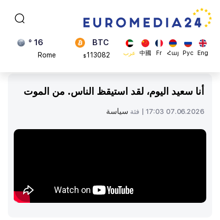
Brussels
870.47
$
16 °
BTC
Rome
113082
$
23 °
ADA
Eng
Рус
Հայ
Fr
中國
عرب
Madrid
0.868816
$
أنا سعيد اليوم، لقد استيقظ الناس. من الموت
سياسة
07.06.2026 17:03 |
فئة