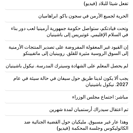
18:19
تفعل شيئا للبلاد (فيديو)
تفتقر بيلاروسيا إلى نظام إدارة الاتحاد السوفييتي. لوكاشينكو
الحرية لجميع الأرمن في سجون باكو. ابراهاميان
09:45
يجب حماية الكنيسة الأرمنية في كل مكان، لكن السبيل
وتحت قيادتكم، ستواصل حكومة جمهورية أرمينيا لعب دور بناء
لإنهاء كل هذا هو تغيير السلطة. تيغران أبراهاميان
في السلام الإقليمي. غوتيريس إلى باشينيان
09:28
إن القيود غير المعقولة المفروضة على تصدير المنتجات الأرمنية
سيحاولون الفوز بقلب ساسون. "النشر"
إلى السوق الروسية مثيرة للقلق. روبينيان إلى ماتفيينكو
09:11
لم يحصل المعلم على الشهادة وسيترك المدرسة. نيكول باشينيان
"النشر". أريك هاروتيونيان "المتسول لن يكون له بطن؟"
يجب ألا يكون لدينا طريق حول سيفان في حالة سيئة في عام
2027. نيكول باشينيان
مباشر: اجتماع مجلس الوزراء
تم اعتقال سيدراك أرستميان لمدة شهرين
وهذا عار غير مسبوق. مليكيان حول القضية الجنائية ضد
الكاثوليكوس وجلسة المحكمة (فيديو)