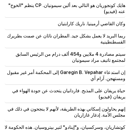
في قضية فيهابار يتنحى (فيديو)
هايك كونجوريان هو التالي بعد ألين سيمونيان. CP ينظم "الخوخ"
عنه (فيديو)
19:38
وكان القاضي أرمينيا. ناريك كارابتيان
وكان القاضي أرمينيا. ناريك كارابتيان
ربما البريد لا يعمل بشكل جيد. المطران ناثان عن صمت بطريرك
19:17
مهم
ربما البريد لا يعمل بشكل جيد. المطران ناثان عن صمت
القسطنطينية
بطريرك القسطنطينية
سيتم مصادرة 4 ملايين و454 ألف درام من الرئيس السابق
19:01
لمجتمع تاتيف مراد سيمونيان
وفي الولايات المتحدة، تم تغريم فيسبوك وإنستغرام 567
مليون دولار
إن استدعاء Garegin B. Vepahar إلى المحكمة أمر غير مقبول
ومستهجن. آرام آي
18:51
تم تعليق التحويل غير القانوني لـ 16 مليون روبل إلى أرمينيا
حياة يريفان على المذبح. فاردانيان يتحدث عن جودة الهواء في
في مينفودي
يريفان (فيديو)
18:30
إنهم يحاولون إسكاتي بهذه الطريقة، لأنهم لا ينجحون في ذلك في
سيتم مصادرة 4 ملايين و454 ألف درام من الرئيس السابق
مجلس الأمة. إدغار غازاريان
لمجتمع تاتيف مراد سيمونيان
كوتشاريان، وسركسيان، و"إينادو" لتير بيتروسيان. هذه الحكومة لا