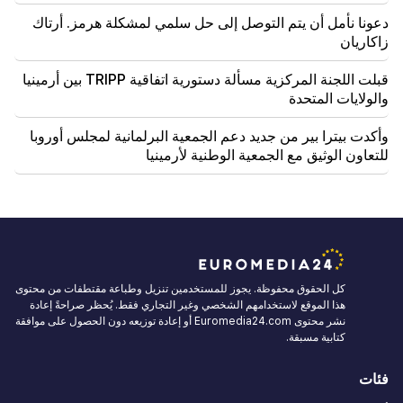
دعونا نأمل أن يتم التوصل إلى حل سلمي لمشكلة هرمز. أرتاك
زاكاريان
قبلت اللجنة المركزية مسألة دستورية اتفاقية TRIPP بين أرمينيا
والولايات المتحدة
وأكدت بيترا بير من جديد دعم الجمعية البرلمانية لمجلس أوروبا
للتعاون الوثيق مع الجمعية الوطنية لأرمينيا
كل الحقوق محفوظة. يجوز للمستخدمين تنزيل وطباعة مقتطفات من محتوى
هذا الموقع لاستخدامهم الشخصي وغير التجاري فقط. يُحظر صراحةً إعادة
نشر محتوى Euromedia24.com أو إعادة توزيعه دون الحصول على موافقة
كتابية مسبقة.
فئات