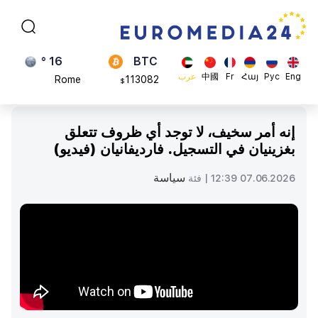
Brussels
870.47
$
16 °
BTC
Rome
113082
$
23 °
ADA
Eng
Рус
Հայ
Fr
中國
عرب
Madrid
0.868816
$
إنه أمر سخيف، لا توجد أي ظروف تتعلق
بغزينيان في التسجيل. فارديفانيان (فيديو)
سياسة
07.06.2026 12:39 |
فئة