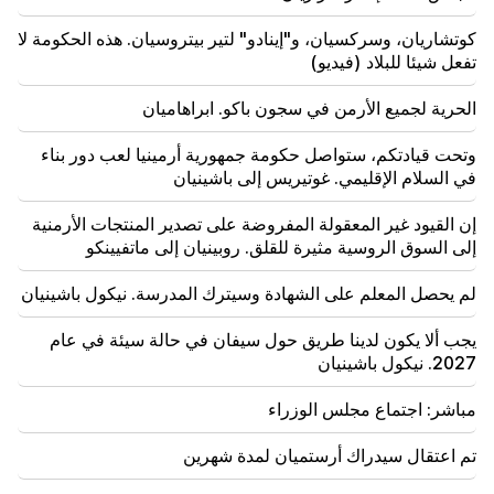
لمجتمع تاتيف مراد سيمونيان
كوتشاريان، وسركسيان، و"إينادو" لتير بيتروسيان. هذه الحكومة لا
18:19
تفعل شيئا للبلاد (فيديو)
تفتقر بيلاروسيا إلى نظام إدارة الاتحاد السوفييتي. لوكاشينكو
الحرية لجميع الأرمن في سجون باكو. ابراهاميان
09:45
يجب حماية الكنيسة الأرمنية في كل مكان، لكن السبيل
وتحت قيادتكم، ستواصل حكومة جمهورية أرمينيا لعب دور بناء
لإنهاء كل هذا هو تغيير السلطة. تيغران أبراهاميان
في السلام الإقليمي. غوتيريس إلى باشينيان
09:28
إن القيود غير المعقولة المفروضة على تصدير المنتجات الأرمنية
سيحاولون الفوز بقلب ساسون. "النشر"
إلى السوق الروسية مثيرة للقلق. روبينيان إلى ماتفيينكو
09:11
لم يحصل المعلم على الشهادة وسيترك المدرسة. نيكول باشينيان
"النشر". أريك هاروتيونيان "المتسول لن يكون له بطن؟"
يجب ألا يكون لدينا طريق حول سيفان في حالة سيئة في عام
2027. نيكول باشينيان
مباشر: اجتماع مجلس الوزراء
تم اعتقال سيدراك أرستميان لمدة شهرين