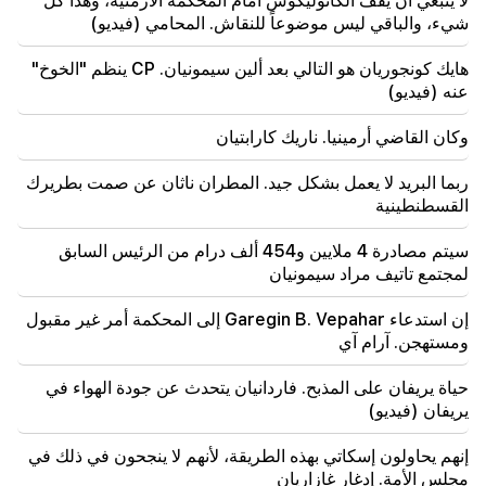
لا ينبغي أن يقف الكاثوليكوس أمام المحكمة الأرمنية، وهذا كل
شيء، والباقي ليس موضوعاً للنقاش. المحامي (فيديو)
19:50
روسيا أسقطت القطار العسكري بطائرة "إسكندر". القاضي
في قضية فيهابار يتنحى (فيديو)
هايك كونجوريان هو التالي بعد ألين سيمونيان. CP ينظم "الخوخ"
عنه (فيديو)
19:38
وكان القاضي أرمينيا. ناريك كارابتيان
وكان القاضي أرمينيا. ناريك كارابتيان
ربما البريد لا يعمل بشكل جيد. المطران ناثان عن صمت بطريرك
19:17
مهم
ربما البريد لا يعمل بشكل جيد. المطران ناثان عن صمت
القسطنطينية
بطريرك القسطنطينية
سيتم مصادرة 4 ملايين و454 ألف درام من الرئيس السابق
19:01
لمجتمع تاتيف مراد سيمونيان
وفي الولايات المتحدة، تم تغريم فيسبوك وإنستغرام 567
مليون دولار
إن استدعاء Garegin B. Vepahar إلى المحكمة أمر غير مقبول
ومستهجن. آرام آي
18:51
تم تعليق التحويل غير القانوني لـ 16 مليون روبل إلى أرمينيا
حياة يريفان على المذبح. فاردانيان يتحدث عن جودة الهواء في
في مينفودي
يريفان (فيديو)
18:30
إنهم يحاولون إسكاتي بهذه الطريقة، لأنهم لا ينجحون في ذلك في
سيتم مصادرة 4 ملايين و454 ألف درام من الرئيس السابق
مجلس الأمة. إدغار غازاريان