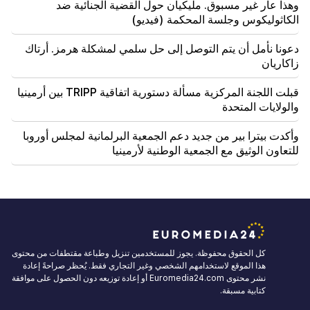
وهذا عار غير مسبوق. مليكيان حول القضية الجنائية ضد
الكاثوليكوس وجلسة المحكمة (فيديو)
دعونا نأمل أن يتم التوصل إلى حل سلمي لمشكلة هرمز. أرتاك
زاكاريان
قبلت اللجنة المركزية مسألة دستورية اتفاقية TRIPP بين أرمينيا
والولايات المتحدة
وأكدت بيترا بير من جديد دعم الجمعية البرلمانية لمجلس أوروبا
للتعاون الوثيق مع الجمعية الوطنية لأرمينيا
كل الحقوق محفوظة. يجوز للمستخدمين تنزيل وطباعة مقتطفات من محتوى
هذا الموقع لاستخدامهم الشخصي وغير التجاري فقط. يُحظر صراحةً إعادة
نشر محتوى Euromedia24.com أو إعادة توزيعه دون الحصول على موافقة
كتابية مسبقة.