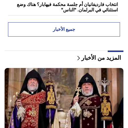
انتخاب فارديفانيان أم جلسة محكمة فيهابار؟ هناك وضع
استثنائي في البرلمان. "الناس"
08:00
كيف تم إعادة توزيع المكاتب في الجمعية الوطنية. "الناس"
جميع الأخبار
00:24
هدية باهظة الثمن من أناهيت كيراكوسيان وزوجها السابق
في حفل زفاف ابنتها (فيديو)
المزيد من الأخبار
23:58
وشكر بيزشكيان الدول المجاورة على دعمها لإيران
22:58
وأصيب 13 راكبا على متن الطائرة. الهند
22:15
إن استدعاء Garegin B. Vepahar إلى المحكمة أمر غير
مقبول ومستهجن. آرام آي
22:09