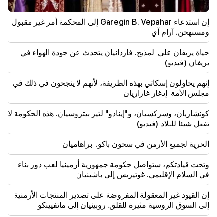
اندلع حريق كبير في مكب للنفايات بالقرب من منطقة
سيليكيان في يريفان
إن استدعاء Garegin B. Vepahar إلى المحكمة أمر غير مقبول
ومستهجن. آرام آي
21:48
كانت هناك تغييرات في خطوط الحافلات في يريفان
حياة يريفان على المذبح. فاردانيان يتحدث عن جودة الهواء في
يريفان (فيديو)
21:30
حياة يريفان على المذبح. فاردانيان يتحدث عن جودة الهواء
إنهم يحاولون إسكاتي بهذه الطريقة، لأنهم لا ينجحون في ذلك في
في يريفان (فيديو)
مجلس الأمة. إدغار غازاريان
21:16
كوتشاريان، وسركسيان، و"إينادو" لتير بيتروسيان. هذه الحكومة لا
إنهم يحاولون إسكاتي بهذه الطريقة، لأنهم لا ينجحون في ذلك
تفعل شيئا للبلاد (فيديو)
في مجلس الأمة. إدغار غازاريان
الحرية لجميع الأرمن في سجون باكو. ابراهاميان
20:30
كوتشاريان، وسركسيان، و"إينادو" لتير بيتروسيان. هذه
وتحت قيادتكم، ستواصل حكومة جمهورية أرمينيا لعب دور بناء
الحكومة لا تفعل شيئا للبلاد (فيديو)
في السلام الإقليمي. غوتيريس إلى باشينيان
20:05
إن القيود غير المعقولة المفروضة على تصدير المنتجات الأرمنية
اتهام جديد ضد جاجيك تساروكيان. ترامب يختار خليفته
إلى السوق الروسية مثيرة للقلق. روبينيان إلى ماتفيينكو
(فيديو)