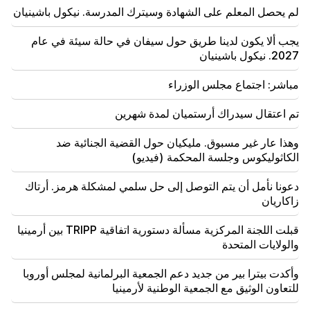
لم يحصل المعلم على الشهادة وسيترك المدرسة. نيكول باشينيان
19:37
مهم
الحرية لجميع الأرمن في سجون باكو. ابراهاميان
يجب ألا يكون لدينا طريق حول سيفان في حالة سيئة في عام
2027. نيكول باشينيان
19:28
مهم
وتحت قيادتكم، ستواصل حكومة جمهورية أرمينيا لعب دور
مباشر: اجتماع مجلس الوزراء
بناء في السلام الإقليمي. غوتيريس إلى باشينيان
تم اعتقال سيدراك أرستميان لمدة شهرين
18:35
روسيا مستعدة لمواصلة إدارة امتيازات السكك الحديدية
الأرمينية. أوفرتشوك
وهذا عار غير مسبوق. مليكيان حول القضية الجنائية ضد
الكاثوليكوس وجلسة المحكمة (فيديو)
18:21
دعونا نأمل أن يتم التوصل إلى حل سلمي لمشكلة هرمز. أرتاك
إن القيود غير المعقولة المفروضة على تصدير المنتجات
الأرمنية إلى السوق الروسية مثيرة للقلق. روبينيان إلى
زاكاريان
ماتفيينكو
قبلت اللجنة المركزية مسألة دستورية اتفاقية TRIPP بين أرمينيا
والولايات المتحدة
وأكدت بيترا بير من جديد دعم الجمعية البرلمانية لمجلس أوروبا
للتعاون الوثيق مع الجمعية الوطنية لأرمينيا