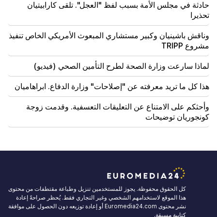
حادثة في مجلس الأمة بسبب لفظ "العجل". تلقى كارابيتيان
تحذيرا
وناقش باشينيان وكبير مستشاري المبعوث الأمريكي الخاص تنفيذ
مشروع TRIPP
لماذا سارعت وزارة الصحة لطرح التأمين الصحي (فيديو)
هذا كل ما تريد معرفته عن "إصلاحات" وزارة الدفاع. ابراهاميان
وأحثكم على الامتناع عن التعليقات التعسفية. وقدمت زوجة
كونجوريان توضيحات
كل الحقوق محفوظة. يجوز للمستخدمين تنزيل وطباعة مقتطفات من محتوى
هذا الموقع لاستخدامهم الشخصي وغير التجاري فقط. يُحظر صراحةً إعادة
نشر محتوى Euromedia24.com أو إعادة توزيعه دون الحصول على موافقة
كتابية مسبقة.