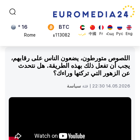
Brussels
870.47
$
16 °
BTC
Rome
113082
$
23 °
ADA
Eng
Рус
Հայ
Fr
中國
عرب
Madrid
0.868816
$
اللصوص متورطون، يضعون الناس على رقابهم،
يجب أن تفعل ذلك بهذه الطريقة. هل نتحدث
عن الزهور التي تركتها وراءك؟
سياسة
14.05.2026 22:30 |
فئة