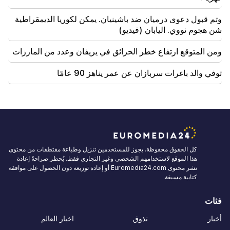
وتم قبول دعوى درميان ضد باشينيان. يمكن لكوريا الديمقراطية
شن هجوم نووي. اليابان (فيديو)
ومن المتوقع ارتفاع خطر الحرائق في يريفان وعدد من المارزات
توفي والد باغرات سربازان عن عمر يناهز 90 عامًا
كل الحقوق محفوظة. يجوز للمستخدمين تنزيل وطباعة مقتطفات من محتوى
هذا الموقع لاستخدامهم الشخصي وغير التجاري فقط. يُحظر صراحةً إعادة
نشر محتوى Euromedia24.com أو إعادة توزيعه دون الحصول على موافقة
كتابية مسبقة.
فئات
أخبار
تذوق
اخبار العالم