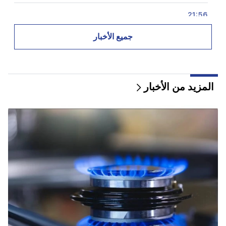
21:56
"أراد المجرم قطعة دونات من المستشفى." جور هاكوبيان
يصنع الكعك لابنه بيديه (فيديو)
جميع الأخبار
21:19
تاس: قد يزور المبعوثون الأمريكيون الخاصون كييف
وموسكو خلال الأيام العشرة المقبلة
المزيد من الأخبار
20:57
سيتم تغريم المؤثرين بمبلغ 5000 دولار بسبب الإعلانات
السياسية
20:38
من أنت لتنادي الكاثوليكوس باسم البركة؟ أمليان (فيديو)
20:20
سوف يتدفق المال مثل النهر. ستصبح علامات الأبراج الثلاثة
هذه غنية في أواخر أغسطس
19:36
حريق كبير في أحد المباني الشاهقة في سايات نوفا. وتم