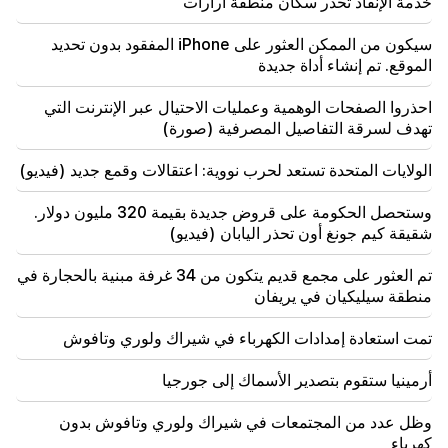
خدمة الإنقاذ تحذر سكان منطقة أرارات
17:42
باشينيان: اتفاقية حقوق الملكية الفكرية ستغير مكانة أرمينيا
سيكون من الممكن العثور على iPhone المفقود بدون تحديد
في خريطة الاستثمار العالمية
الموقع. تم إنشاء أداة جديدة
17:34
احذروا الصفحات الوهمية وعمليات الاحتيال عبر الإنترنت التي
تستعد بريطانيا العظمى لموجة حر جديدة. ستصل درجة
تهدف لسرقة التفاصيل المصرفية (صورة)
الحرارة إلى 36 درجة مئوية
الولايات المتحدة تستعد لحرب نووية: اعتقالات وقمع جديد (فيديو)
17:00
مهم
سوف يبتعد الغرب عن أرمينيا. وحذر ميدفيديف يريفان
وستحصل الحكومة على قروض جديدة بقيمة 320 مليون دولار.
شقيقة كيم جونغ أون تحذر اليابان (فيديو)
16:22
انفجرت الطائرة بدون طيار في بلغاريا بالقرب من خط
تم العثور على مجمع قديم يتكون من 34 غرفة مبنية بالحجارة في
أنابيب الغاز الذي يربط تركيا وأوكرانيا
منطقة سيليكيان في يريفان
تمت استعادة إمدادات الكهرباء في شيراك ولوري وتافوش
أرمينيا ستقوم بتصدير الأسماك إلى جورجيا
وظل عدد من المجتمعات في شيراك ولوري وتافوش بدون
كهرباء