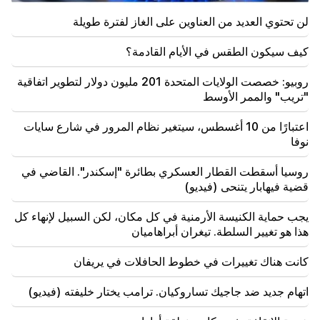
إجلاء السكان
لن تحتوي العديد من العناوين على الغاز لفترة طويلة
19:34
مهم
كيف سيكون الطقس في الأيام القادمة؟
إدارة حقوق الإنسان تعتبر تقرير اللجنة الدستورية بشأن
أرغام أبراهاميان غير مقبول
روبيو: خصصت الولايات المتحدة 201 مليون دولار لتطوير اتفاقية
"تريب" والممر الأوسط
19:06
مطلوب كجزء من الإجراءات الجنائية
اعتبارًا من 10 أغسطس، سيتغير نظام المرور في شارع سايات
نوفا
18:44
روبيو: خصصت الولايات المتحدة 201 مليون دولار لتطوير
روسيا أسقطت القطار العسكري بطائرة "إسكندر". القاضي في
اتفاقية "تريب" والممر الأوسط
قضية فيهابار يتنحى (فيديو)
18:34
يجب حماية الكنيسة الأرمنية في كل مكان، لكن السبيل لإنهاء كل
وأنا على استعداد للعمل من أجل تطوير العلاقات الثنائية.
هذا هو تغيير السلطة. تيغران أبراهاميان
وزير الخارجية الصيني ميرزويان
كانت هناك تغييرات في خطوط الحافلات في يريفان
18:00
يجب أن أثبت أنني جدير في الملعب. مخيتاريان يتحدث عن
اتهام جديد ضد جاجيك تساروكيان. ترامب يختار خليفته (فيديو)
مستقبله في الإنتر.