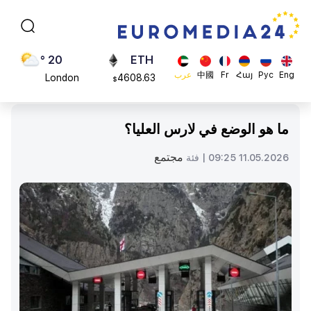
Moscow
113082
$
45 °
ADA
Dubai
0.868816
$
20 °
ETH
Eng
Рус
Հայ
Fr
中國
عرب
London
4608.63
$
26 °
SOL
Beijing
213.76
$
ما هو الوضع في لارس العليا؟
23 °
Brussels
مجتمع
11.05.2026 09:25 |
فئة
16 °
Rome
23 °
Madrid