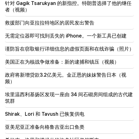
要求严格的亚美尼亚人去哪儿了？卡琳·纳尔查吉安
针对 Gagik Tsarukyan 的新指控。特朗普选择了他的继任
(Karine Nalchajyan) 谈亚美尼亚精神、民族面孔的形
者（视频）
成（视频）
救援部门向亚拉拉特地区的居民发出警告
21:25
霍尔木兹海峡可能失去战略重要性
无需定位器即可找到丢失的 iPhone。一个新工具已创建
20:30
谨防旨在窃取银行详细信息的虚假页面和在线诈骗（照片）
海克·康乔扬（Hayk Konjoryan）紧随阿伦·西蒙扬
（Alen Simonyan）之后。 CP整理关于他的“梅子”
美国正在为核战争做准备：新的逮捕和镇压（视频）
（视频）
政府将新增贷款3.2亿美元。金正恩的妹妹警告日本（视
20:17
频）
8月10日起Sayat-Nova大道交通秩序将发生变化
埃里温西利基扬区发现一座由 34 间石砌房间组成的古代建
20:00
筑群
当巴库奏响 RA 国歌时，人们感到难以形容的自豪。詹
娜·安德烈亚西安
Shirak、Lori 和 Tavush 已恢复供电
19:50
亚美尼亚正准备向格鲁吉亚出口鱼类
俄罗斯用“伊斯坎德尔”击落了军用列车。维哈帕尔案
法官回避（视频）