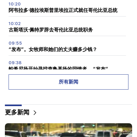
10:20
阿韦拉多·德拉埃斯普里埃拉正式就任哥伦比亚总统
10:02
古斯塔沃·佩特罗辞去哥伦比亚总统职务
09:55
“发布”。女牧师和她们的丈夫赚多少钱？
09:38
帕希尼扬开始寻找查鲁基扬的同情者。 “发布”
所有新闻
09:13
阿格万·瓦尔达尼扬 (Aghvan Vardanyan) 与该派系隔
绝。 “人们”
09:05
更多新闻
“发布”。他们严厉警告不要告诉任何人悬赏金额，并
威胁要释放他们
08:59