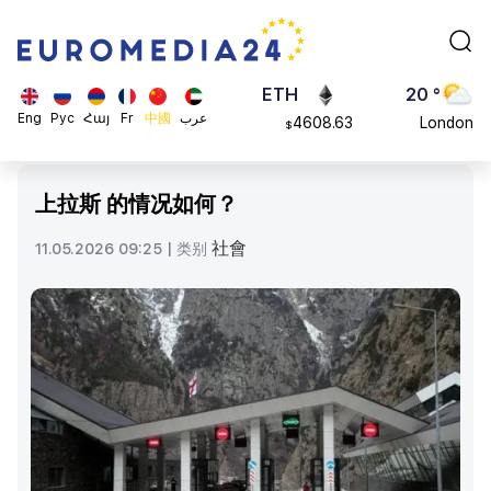
113082
Moscow
$
ADA
45 °
0.868816
Dubai
$
ETH
20 °
Eng
Рус
Հայ
Fr
中國
عرب
4608.63
London
$
SOL
26 °
213.76
Beijing
$
上拉斯 的情况如何？
23 °
Brussels
社會
11.05.2026 09:25 |
类别
16 °
Rome
23 °
Madrid