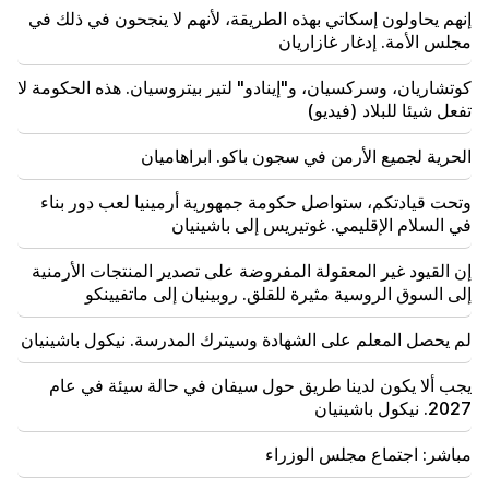
إجلاء السكان
إنهم يحاولون إسكاتي بهذه الطريقة، لأنهم لا ينجحون في ذلك في
مجلس الأمة. إدغار غازاريان
كوتشاريان، وسركسيان، و"إينادو" لتير بيتروسيان. هذه الحكومة لا
تفعل شيئا للبلاد (فيديو)
الحرية لجميع الأرمن في سجون باكو. ابراهاميان
وتحت قيادتكم، ستواصل حكومة جمهورية أرمينيا لعب دور بناء
في السلام الإقليمي. غوتيريس إلى باشينيان
إن القيود غير المعقولة المفروضة على تصدير المنتجات الأرمنية
إلى السوق الروسية مثيرة للقلق. روبينيان إلى ماتفيينكو
لم يحصل المعلم على الشهادة وسيترك المدرسة. نيكول باشينيان
يجب ألا يكون لدينا طريق حول سيفان في حالة سيئة في عام
2027. نيكول باشينيان
مباشر: اجتماع مجلس الوزراء