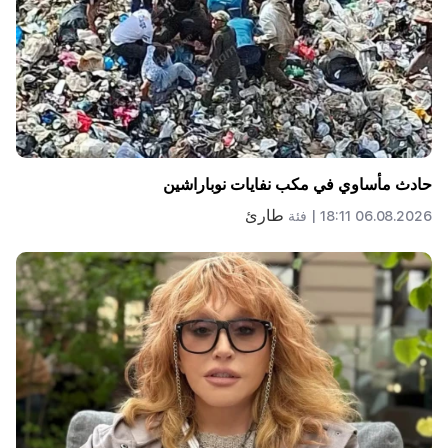
حادث مأساوي في مكب نفايات نوباراشين
طارئ
06.08.2026 18:11 |
فئة