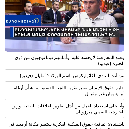
الطيور المغردة
10:00
أندر مشهد: طائرة بدون طيار تصور ولادة حوت العنبر قبالة
سواحل أستراليا (فيديو)
01:49
تم اعتقال أرغم أبراهاميان لمدة شهرين
وضع المعارضة لا يحسد عليه. وأمامهم ديماغوجيون من ذوي
00:17
الخبرة (فيديو)
لن تحتوي العديد من العناوين على الغاز لفترة طويلة
من أنت لتنادي الكاثوليكوس باسم البركة؟ أمليان (فيديو)
23:50
كيف سيكون الطقس في الأيام القادمة؟
إدارة حقوق الإنسان تعتبر تقرير اللجنة الدستورية بشأن أرغام
أبراهاميان غير مقبول
23:01
حادث مأساوي في يريفان
وأنا على استعداد للعمل من أجل تطوير العلاقات الثنائية. وزير
الخارجية الصيني ميرزويان
22:50
وضع المعارضة لا يحسد عليه. وأمامهم ديماغوجيون من ذوي
باشينيان: اتفاقية حقوق الملكية الفكرية ستغير مكانة أرمينيا في
الخبرة (فيديو)