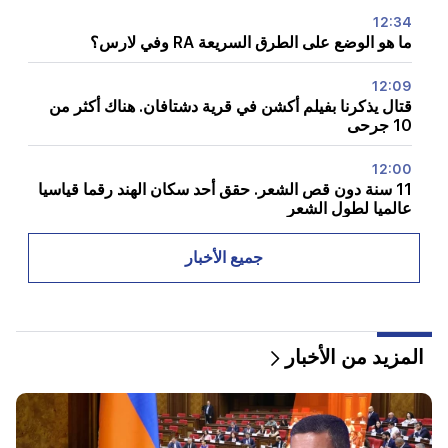
12:34
ما هو الوضع على الطرق السريعة RA وفي لارس؟
12:09
قتال يذكرنا بفيلم أكشن في قرية دشتافان. هناك أكثر من
10 جرحى
12:00
11 سنة دون قص الشعر. حقق أحد سكان الهند رقما قياسيا
عالميا لطول الشعر
11:34
جميع الأخبار
اكتشف العلماء فطرًا يسبب هلوسة مماثلة لدى أشخاص من
بلدان مختلفة
11:00
المزيد من الأخبار
وليس بدلا من المعلم. تم الكشف عن الدور المثالي
للروبوتات في المدرسة
10:34
اكتشف العلماء إحدى السمات الرئيسية للغة البشرية في