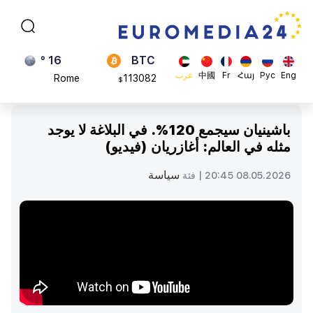
Brussels
870.47
$
16 °
BTC
Rome
113082
$
23 °
ADA
Eng
Рус
Հայ
Fr
中國
عرب
Madrid
0.868816
$
باشينيان سيجمع 120%. في البلاغة لا يوجد
مثله في العالم: أغازريان (فيديو)
سياسة
08.05.2026 20:45 |
فئة