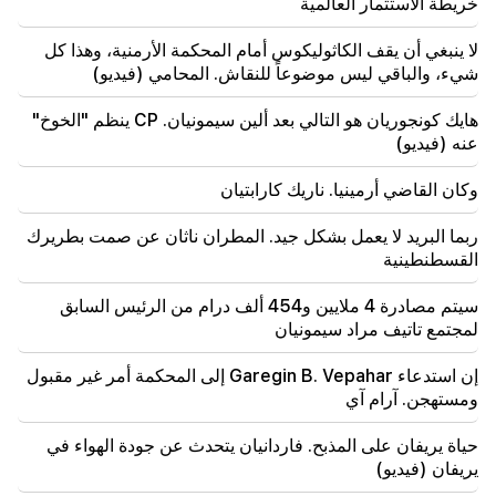
خريطة الاستثمار العالمية
21:56
لا ينبغي أن يقف الكاثوليكوس أمام المحكمة الأرمنية، وهذا كل
"أراد المجرم قطعة دونات من المستشفى." جور هاكوبيان
شيء، والباقي ليس موضوعاً للنقاش. المحامي (فيديو)
يصنع الكعك لابنه بيديه (فيديو)
هايك كونجوريان هو التالي بعد ألين سيمونيان. CP ينظم "الخوخ"
21:19
عنه (فيديو)
تاس: قد يزور المبعوثون الأمريكيون الخاصون كييف
وموسكو خلال الأيام العشرة المقبلة
وكان القاضي أرمينيا. ناريك كارابتيان
20:57
ربما البريد لا يعمل بشكل جيد. المطران ناثان عن صمت بطريرك
سيتم تغريم المؤثرين بمبلغ 5000 دولار بسبب الإعلانات
السياسية
القسطنطينية
سيتم مصادرة 4 ملايين و454 ألف درام من الرئيس السابق
20:38
من أنت لتنادي الكاثوليكوس باسم البركة؟ أمليان (فيديو)
لمجتمع تاتيف مراد سيمونيان
إن استدعاء Garegin B. Vepahar إلى المحكمة أمر غير مقبول
20:20
ومستهجن. آرام آي
سوف يتدفق المال مثل النهر. ستصبح علامات الأبراج الثلاثة
هذه غنية في أواخر أغسطس
حياة يريفان على المذبح. فاردانيان يتحدث عن جودة الهواء في
يريفان (فيديو)
19:36
حريق كبير في أحد المباني الشاهقة في سايات نوفا. وتم