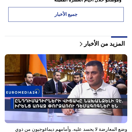
20:57
جميع الأخبار
سيتم تغريم المؤثرين بمبلغ 5000 دولار بسبب الإعلانات
السياسية
20:38
المزيد من الأخبار
من أنت لتنادي الكاثوليكوس باسم البركة؟ أمليان (فيديو)
20:20
سوف يتدفق المال مثل النهر. ستصبح علامات الأبراج الثلاثة
هذه غنية في أواخر أغسطس
19:36
حريق كبير في أحد المباني الشاهقة في سايات نوفا. وتم
إجلاء السكان
19:34
مهم
إدارة حقوق الإنسان تعتبر تقرير اللجنة الدستورية بشأن
أرغام أبراهاميان غير مقبول
وضع المعارضة لا يحسد عليه. وأمامهم ديماغوجيون من ذوي
19:06