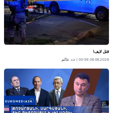
قتل لايف!
عالم
06.08.2026 00:56 |
فئة