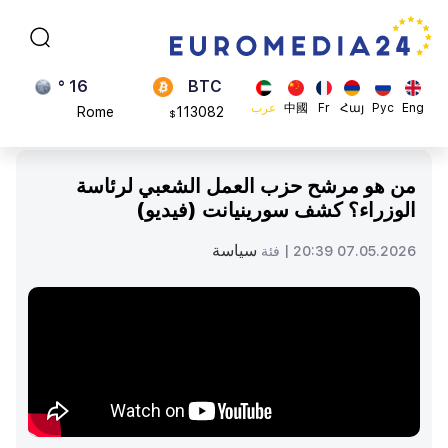
Brussels
870.47
$
16 °
BTC
Rome
113082
$
23 °
ADA
Eng
Рус
Հայ
Fr
中國
عرب
Madrid
0.868816
$
من هو مرشح حزب العمل الشعبي لرئاسة
الوزراء؟ كشف سورينيانت (فيديو)
سياسة
07.05.2026 20:39 |
فئة