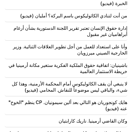
الخبرة (فيديو)
مطلوب كجزء من الإجراءات الجنائية
من أنت لتنادي الكاثوليكوس باسم البركة؟ أمليان (فيديو)
18:44
روبيو: خصصت الولايات المتحدة 201 مليون دولار لتطوير
اتفاقية "تريب" والممر الأوسط
إدارة حقوق الإنسان تعتبر تقرير اللجنة الدستورية بشأن أرغام
أبراهاميان غير مقبول
18:34
وأنا على استعداد للعمل من أجل تطوير العلاقات الثنائية. وزير
وأنا على استعداد للعمل من أجل تطوير العلاقات الثنائية.
وزير الخارجية الصيني ميرزويان
الخارجية الصيني ميرزويان
باشينيان: اتفاقية حقوق الملكية الفكرية ستغير مكانة أرمينيا في
18:00
يجب أن أثبت أنني جدير في الملعب. مخيتاريان يتحدث عن
خريطة الاستثمار العالمية
مستقبله في الإنتر.
لا ينبغي أن يقف الكاثوليكوس أمام المحكمة الأرمنية، وهذا كل
شيء، والباقي ليس موضوعاً للنقاش. المحامي (فيديو)
17:42
باشينيان: اتفاقية حقوق الملكية الفكرية ستغير مكانة أرمينيا
في خريطة الاستثمار العالمية
هايك كونجوريان هو التالي بعد ألين سيمونيان. CP ينظم "الخوخ"
عنه (فيديو)
17:34
تستعد بريطانيا العظمى لموجة حر جديدة. ستصل درجة
وكان القاضي أرمينيا. ناريك كارابتيان
الحرارة إلى 36 درجة مئوية