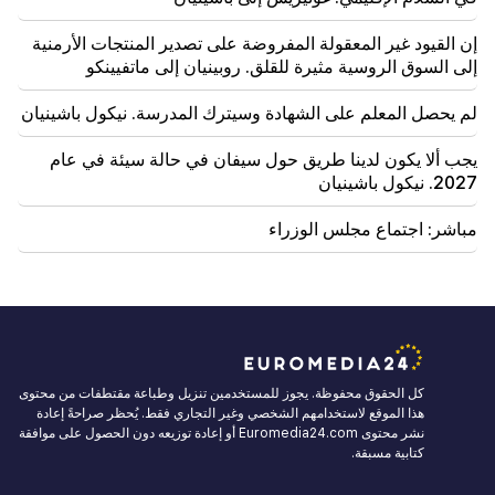
إن القيود غير المعقولة المفروضة على تصدير المنتجات الأرمنية
إلى السوق الروسية مثيرة للقلق. روبينيان إلى ماتفيينكو
لم يحصل المعلم على الشهادة وسيترك المدرسة. نيكول باشينيان
يجب ألا يكون لدينا طريق حول سيفان في حالة سيئة في عام
2027. نيكول باشينيان
مباشر: اجتماع مجلس الوزراء
كل الحقوق محفوظة. يجوز للمستخدمين تنزيل وطباعة مقتطفات من محتوى
هذا الموقع لاستخدامهم الشخصي وغير التجاري فقط. يُحظر صراحةً إعادة
نشر محتوى Euromedia24.com أو إعادة توزيعه دون الحصول على موافقة
كتابية مسبقة.