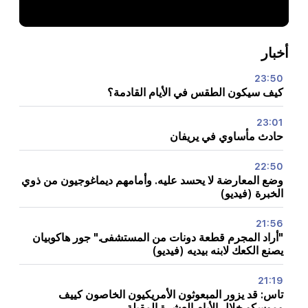
أخبار
23:50
كيف سيكون الطقس في الأيام القادمة؟
23:01
حادث مأساوي في يريفان
22:50
وضع المعارضة لا يحسد عليه. وأمامهم ديماغوجيون من ذوي
الخبرة (فيديو)
21:56
"أراد المجرم قطعة دونات من المستشفى." جور هاكوبيان
يصنع الكعك لابنه بيديه (فيديو)
21:19
تاس: قد يزور المبعوثون الأمريكيون الخاصون كييف
وموسكو خلال الأيام العشرة المقبلة