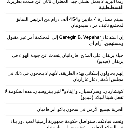
ربما البريد لا يعمل بشكل جيد. المطران ناثان عن صمت بطريرك
17:00
القسطنطينية
مهم
سوف يبتعد الغرب عن أرمينيا. وحذر ميدفيديف يريفان
سيتم مصادرة 4 ملايين و454 ألف درام من الرئيس السابق
16:22
لمجتمع تاتيف مراد سيمونيان
انفجرت الطائرة بدون طيار في بلغاريا بالقرب من خط
أنابيب الغاز الذي يربط تركيا وأوكرانيا
إن استدعاء Garegin B. Vepahar إلى المحكمة أمر غير مقبول
ومستهجن. آرام آي
16:06
وضعت إيران شرطًا للولايات المتحدة لفتح مضيق هرمز
حياة يريفان على المذبح. فاردانيان يتحدث عن جودة الهواء في
يريفان (فيديو)
15:47
بدأت تركيا بتقييد حركة السفن التجارية في البحر الأسود
إنهم يحاولون إسكاتي بهذه الطريقة، لأنهم لا ينجحون في ذلك في
مجلس الأمة. إدغار غازاريان
كوتشاريان، وسركسيان، و"إينادو" لتير بيتروسيان. هذه الحكومة لا
تفعل شيئا للبلاد (فيديو)
الحرية لجميع الأرمن في سجون باكو. ابراهاميان
وتحت قيادتكم، ستواصل حكومة جمهورية أرمينيا لعب دور بناء
في السلام الإقليمي. غوتيريس إلى باشينيان