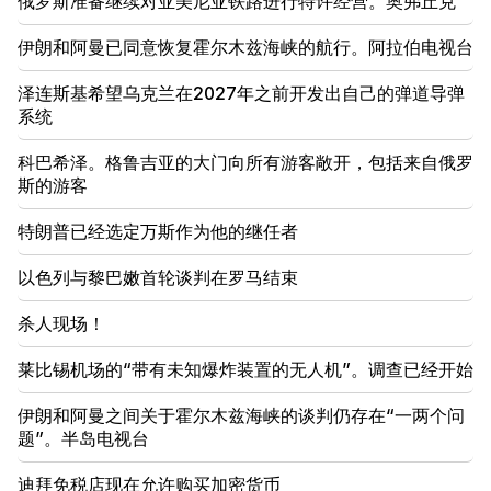
俄罗斯准备继续对亚美尼亚铁路进行特许经营。奥弗丘克
会中存在着非同寻常的情况。 “人们”
伊朗和阿曼已同意恢复霍尔木兹海峡的航行。阿拉伯电视台
08:00
国民议会中的职位如何重新分配。 “人们”
泽连斯基希望乌克兰在2027年之前开发出自己的弹道导弹
系统
00:24
Anahit Kirakosyan 和她的前夫为女儿的婚礼准备的
科巴希泽。格鲁吉亚的大门向所有游客敞开，包括来自俄罗
昂贵礼物（视频）
斯的游客
23:58
特朗普已经选定万斯作为他的继任者
佩泽什基安感谢邻国对伊朗的支持
以色列与黎巴嫩首轮谈判在罗马结束
22:58
机上13名乘客受伤。印度
杀人现场！
22:09
莱比锡机场的“带有未知爆炸装置的无人机”。调查已经开始
埃里温西利基扬区附近的一个垃圾填埋场发生大火
伊朗和阿曼之间关于霍尔木兹海峡的谈判仍存在“一两个问
21:48
题”。半岛电视台
埃里温 巴士路线有变化
迪拜免税店现在允许购买加密货币