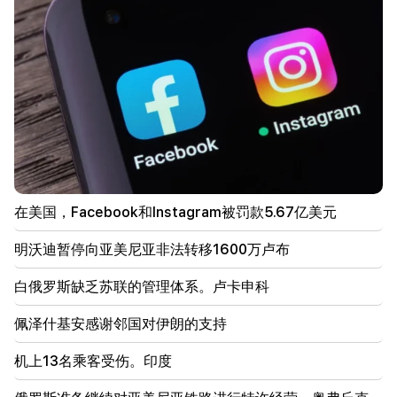
45.4万德拉姆
18:19
白俄罗斯缺乏苏联的管理体系。卢卡申科
09:45
亚美尼亚教会必须在各地受到保护，但结束这一切的方
法是权力更迭。蒂格兰·阿布拉米扬
09:28
他们将努力赢得沙逊的心。 “发布”
在美国，Facebook和Instagram被罚款5.67亿美元
09:11
明沃迪暂停向亚美尼亚非法转移1600万卢布
“发布”。 Araik Harutyunyan 的《乞丐不会有肚子
吗？》
白俄罗斯缺乏苏联的管理体系。卢卡申科
08:42
佩泽什基安感谢邻国对伊朗的支持
“发布”。每个人都在自己的系统中感到自在
机上13名乘客受伤。印度
08:19
Vardevanyan 的选举还是 Vehapar 的法庭开庭？议