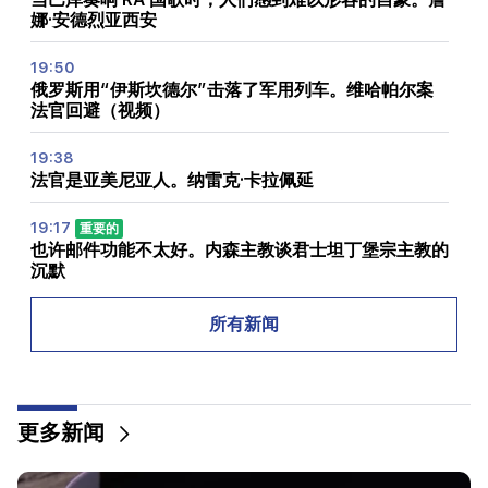
娜·安德烈亚西安
19:50
俄罗斯用“伊斯坎德尔”击落了军用列车。维哈帕尔案
法官回避（视频）
19:38
法官是亚美尼亚人。纳雷克·卡拉佩延
19:17
重要的
也许邮件功能不太好。内森主教谈君士坦丁堡宗主教的
沉默
19:01
所有新闻
在美国，Facebook和Instagram被罚款5.67亿美元
18:51
明沃迪暂停向亚美尼亚非法转移1600万卢布
更多新闻
18:30
Tatev社区前负责人Murad Simonyan将被没收400万