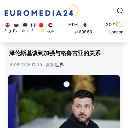
113082
Moscow
$
ADA
45 °
0.868816
Dubai
$
ETH
20 °
Eng
Рус
Հայ
Fr
中國
عرب
4608.63
London
$
SOL
26 °
213.76
Beijing
$
泽伦斯基谈到加强与格鲁吉亚的关系
23 °
Brussels
世界
19.05.2026 17:30 |
类别
16 °
Rome
23 °
Madrid