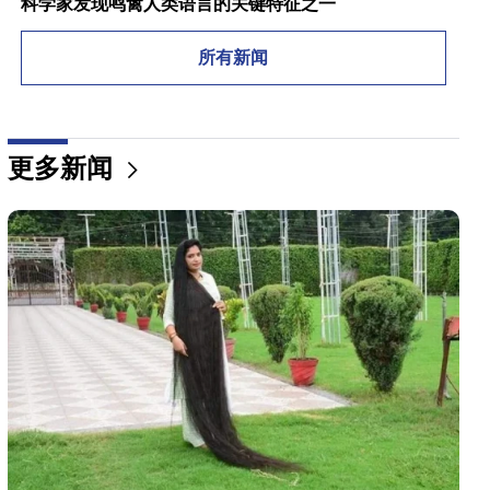
科学家发现鸣禽人类语言的关键特征之一
10:00
所有新闻
最罕见的景象：无人机在澳大利亚海岸拍摄到抹香鲸
的诞生（视频）
01:49
更多新闻
Argam Abrahamyan 被拘留两个月
00:17
许多地址将在很长一段时间内没有gas
23:50
未来几天的天气怎么样？
23:01
埃里温发生的悲惨事件
22:50
反对派的处境并不令人羡慕。在他们面前的是经验丰
富的煽动者（视频）