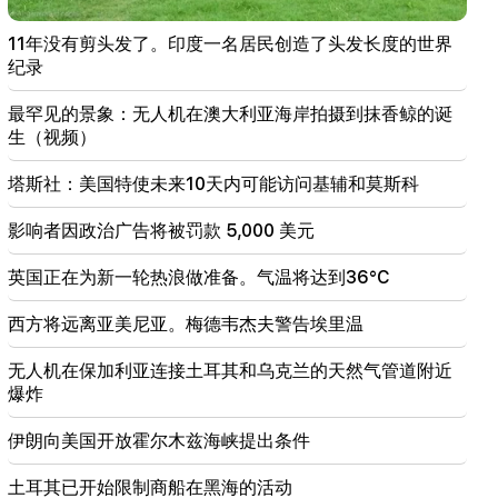
21:56
11年没有剪头发了。印度一名居民创造了头发长度的世界
“重罪犯想要从医院买一个甜甜圈。” Gor Hakobyan
亲手为儿子制作甜甜圈（视频）
纪录
最罕见的景象：无人机在澳大利亚海岸拍摄到抹香鲸的诞
21:19
生（视频）
塔斯社：美国特使未来10天内可能访问基辅和莫斯科
塔斯社：美国特使未来10天内可能访问基辅和莫斯科
20:57
影响者因政治广告将被罚款 5,000 美元
影响者因政治广告将被罚款 5,000 美元
20:38
英国正在为新一轮热浪做准备。气温将达到36°C
你是谁，居然用泳池的名字来称呼天主教徒？阿玛利
亚（视频）
西方将远离亚美尼亚。梅德韦杰夫警告埃里温
20:20
无人机在保加利亚连接土耳其和乌克兰的天然气管道附近
钱会像河流一样流动。这三个生肖八月下旬发财
爆炸
19:36
伊朗向美国开放霍尔木兹海峡提出条件
Sayat Nova 的一栋高层建筑发生大火。居民已被疏散
土耳其已开始限制商船在黑海的活动
19:34
重要的