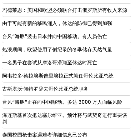
人权捍卫者认为中央委员会关于 Argam Abrahamyan
冯德莱恩：美国和欧盟必须联合打击俄罗斯所有收入来源
的报告不可受理
由于可能有新的移民涌入，休达的防御已得到加强
19:06
通缉作为启动刑事诉讼的一部分
台风“海豚”袭击日本并向中国移动。有人员伤亡
18:44
热浪期间，欧盟使用了创纪录的冬季储存天然气量
卢比奥：美国拨款2.01亿美元用于TRIPP和中间走廊的
发展
一名男子在尝试从摩洛哥滑翔至休达时死亡
阿韦拉多·德拉埃斯普里埃拉正式就任哥伦比亚总统
古斯塔沃·佩特罗辞去哥伦比亚总统职务
台风“海豚”正在向中国移动。多达 3000 万人面临风险
泽连斯基首次抵达塞尔维亚。预计将与武契奇进行重要谈
判
泰国校园枪击案遇难者详细信息已公布