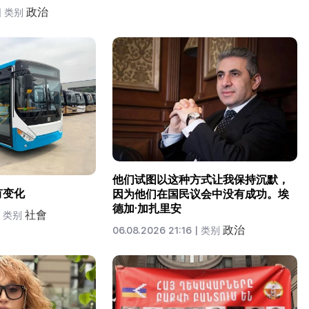
政治
|
类别
他们试图以这种方式让我保持沉默，
有变化
因为他们在国民议会中没有成功。埃
德加·加扎里安
社會
类别
政治
06.08.2026 21:16 |
类别