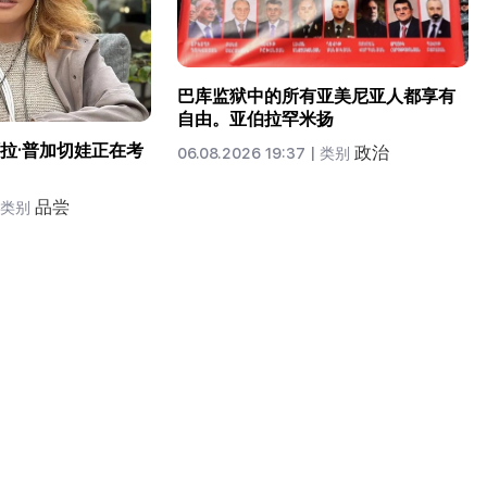
巴库监狱中的所有亚美尼亚人都享有
自由。亚伯拉罕米扬
拉·普加切娃正在考
政治
06.08.2026 19:37 |
类别
品尝
类别