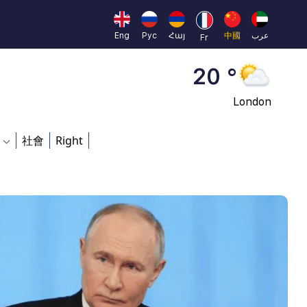
Moscow
45 °
Eng
Рус
Հայ
中國
عرب
Fr
Dubai
20 °
London
26 °
社會
Right
Beijing
23 °
Brussels
16 °
Rome
23 °
Madrid