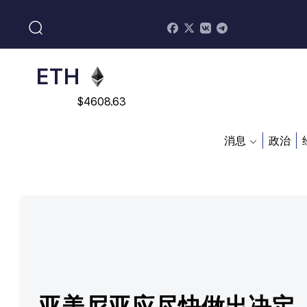
$
113082
ADA
$
0.868816
ETH
$
4608.63
SOL
消息
政治
$
213.76
亚美尼亚应尽快做出决定