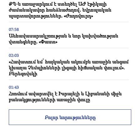
ՔՊ-ն առաջարկում է ստեղծել ԱԺ էթիկայի
ժամանակավոր հանձնաժողով․ եվրոպական
պարտավորություններ. «Ժողովուրդ»
07:58
Անհավասարակշռության և նոր կախվածության
վտանգները. «Փաստ»
02:03
«Հավատում եմ՝ հայկական ակումբն առաջին անգամ
կխաղա Չեմպիոնների լիգայի հիմնական փուլում».
Բերեզովսկի
01:43
Հռոմում ավարտվել է Իսրայելի և Լիբանանի միջև
բանակցությունների առաջին փուլը
01:34
Բոլոր նորությունները
Օգոստոսի ֆինանսական հորոսկոպը՝ բոլոր
կենդանակերպի նշանների համար
01:07
Կարևոր