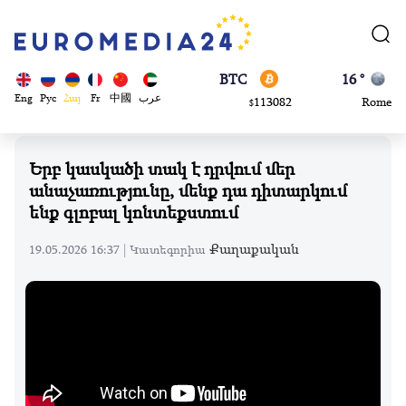
870.47
Brussels
$
BTC
16 °
113082
Rome
$
ADA
23 °
Eng
Рус
Հայ
Fr
中國
عرب
0.868816
Madrid
$
Երբ կասկածի տակ է դրվում մեր
անաչառությունը, մենք դա դիտարկում
ենք գլոբալ կոնտեքստում
Քաղաքական
19.05.2026 16:37 |
Կատեգորիա