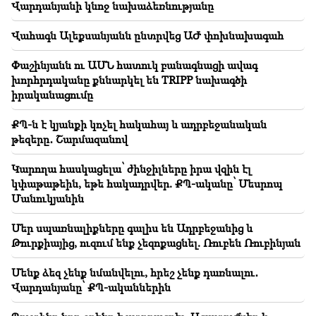
Վարդանյանի կնոջ նախաձեռնությանը
20:56
Կարևոր
Զգուշացե՛ք կեղծ էջերից և առցանց
Վահագն Ալեքսանյանն ընտրվեց ԱԺ փոխնախագահ
խարդախություններից, նպատակը՝ բանկային
տվյալներին տիրանալն է (լուսանկար)
Փաշինյանն ու ԱՄՆ հատուկ բանագնացի ավագ
խորհրդականը քննարկել են TRIPP նախագծի
20:41
իրականացումը
ՍԴ-ն վարույթ է ընդունել Հայաստան–ԱՄՆ TRIPP
համաձայնագրի սահմանադրականության հարցը
ՔՊ-ն է կյանքի կոչել հակահայ և ադրբեջանական
թեզերը․ Շարմազանով
20:30
ԱՄՆ-ն պատրաստվում է միջուկային
պատերազմի.Նոր ձերբակալություններ և
Կարողա հասկացելա՝ ժինջիլները իրա վզին էլ
ռեպրեսիաներ (տեսանյութ)
կփաթաթեին, եթե հակադրվեր. ՔՊ-ականը՝ Մեսրոպ
Մանուկյանին
19:53
Լայպցիգի օդանավակայանում «անհայտ պայթուցիկ
Մեր սպառնալիքները գալիս են Ադրբեջանից և
սարքով դրոն». սկսվել է հետաքննությունը
Թուրքիայից, ուզում ենք չեզոքացնել. Ռուբեն Ռուբինյան
Մենք ձեզ չենք նմանվելու, հրեշ չենք դառնալու․
Վարդանյանը՝ ՔՊ-ականներին