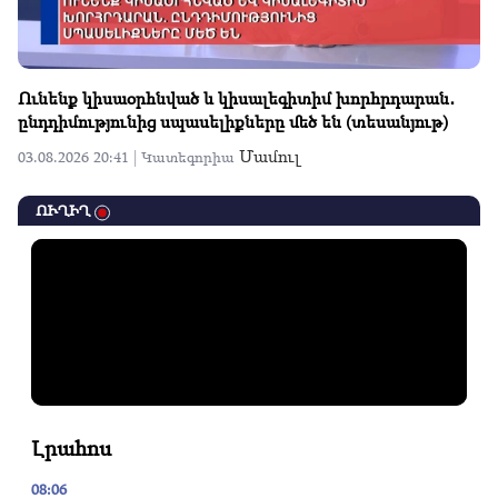
Ունենք կիսաօրհնված և կիսալեգիտիմ խորհրդարան․
ընդդիմությունից սպասելիքները մեծ են (տեսանյութ)
Մամուլ
03.08.2026 20:41 |
Կատեգորիա
ՈՒՂԻՂ
Լրահոս
08:06