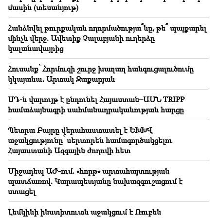
22:22
մասին (տեսանյութ)
Հրդեհ է բռնկվել Երևանի Զաքարիա Քանաքեռցու
փողոցի տներից մեկում
Հանձնվել թուրքական ողորմածությա՞նը, թե՞ պայքարել
մինչև վերջ. Ավետիք Չալաբյանի ուղերձը
22:00
կալանավայրից
Ջուր հավաքեք․ բազմաթիվ հասցեներում ջուր չի
լինելու
Հուսանք՝ Հորմուզի շուրջ խաղաղ հանգուցալուծումը
կկայանա․ Արտակ Զաքարյան
21:30
Սա աննախադեպ խայտառակություն է. Մելիքյանը՝
ՍԴ-ն վարույթ է ընդունել Հայաստան–ԱՄՆ TRIPP
Կաթողիկոսի դեմ քրեական գործի և դատական
համաձայնագրի սահմանադրականության հարցը
նիստի մասին (տեսանյութ)
Պետրա Բայրը վերահաստատել է ԵԽԽՎ
21:26
աջակցությունը՝ սերտորեն համագործակցելու
Հանձնվել թուրքական ողորմածությա՞նը, թե՞
Հայաստանի Ազգային ժողովի հետ
պայքարել մինչև վերջ. Ավետիք Չալաբյանի ուղերձը
կալանավայրից
Միջադեպ ԱԺ-ում. «հորթ» արտահայտության
պատճառով. Կարապետյանը նախազգուշացում է
21:10
ստացել
Հուսանք՝ Հորմուզի շուրջ խաղաղ հանգուցալուծումը
կկայանա․ Արտակ Զաքարյան
Լեմկինի ինստիտուտն աջակցում է Ռուբեն