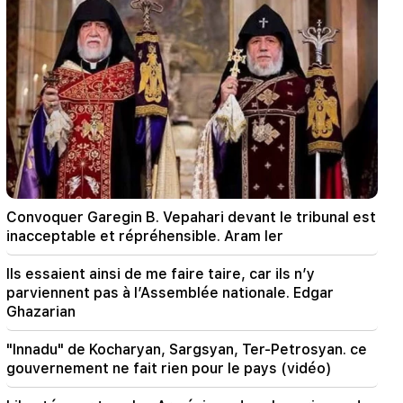
"Innadu" de Kocharyan, Sargsyan, Ter-
Petrosyan. ce gouvernement ne fait rien pour le
pays (vidéo)
20:05
Nouvelle accusation contre Gagik Tsarukyan.
Trump a choisi son successeur (vidéo)
19:37
Important
Liberté pour tous les Arméniens dans les
prisons de Bakou. Abrahamyen
Convoquer Garegin B. Vepahari devant le tribunal est
19:28
Important
inacceptable et répréhensible. Aram Ier
Sous votre direction, le gouvernement de la RA
continuera à jouer un rôle constructif dans la
Ils essaient ainsi de me faire taire, car ils n’y
paix régionale. Guterres vers Pashinyan
parviennent pas à l’Assemblée nationale. Edgar
Ghazarian
18:35
La Russie est prête à poursuivre la gestion des
"Innadu" de Kocharyan, Sargsyan, Ter-Petrosyan. ce
concessions des chemins de fer arméniens.
gouvernement ne fait rien pour le pays (vidéo)
Overchuk