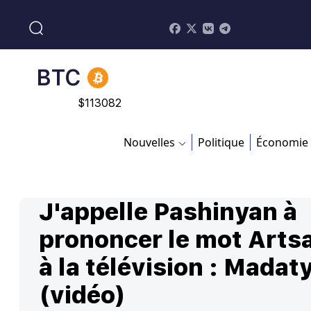
$
213.76
BNB
$
870.47
BTC
$
113082
Nouvelles
Politique
Économie
J'appelle Pashinyan à
prononcer le mot Arts
à la télévision : Madat
(vidéo)