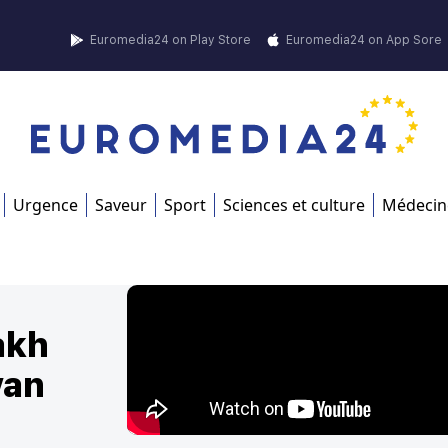
Euromedia24 on Play Store
Euromedia24 on App Sore
Urgence
Saveur
Sport
Sciences et culture
Médecin
akh
yan