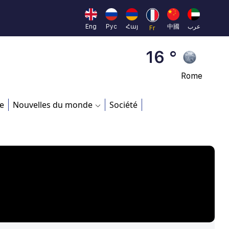
Beijing
23 °
Eng
Рус
Հայ
中國
عرب
Fr
Brussels
16 °
Rome
23 °
e
Nouvelles du monde
Société
Madrid