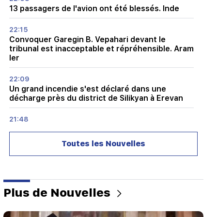
13 passagers de l'avion ont été blessés. Inde
22:15
Convoquer Garegin B. Vepahari devant le
tribunal est inacceptable et répréhensible. Aram
Ier
22:09
Un grand incendie s'est déclaré dans une
décharge près du district de Silikyan à Erevan
21:48
Il y a eu des changements dans les lignes de bus
à Erevan
Toutes les Nouvelles
21:16
Ils essaient ainsi de me faire taire, car ils n’y
parviennent pas à l’Assemblée nationale. Edgar
Ghazarian
Plus de Nouvelles
20:30