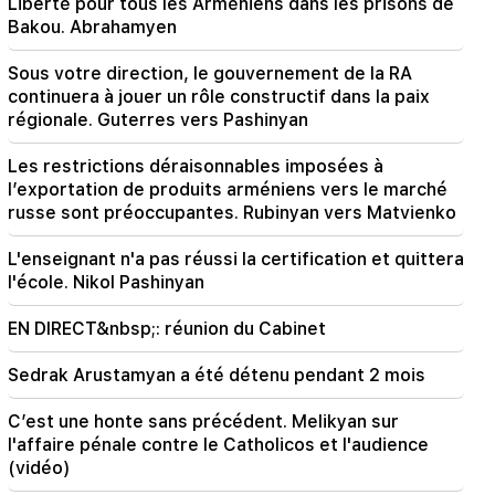
Liberté pour tous les Arméniens dans les prisons de
18:21
Bakou. Abrahamyen
Les restrictions déraisonnables imposées à
l’exportation de produits arméniens vers le
marché russe sont préoccupantes. Rubinyan
Sous votre direction, le gouvernement de la RA
vers Matvienko
continuera à jouer un rôle constructif dans la paix
régionale. Guterres vers Pashinyan
18:11
Un incident tragique à la décharge de
Les restrictions déraisonnables imposées à
Nubarashen
l’exportation de produits arméniens vers le marché
russe sont préoccupantes. Rubinyan vers Matvienko
18:01
Alla Pugacheva envisage de revenir sur scène
L'enseignant n'a pas réussi la certification et quittera
en raison de problèmes financiers
l'école. Nikol Pashinyan
17:52
EN DIRECT&nbsp;: réunion du Cabinet
L'Iran et Oman ont convenu de reprendre la
navigation dans le détroit d'Ormuz. Al-Arabiya
Sedrak Arustamyan a été détenu pendant 2 mois
17:17
C’est une honte sans précédent. Melikyan sur
Zelensky espère que l'Ukraine développera son
l'affaire pénale contre le Catholicos et l'audience
propre système de missiles balistiques d'ici
(vidéo)
2027