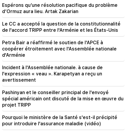
Espérons qu’une résolution pacifique du problème
17:12
d’Ormuz aura lieu. Artak Zakarian
Kobakhidzé. Les portes de la Géorgie sont
ouvertes à tous les touristes, y compris ceux de
Le CC a accepté la question de la constitutionnalité
Russie
de l'accord TRIPP entre l'Arménie et les États-Unis
14:25
Petra Bair a réaffirmé le soutien de l'APCE à
Trump a déjà choisi Vance comme successeur
coopérer étroitement avec l'Assemblée nationale
d'Arménie
09:50
L'enseignant n'a pas réussi la certification et
Incident à l'Assemblée nationale. à cause de
quittera l'école. Nikol Pashinyan
l'expression « veau ». Karapetyan a reçu un
avertissement
09:16
C'est la première réunion du gouvernement
Pashinyan et le conseiller principal de l'envoyé
nouvellement formé, nous devons faire
spécial américain ont discuté de la mise en œuvre du
quelques révisions. Nikol Pashinyan
projet TRIPP
Pourquoi le ministère de la Santé s'est-il précipité
pour introduire l'assurance maladie (vidéo)