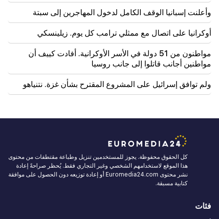
وأعلنت إسبانيا الوقف الكامل لدخول المهاجرين إلى سبتة
أوكرانيا على اتصال مع ممثلي ترامب كل يوم. زيلينسكي
مواطنون من 51 دولة في الأسر الأوكرانية. أفادت كييف أن
مواطنين أجانب قاتلوا إلى جانب روسيا
ولم توافق إسرائيل على المشروع المقترح بشأن غزة. نتنياهو
كل الحقوق محفوظة. يجوز للمستخدمين تنزيل وطباعة مقتطفات من محتوى
هذا الموقع لاستخدامهم الشخصي وغير التجاري فقط. يُحظر صراحةً إعادة
نشر محتوى Euromedia24.com أو إعادة توزيعه دون الحصول على موافقة
كتابية مسبقة.
فئات