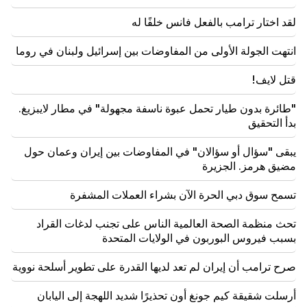
الحكومة لا تفعل شيئا للبلاد (فيديو)
لقد اختار ترامب بالفعل فانس خلفًا له
20:05
اتهام جديد ضد جاجيك تساروكيان. ترامب يختار خليفته
انتهت الجولة الأولى من المفاوضات بين إسرائيل ولبنان في روما
(فيديو)
قتل لايف!
19:37
مهم
الحرية لجميع الأرمن في سجون باكو. ابراهاميان
"طائرة بدون طيار تحمل عبوة ناسفة مجهولة" في مطار لايبزيغ.
بدأ التحقيق
19:28
مهم
وتحت قيادتكم، ستواصل حكومة جمهورية أرمينيا لعب دور
يبقى "سؤال أو سؤالان" في المفاوضات بين إيران وعمان حول
بناء في السلام الإقليمي. غوتيريس إلى باشينيان
مضيق هرمز. الجزيرة
18:35
تسمح سوق دبي الحرة الآن بشراء العملات المشفرة
روسيا مستعدة لمواصلة إدارة امتيازات السكك الحديدية
الأرمينية. أوفرتشوك
تحث منظمة الصحة العالمية الناس على تجنب لدغات القراد
بسبب فيروس البوربون في الولايات المتحدة
صرح ترامب أن إيران لم تعد لديها القدرة على تطوير أسلحة نووية
أرسلت شقيقة كيم جونغ أون تحذيرًا شديد اللهجة إلى اليابان