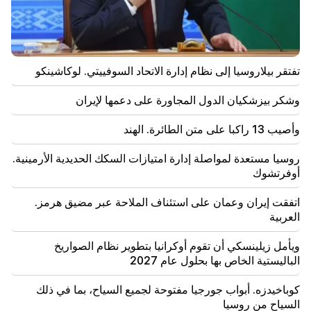
22:15
إن استدعاء Garegin B. Vepahar إلى المحكمة أمر غير
مقبول ومستهجن. آرام آي
تفتقر بيلاروسيا إلى نظام إدارة الاتحاد السوفييتي. لوكاشينكو
22:09
اندلع حريق كبير في مكب للنفايات بالقرب من منطقة
سيليكيان في يريفان
وشكر بيزشكيان الدول المجاورة على دعمها لإيران
21:48
وأصيب 13 راكبا على متن الطائرة. الهند
كانت هناك تغييرات في خطوط الحافلات في يريفان
روسيا مستعدة لمواصلة إدارة امتيازات السكك الحديدية الأرمينية.
أوفرتشوك
21:30
حياة يريفان على المذبح. فاردانيان يتحدث عن جودة الهواء
في يريفان (فيديو)
اتفقت إيران وعمان على استئناف الملاحة عبر مضيق هرمز.
العربية
21:16
إنهم يحاولون إسكاتي بهذه الطريقة، لأنهم لا ينجحون في ذلك
ويأمل زيلينسكي أن تقوم أوكرانيا بتطوير نظام الصواريخ
في مجلس الأمة. إدغار غازاريان
الباليستية الخاص بها بحلول عام 2027
20:30
كوباخيدزه. أبواب جورجيا مفتوحة لجميع السياح، بما في ذلك
كوتشاريان، وسركسيان، و"إينادو" لتير بيتروسيان. هذه
السياح من روسيا