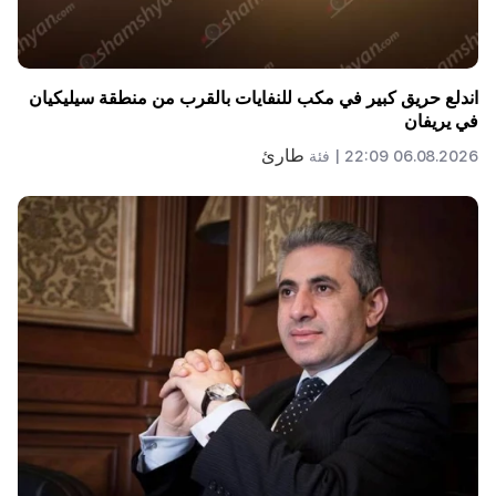
اندلع حريق كبير في مكب للنفايات بالقرب من منطقة سيليكيان
في يريفان
طارئ
06.08.2026 22:09 |
فئة