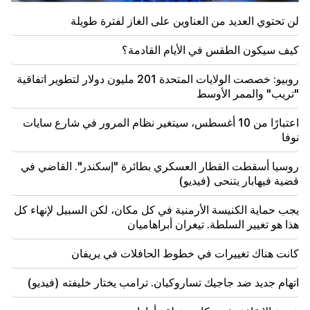
إجلاء السكان
لن تحتوي العديد من العناوين على الغاز لفترة طويلة
19:34
مهم
كيف سيكون الطقس في الأيام القادمة؟
إدارة حقوق الإنسان تعتبر تقرير اللجنة الدستورية بشأن
أرغام أبراهاميان غير مقبول
روبيو: خصصت الولايات المتحدة 201 مليون دولار لتطوير اتفاقية
"تريب" والممر الأوسط
19:06
مطلوب كجزء من الإجراءات الجنائية
اعتبارًا من 10 أغسطس، سيتغير نظام المرور في شارع سايات
نوفا
18:44
روبيو: خصصت الولايات المتحدة 201 مليون دولار لتطوير
روسيا أسقطت القطار العسكري بطائرة "إسكندر". القاضي في
اتفاقية "تريب" والممر الأوسط
قضية فيهابار يتنحى (فيديو)
18:34
يجب حماية الكنيسة الأرمنية في كل مكان، لكن السبيل لإنهاء كل
وأنا على استعداد للعمل من أجل تطوير العلاقات الثنائية.
هذا هو تغيير السلطة. تيغران أبراهاميان
وزير الخارجية الصيني ميرزويان
كانت هناك تغييرات في خطوط الحافلات في يريفان
18:00
يجب أن أثبت أنني جدير في الملعب. مخيتاريان يتحدث عن
اتهام جديد ضد جاجيك تساروكيان. ترامب يختار خليفته (فيديو)
مستقبله في الإنتر.