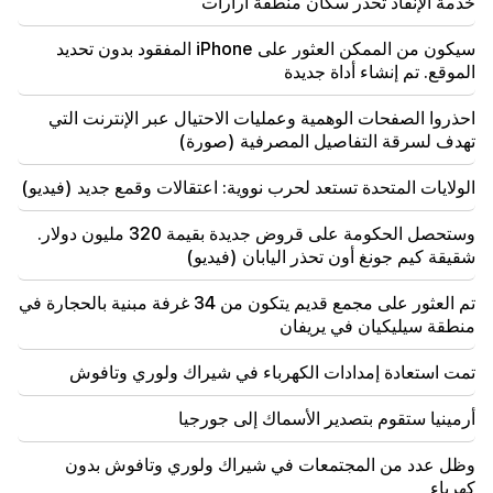
خدمة الإنقاذ تحذر سكان منطقة أرارات
17:42
باشينيان: اتفاقية حقوق الملكية الفكرية ستغير مكانة أرمينيا
سيكون من الممكن العثور على iPhone المفقود بدون تحديد
في خريطة الاستثمار العالمية
الموقع. تم إنشاء أداة جديدة
17:34
احذروا الصفحات الوهمية وعمليات الاحتيال عبر الإنترنت التي
تستعد بريطانيا العظمى لموجة حر جديدة. ستصل درجة
تهدف لسرقة التفاصيل المصرفية (صورة)
الحرارة إلى 36 درجة مئوية
الولايات المتحدة تستعد لحرب نووية: اعتقالات وقمع جديد (فيديو)
17:00
مهم
سوف يبتعد الغرب عن أرمينيا. وحذر ميدفيديف يريفان
وستحصل الحكومة على قروض جديدة بقيمة 320 مليون دولار.
شقيقة كيم جونغ أون تحذر اليابان (فيديو)
16:22
انفجرت الطائرة بدون طيار في بلغاريا بالقرب من خط
تم العثور على مجمع قديم يتكون من 34 غرفة مبنية بالحجارة في
أنابيب الغاز الذي يربط تركيا وأوكرانيا
منطقة سيليكيان في يريفان
تمت استعادة إمدادات الكهرباء في شيراك ولوري وتافوش
أرمينيا ستقوم بتصدير الأسماك إلى جورجيا
وظل عدد من المجتمعات في شيراك ولوري وتافوش بدون
كهرباء