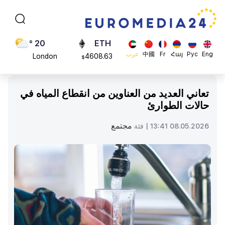
Moscow
113082
$
45 °
ADA
Dubai
0.868816
$
20 °
ETH
Eng
Рус
Հայ
Fr
中國
عرب
London
4608.63
$
26 °
SOL
Beijing
213.76
$
تعاني العديد من العناوين من انقطاع المياه في
23 °
حالات الطوارئ
Brussels
16 °
مجتمع
08.05.2026 13:41 |
فئة
Rome
23 °
Madrid