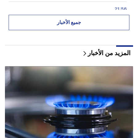
21:56
"أراد المجرم قطعة دونات من المستشفى." جور هاكوبيان
يصنع الكعك لابنه بيديه (فيديو)
جميع الأخبار
21:19
تاس: قد يزور المبعوثون الأمريكيون الخاصون كييف
وموسكو خلال الأيام العشرة المقبلة
المزيد من الأخبار
20:57
سيتم تغريم المؤثرين بمبلغ 5000 دولار بسبب الإعلانات
السياسية
20:38
من أنت لتنادي الكاثوليكوس باسم البركة؟ أمليان (فيديو)
20:20
سوف يتدفق المال مثل النهر. ستصبح علامات الأبراج الثلاثة
هذه غنية في أواخر أغسطس
19:36
حريق كبير في أحد المباني الشاهقة في سايات نوفا. وتم