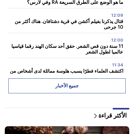
ما هو الوضع على الطرق السريعة RA وفي لارس؟
12:09
قتال يذكرنا بفيلم أكشن في قرية دشتافان. هناك أكثر من
10 جرحى
12:00
11 سنة دون قص الشعر. حقق أحد سكان الهند رقما قياسيا
عالميا لطول الشعر
11:34
اكتشف العلماء فطرًا يسبب هلوسة مماثلة لدى أشخاص من
بلدان مختلفة
جميع الأخبار
11:00
وليس بدلا من المعلم. تم الكشف عن الدور المثالي
للروبوتات في المدرسة
الأكثر قراءة
10:34
اكتشف العلماء إحدى السمات الرئيسية للغة البشرية في
الطيور المغردة