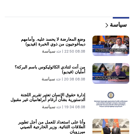
"أراد المجرم قطعة دونات من المستشفى." جور هاكوبيان
يصنع الكعك لابنه بيديه (فيديو)
21:19
سياسة
تاس: قد يزور المبعوثون الأمريكيون الخاصون كييف
وموسكو خلال الأيام العشرة المقبلة
وضع المعارضة لا يحسد عليه. وأمامهم
ديماغوجيون من ذوي الخبرة (فيديو)
20:57
سياسة
08.08 22:50 |
فئة
سيتم تغريم المؤثرين بمبلغ 5000 دولار بسبب الإعلانات
السياسية
من أنت لتنادي الكاثوليكوس باسم البركة؟
أمليان (فيديو)
20:38
من أنت لتنادي الكاثوليكوس باسم البركة؟ أمليان (فيديو)
سياسة
08.08 20:38 |
فئة
20:20
إدارة حقوق الإنسان تعتبر تقرير اللجنة
سوف يتدفق المال مثل النهر. ستصبح علامات الأبراج الثلاثة
الدستورية بشأن أرغام أبراهاميان غير مقبول
هذه غنية في أواخر أغسطس
سياسة
08.08 19:34 |
فئة
19:36
حريق كبير في أحد المباني الشاهقة في سايات نوفا. وتم
وأنا على استعداد للعمل من أجل تطوير
العلاقات الثنائية. وزير الخارجية الصيني
إجلاء السكان
ميرزويان