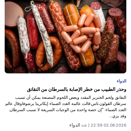
10:00
أندر مشهد: طائرة بدون طيار تصور ولادة حوت العنبر قبالة
سواحل أستراليا (فيديو)
01:49
تم اعتقال أرغم أبراهاميان لمدة شهرين
00:17
لن تحتوي العديد من العناوين على الغاز لفترة طويلة
تذوق
23:50
رونالدو وجورجينا سيشرعان علاقتهما. تاريخ وتفاصيل الزفاف
كيف سيكون الطقس في الأيام القادمة؟
معروفة
قرر النجم البرتغالي كريستيانو رونالدو، مهاجم منتخب البرتغال والنصر
23:01
السعودي، وخطيبته عارضة الأزياء جورجينا رودريغيز، تقنين علاقتهما
حادث مأساوي في يريفان
أخيراً.وبحسب ما أوردته صحيفة ديلي ميل البريطانية المرموقة، فإن حفل
زف...
22:50
وضع المعارضة لا يحسد عليه. وأمامهم ديماغوجيون من ذوي
تذوق
02.08.2026 22:07 |
فئة
الخبرة (فيديو)
21:56