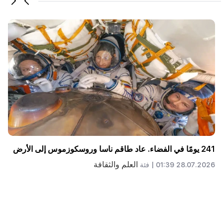
كيف ولماذا تم تسليم أغدام إلى أذربيجان في عام 2020، اسأل
نيكول باشينيان. آرثر خاتشاتريان
سياسة
23.07.2026 21:55 |
فئة