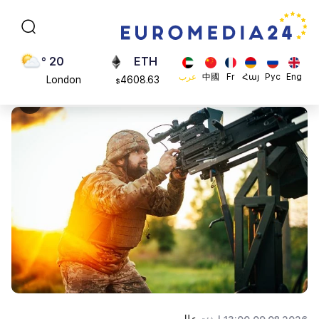
Moscow
113082
$
45 °
ADA
Dubai
0.868816
$
20 °
ETH
Eng
Рус
Հայ
Fr
中國
عرب
London
4608.63
$
26 °
SOL
Beijing
213.76
$
23 °
Brussels
16 °
Rome
23 °
Madrid