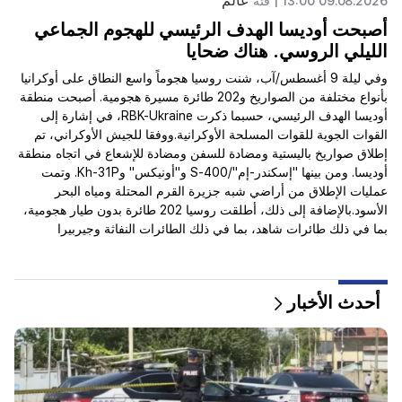
عالم
09.08.2026 13:00 |
فئة
49 |
أصبحت أوديسا الهدف الرئيسي للهجوم الجماعي
تم
الليلي الروسي. هناك ضحايا
ماك
وفي ليلة 9 أغسطس/آب، شنت روسيا هجوماً واسع النطاق على أوكرانيا
الت
بأنواع مختلفة من الصواريخ و202 طائرة مسيرة هجومية. أصبحت منطقة
على
أوديسا الهدف الرئيسي، حسبما ذكرت RBK-Ukraine، في إشارة إلى
أنه
القوات الجوية للقوات المسلحة الأوكرانية.ووفقا للجيش الأوكراني، تم
إطلاق صواريخ باليستية ومضادة للسفن ومضادة للإشعاع في اتجاه منطقة
أوديسا. ومن بينها "إسكندر-إم"/S-400 و"أونيكس" وKh-31P. وتمت
عمليات الإطلاق من أراضي شبه جزيرة القرم المحتلة ومياه البحر
الأسود.بالإضافة إلى ذلك، أطلقت روسيا 202 طائرة بدون طيار هجومية،
بما في ذلك طائرات شاهد، بما في ذلك الطائرات النفاثة وجيربيرا
وطائرات محاكاة محاكاة ساخرة، على أوكرانيا. كما تم استخدام ذخائر
باندرول الضالة.اعتبارًا...
أحدث الأخبار