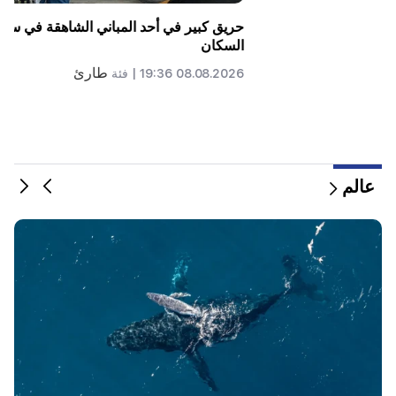
اندلع حريق كبير في مكب للنفايات بالقرب من منطقة
سيليكيان في يريفان
طارئ
06.08.2026 22:09 |
فئة
عالم