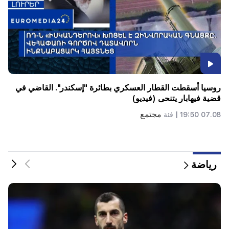
هدية باهظة الثمن من أناهيت كيراكوسيان وزوجها السابق في
حفل زفاف ابنتها (فيديو)
تذوق
07.08 00:24 |
فئة
رياضة