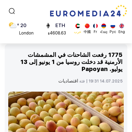
Moscow
113082
$
45 °
ADA
Dubai
0.868816
$
20 °
ETH
Eng
Рус
Հայ
Fr
中國
عرب
London
4608.63
$
26 °
SOL
Beijing
213.76
$
1775 رفعت الشاحنات في المشمشات
23 °
الأرمنية قد دخلت روسيا من 1 يونيو إلى 13
Brussels
يوليو. Papoyan
16 °
Rome
اقتصاديات
14.07.2025 19:31 |
فئة
23 °
Madrid