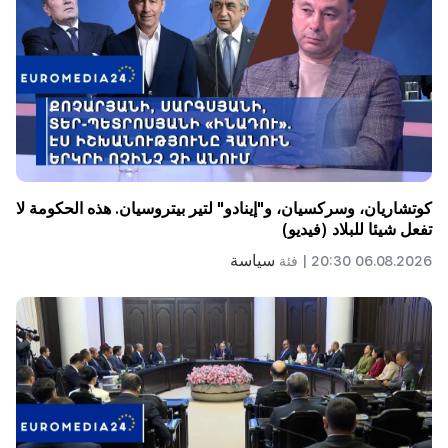
كوتشاريان، وسركسيان، و"إينادو" لتير بيتروسيان. هذه الحكومة لا
تفعل شيئا للبلاد (فيديو)
سياسة
06.08.2026 20:30 |
فئة