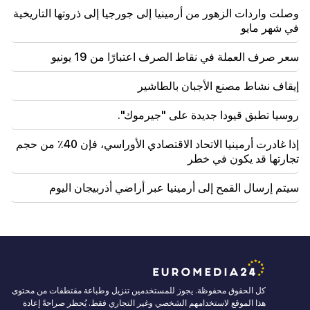
وصلت واردات الزهور من أرمينيا إلى جورجيا إلى ذروتها التاريخية
17:00
مهم
سوف يبتعد الغرب عن أرمينيا. وحذر ميدفيديف يريفان
في شهر مايو
سعر صرف العملة في نقاط الصرف اعتبارًا من 19 يونيو
16:22
انفجرت الطائرة بدون طيار في بلغاريا بالقرب من خط
أنابيب الغاز الذي يربط تركيا وأوكرانيا
إيقاف نشاط مصنع الأجبان بالطاشير
روسيا تطبق قيودا جديدة على "جيرموك".
إذا غادرت أرمينيا الاتحاد الاقتصادي الأوراسي، فإن 40٪ من حجم
تجارتها قد يكون في خطر
سيتم إرسال القمح إلى أرمينيا عبر أراضي أذربيجان اليوم
كل الحقوق محفوظة. يجوز للمستخدمين تنزيل وطباعة مقتطفات من محتوى
هذا الموقع لاستخدامهم الشخصي وغير التجاري فقط. يُحظر صراحةً إعادة