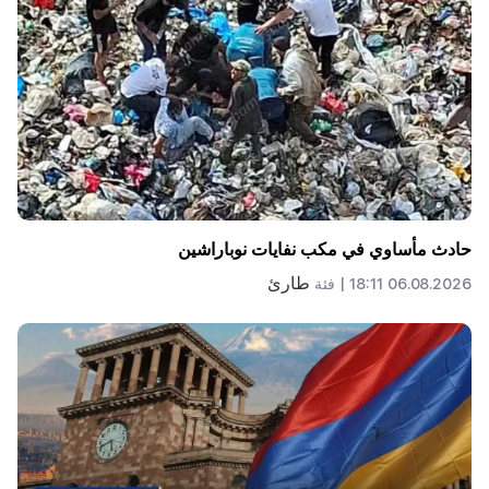
حادث مأساوي في مكب نفايات نوباراشين
طارئ
06.08.2026 18:11 |
فئة