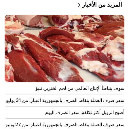
المزيد من الأخبار
20:57
سيتم تغريم المؤثرين بمبلغ 5000 دولار بسبب الإعلانات
السياسية
20:38
من أنت لتنادي الكاثوليكوس باسم البركة؟ أمليان (فيديو)
20:20
سوف يتدفق المال مثل النهر. ستصبح علامات الأبراج الثلاثة
هذه غنية في أواخر أغسطس
19:36
حريق كبير في أحد المباني الشاهقة في سايات نوفا. وتم
سوف يتباطأ الإنتاج العالمي من لحم الخنزير. تنبؤ
إجلاء السكان
سعر صرف العملة بنقاط الصرف بالجمهورية اعتبارا من 31 يوليو
19:34
مهم
إدارة حقوق الإنسان تعتبر تقرير اللجنة الدستورية بشأن
أصبح الروبل أكثر تكلفة. سعر الصرف اليوم
أرغام أبراهاميان غير مقبول
سعر صرف العملة بنقاط الصرف بالجمهورية اعتبارا من 27 يوليو
19:06