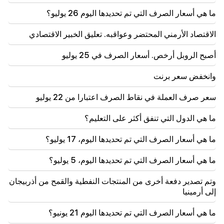
مطلوب كجزء من الإجراءات الجنائية
ما هي أسعار الصرف التي تم تحديدها اليوم 26 يوليو؟
18:44
الاقتصاد الأرمني المحتضر وعواقبه. تعليق الخبير الاقتصادي
روبيو: خصصت الولايات المتحدة 201 مليون دولار لتطوير
اتفاقية "تريب" والممر الأوسط
أصبح الروبل أرخص. أسعار الصرف في 25 يوليو
18:34
وانخفض سعر برنت
وأنا على استعداد للعمل من أجل تطوير العلاقات الثنائية.
وزير الخارجية الصيني ميرزويان
سعر صرف العملة في نقاط الصرف اعتبارا من 22 يوليو
18:00
ما هي الدول التي تنفق أكثر على التعليم؟
يجب أن أثبت أنني جدير في الملعب. مخيتاريان يتحدث عن
مستقبله في الإنتر.
ما هي أسعار الصرف التي تم تحديدها اليوم، 17 يوليو؟
17:42
ما هي أسعار الصرف التي تم تحديدها اليوم، 5 يوليو؟
باشينيان: اتفاقية حقوق الملكية الفكرية ستغير مكانة أرمينيا
في خريطة الاستثمار العالمية
وتم تصدير دفعة أخرى من المنتجات النفطية والقمح من أذربيجان
إلى أرمينيا
17:34
تستعد بريطانيا العظمى لموجة حر جديدة. ستصل درجة
الحرارة إلى 36 درجة مئوية
ما هي أسعار الصرف التي تم تحديدها اليوم 21 يونيو؟