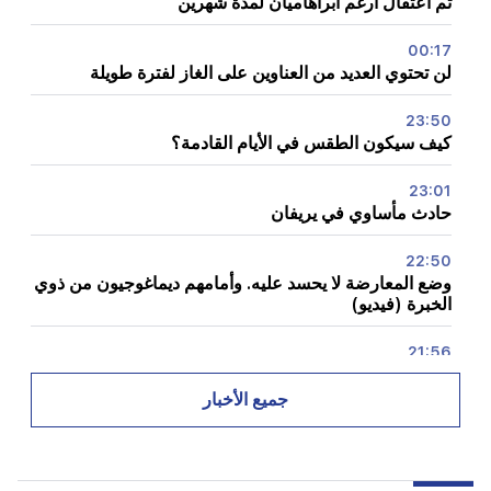
تم اعتقال أرغم أبراهاميان لمدة شهرين
00:17
لن تحتوي العديد من العناوين على الغاز لفترة طويلة
23:50
كيف سيكون الطقس في الأيام القادمة؟
23:01
حادث مأساوي في يريفان
22:50
وضع المعارضة لا يحسد عليه. وأمامهم ديماغوجيون من ذوي
الخبرة (فيديو)
21:56
"أراد المجرم قطعة دونات من المستشفى." جور هاكوبيان
يصنع الكعك لابنه بيديه (فيديو)
جميع الأخبار
21:19
تاس: قد يزور المبعوثون الأمريكيون الخاصون كييف
وموسكو خلال الأيام العشرة المقبلة