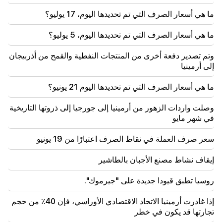
15:34
ما هي أسعار الصرف التي تم تحديدها اليوم، 17 يوليو؟
المشكلة الرئيسية لأرمينيا ليست نيكولية فقط. مع
شارمازان
ما هي أسعار الصرف التي تم تحديدها اليوم، 5 يوليو؟
15:00
وتم تصدير دفعة أخرى من المنتجات النفطية والقمح من أذربيجان
حالة الطوارئ في سيفان. تفاصيل:
إلى أرمينيا
14:34
ما هي أسعار الصرف التي تم تحديدها اليوم 21 يونيو؟
يمكن لتركيا نقل الصواريخ الباليستية الأمريكية إلى أوكرانيا.
الكميات معروفة
وصلت واردات الزهور من أرمينيا إلى جورجيا إلى ذروتها التاريخية
في شهر مايو
14:00
علم التنجيم التارو. لمن تعد البطاقات بالنجاح والتغيير
سعر صرف العملة في نقاط الصرف اعتبارًا من 19 يونيو
والفرص الجديدة
إيقاف نشاط مصنع الأجبان بالطاشير
13:34
اجمع الماء. لن يكون هناك ماء لفترة طويلة
روسيا تطبق قيودا جديدة على "جيرموك".
إذا غادرت أرمينيا الاتحاد الاقتصادي الأوراسي، فإن 40٪ من حجم
تجارتها قد يكون في خطر