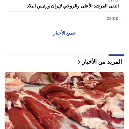
التقى المرشد الأعلى والروحي لإيران ورئيس البلاد
22:00
أراغشي. ولا تتفاوض إيران حالياً مع الولايات المتحدة، لكنها
تتلقى رسائل عبر وسطاء
جميع الأخبار
20:34
الناتو في أسوأ أزمة في تاريخه. وزارة الخارجية في الاتحاد
الروسي
المزيد من الأخبار
20:00
إعصار "دلفين" يضرب الصين
19:34
هاجم الحوثيون ميناء المها اليمني. وسائل إعلام: مقتل سبعة
أشخاص على الأقل
19:00
ومن أجل الانتقام، قاموا بتسليح أنفسهم ونصبوا كمينًا للمتجر
التابع للأخوة. تم منع الأعمال الانتقامية في اتشميادزين