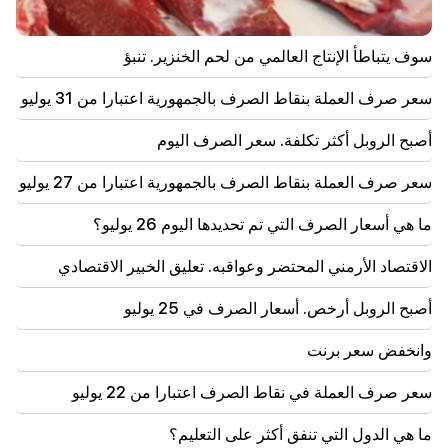
18:34
تريد أرمينيا رفع علاقاتها مع سنغافورة إلى مستوى نوعي
جديد
سوف يتباطأ الإنتاج العالمي من لحم الخنزير. تنبؤ
18:00
سعر صرف العملة بنقاط الصرف بالجمهورية اعتبارا من 31 يوليو
سنقول وداعًا لدرجات الحرارة التي تزيد عن +35 درجة
مئوية لفترة طويلة. عزيزيان
أصبح الروبل أكثر تكلفة. سعر الصرف اليوم
17:34
سعر صرف العملة بنقاط الصرف بالجمهورية اعتبارا من 27 يوليو
سوف يتغير الطقس في أرمينيا بشكل كبير
ما هي أسعار الصرف التي تم تحديدها اليوم 26 يوليو؟
17:00
رفعت الكنيسة الرسولية الأرمنية المقدسة دعوى قضائية
الاقتصاد الأرمني المحتضر وعواقبه. تعليق الخبير الاقتصادي
ضد لجنة إيرادات الدولة
أصبح الروبل أرخص. أسعار الصرف في 25 يوليو
16:34
تفاصيل جديدة من القتال في دشتافان. هناك اعتقالات
وانخفض سعر برنت
16:00
سعر صرف العملة في نقاط الصرف اعتبارا من 22 يوليو
غدًا لن يكون هناك ضوء لفترة طويلة في عدد من العناوين
في يريفان والمرزيس
ما هي الدول التي تنفق أكثر على التعليم؟