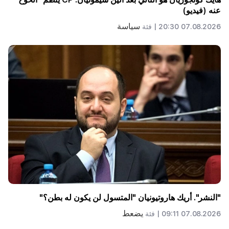
عنه (فيديو)
سياسة
07.08.2026 20:30 |
فئة
"النشر". أريك هاروتيونيان "المتسول لن يكون له بطن؟"
يضعط
07.08.2026 09:11 |
فئة