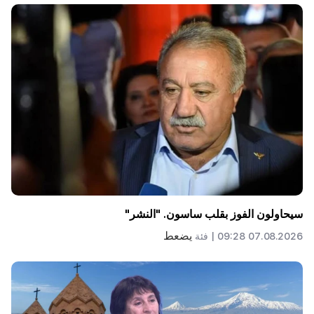
سيحاولون الفوز بقلب ساسون. "النشر"
يضعط
07.08.2026 09:28 |
فئة