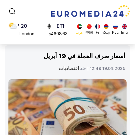
Moscow
113082
$
45 °
ADA
Dubai
0.868816
$
20 °
ETH
Eng
Рус
Հայ
Fr
中國
عرب
London
4608.63
$
26 °
SOL
Beijing
213.76
$
أسعار صرف العملة في 19 أبريل
23 °
Brussels
اقتصاديات
19.04.2025 12:49 |
فئة
16 °
Rome
23 °
Madrid