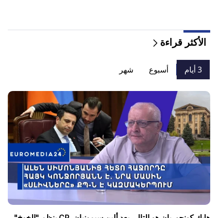
الأكثر قراءة
3 أيام
أسبوع
شهر
هايك كونجوريان هو التالي بعد ألين سيمونيان. CP ينظم "الخوخ"