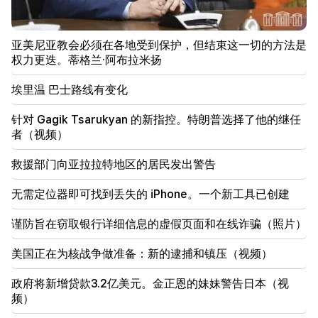
21:30
埃里温的生命已登上神坛。 Vardanyan 谈埃里温的空
亚美尼亚教会必须在各地受到保护，但结束这一切的方法是
气质量（视频）
权力更迭。蒂格兰·阿布拉米扬
21:16
埃里温 巴士路线有变化
他们试图以这种方式让我保持沉默，因为他们在国民议
会中没有成功。埃德加·加扎里安
针对 Gagik Tsarukyan 的新指控。特朗普选择了他的继任
者（视频）
20:30
Kocharyan、Sargsyan、Ter-Petrosyan 的
救援部门向亚拉拉特地区的居民发出警告
“innadu”。这个政府没有为国家做任何事（视频）
无需定位器即可找到丢失的 iPhone。一个新工具已创建
20:05
针对 Gagik Tsarukyan 的新指控。特朗普选择了他的
谨防旨在窃取银行详细信息的虚假页面和在线诈骗（照片）
继任者（视频）
美国正在为核战争做准备：新的逮捕和镇压（视频）
19:37
重要的
巴库监狱中的所有亚美尼亚人都享有自由。亚伯拉罕米
扬
政府将新增贷款3.2亿美元。金正恩的妹妹警告日本（视
频）
19:28
重要的