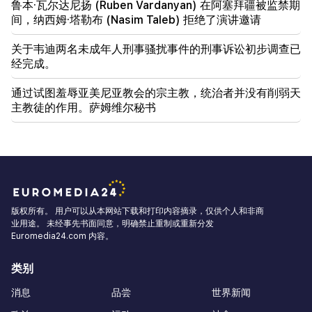
鲁本·瓦尔达尼扬 (Ruben Vardanyan) 在阿塞拜疆被监禁期
间，纳西姆·塔勒布 (Nasim Taleb) 拒绝了演讲邀请
关于韦迪两名未成年人刑事骚扰事件的刑事诉讼初步调查已
经完成。
通过试图羞辱亚美尼亚教会的宗主教，统治者并没有削弱天
主教徒的作用。萨姆维尔秘书
版权所有。 用户可以从本网站下载和打印内容摘录，仅供个人和非商
业用途。 未经事先书面同意，明确禁止重制或重新分发
Euromedia24.com 内容。
类别
消息
品尝
世界新闻