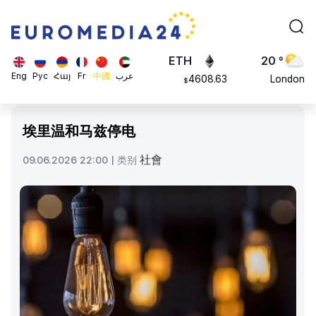
113082
Moscow
$
ADA
45 °
0.868816
Dubai
$
ETH
20 °
Eng
Рус
Հայ
Fr
中國
عرب
4608.63
London
$
SOL
26 °
213.76
Beijing
$
埃里温和马兹停电
23 °
Brussels
社會
09.06.2026 22:00 |
类别
16 °
Rome
23 °
Madrid