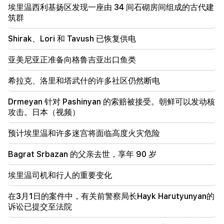
埃里温西利基扬区发现一座由 34 间石砌房间组成的古代建
在你的领导下，拉阿政府将继续为地区和平发挥建设性
作用。古特雷斯飞往帕希尼扬
筑群
Shirak、Lori 和 Tavush 已恢复供电
18:35
俄罗斯准备继续对亚美尼亚铁路进行特许经营。奥弗丘
克
亚美尼亚正准备向格鲁吉亚出口鱼类
希拉克、洛里和塔武什的许多社区仍然断电
18:21
亚美尼亚产品向俄罗斯市场出口的不合理限制令人担
忧。鲁宾扬 到 马特维延科
Drmeyan 针对 Pashinyan 的索赔被接受。朝鲜可以发动核
攻击。日本（视频）
18:11
努巴拉申垃圾填埋场发生的悲惨事件
预计埃里温和许多迷宫将面临高度火灾危险
Bagrat Srbazan 的父亲去世，享年 90 岁
埃里温司机和行人的重要变化
在3月1日的案件中，有关前警察局长Hayk Harutyunyan的
诉讼已提交至法院