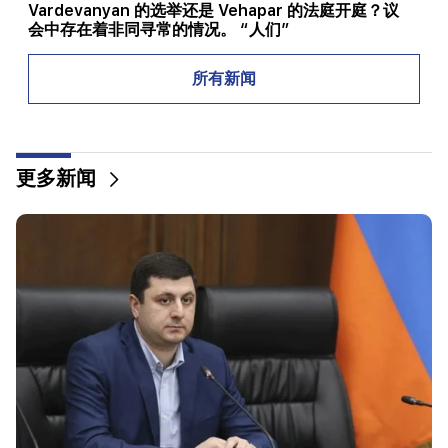
Vardevanyan 的选举还是 Vehapar 的法庭开庭？议
会中存在着非同寻常的情况。 “人们”
08:00
所有新闻
国民议会中的职位如何重新分配。 “人们”
00:24
Anahit Kirakosyan 和她的前夫为女儿的婚礼准备的
更多新闻
昂贵礼物（视频）
23:58
佩泽什基安感谢邻国对伊朗的支持
22:58
机上13名乘客受伤。印度
22:09
埃里温西利基扬区附近的一个垃圾填埋场发生大火
21:48
埃里温 巴士路线有变化