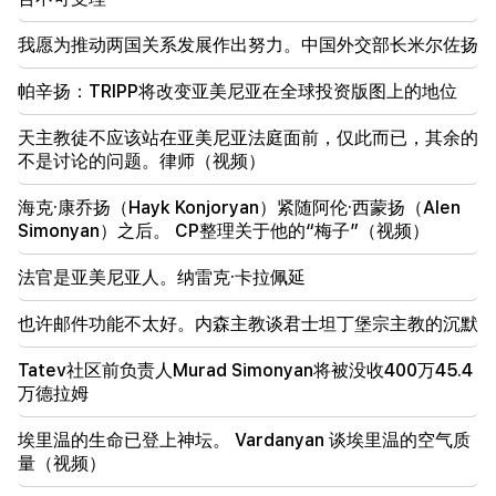
卢比奥：美国拨款2.01亿美元用于TRIPP和中间走廊的
发展
我愿为推动两国关系发展作出努力。中国外交部长米尔佐扬
18:34
帕辛扬：TRIPP将改变亚美尼亚在全球投资版图上的地位
我愿为推动两国关系发展作出努力。中国外交部长米尔
佐扬
天主教徒不应该站在亚美尼亚法庭面前，仅此而已，其余的
不是讨论的问题。律师（视频）
18:00
我必须在球场上证明我是有价值的。姆希塔良谈到了他
海克·康乔扬（Hayk Konjoryan）紧随阿伦·西蒙扬（Alen
在国际米兰的未来。
Simonyan）之后。 CP整理关于他的“梅子”（视频）
17:42
法官是亚美尼亚人。纳雷克·卡拉佩延
帕辛扬：TRIPP将改变亚美尼亚在全球投资版图上的地
位
也许邮件功能不太好。内森主教谈君士坦丁堡宗主教的沉默
17:34
Tatev社区前负责人Murad Simonyan将被没收400万45.4
英国正在为新一轮热浪做准备。气温将达到36°C
万德拉姆
17:00
重要的
埃里温的生命已登上神坛。 Vardanyan 谈埃里温的空气质
西方将远离亚美尼亚。梅德韦杰夫警告埃里温
量（视频）
16:22