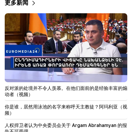
更多新闻
20:57
影响者因政治广告将被罚款 5,000 美元
20:38
你是谁，居然用泳池的名字来称呼天主教徒？阿玛利亚
（视频）
20:20
钱会像河流一样流动。这三个生肖八月下旬发财
19:36
Sayat Nova 的一栋高层建筑发生大火。居民已被疏散
19:34
重要的
反对派的处境并不令人羡慕。在他们面前的是经验丰富的煽
人权捍卫者认为中央委员会关于 Argam Abrahamyan
动者（视频）
的报告不可受理
你是谁，居然用泳池的名字来称呼天主教徒？阿玛利亚（视
19:06
频）
通缉作为启动刑事诉讼的一部分
人权捍卫者认为中央委员会关于 Argam Abrahamyan 的报
18:44
告不可受理