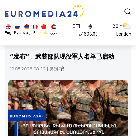
113082
Moscow
$
ADA
45 °
0.868816
Dubai
$
ETH
20 °
Eng
Рус
Հայ
Fr
中國
عرب
4608.63
London
$
SOL
26 °
213.76
Beijing
$
“发布”。武装部队现役军人名单已启动
23 °
Brussels
按
19.05.2026 08:32 |
类别
16 °
Rome
23 °
Madrid