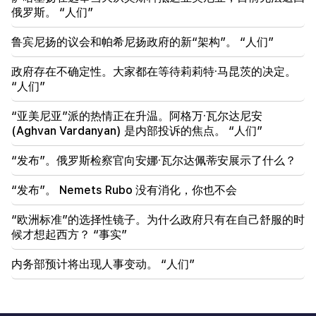
俄罗斯。 “人们”
忧。鲁宾扬 到 马特维延科
鲁宾尼扬的议会和帕希尼扬政府的新“架构”。 “人们”
18:11
努巴拉申垃圾填埋场发生的悲惨事件
政府存在不确定性。大家都在等待莉莉特·马昆茨的决定。
“人们”
“亚美尼亚”派的热情正在升温。阿格万·瓦尔达尼安
(Aghvan Vardanyan) 是内部投诉的焦点。 “人们”
“发布”。俄罗斯检察官向安娜·瓦尔达佩蒂安展示了什么？
“发布”。 Nemets Rubo 没有消化，你也不会
“欧洲标准”的选择性镜子。为什么政府只有在自己舒服的时
候才想起西方？ “事实”
内务部预计将出现人事变动。 “人们”