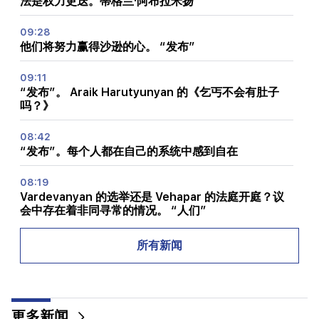
法是权力更迭。蒂格兰·阿布拉米扬
09:28
他们将努力赢得沙逊的心。 “发布”
09:11
“发布”。 Araik Harutyunyan 的《乞丐不会有肚子
吗？》
08:42
“发布”。每个人都在自己的系统中感到自在
08:19
Vardevanyan 的选举还是 Vehapar 的法庭开庭？议
会中存在着非同寻常的情况。 “人们”
08:00
所有新闻
国民议会中的职位如何重新分配。 “人们”
00:24
Anahit Kirakosyan 和她的前夫为女儿的婚礼准备的
更多新闻
昂贵礼物（视频）