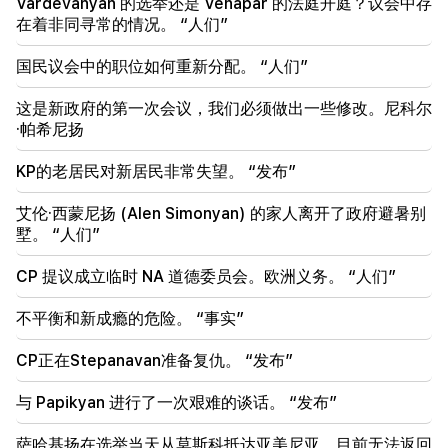
Vardevanyan 的选举还是 Vehapar 的法庭开庭？议会中存
20:30
在着非同寻常的情况。 “人们”
Kocharyan、Sargsyan、Ter-Petrosyan 的
“innadu”。这个政府没有为国家做任何事（视频）
国民议会中的职位如何重新分配。 “人们”
20:05
这是新政府的第一次会议，我们必须做出一些修改。尼科尔
针对 Gagik Tsarukyan 的新指控。特朗普选择了他的
·帕希尼扬
继任者（视频）
KP的老居民对新居民非常失望。 “发布”
19:37
重要的
巴库监狱中的所有亚美尼亚人都享有自由。亚伯拉罕米
艾伦·西蒙尼扬 (Alen Simonyan) 的家人离开了政府避暑别
扬
墅。 “人们”
19:28
重要的
CP 提议成立临时 NA 道德委员会。欧洲义务。 “人们”
在你的领导下，拉阿政府将继续为地区和平发挥建设性
作用。古特雷斯飞往帕希尼扬
不平衡和新成瘾的危险。 “事实”
18:35
CP正在Stepanavan准备复仇。 “发布”
俄罗斯准备继续对亚美尼亚铁路进行特许经营。奥弗丘
克
与 Papikyan 进行了一次艰难的谈话。 “发布”
18:21
萨哈基扬在选举当天从莫斯科抵达亚美尼亚，目前无法返回
亚美尼亚产品向俄罗斯市场出口的不合理限制令人担