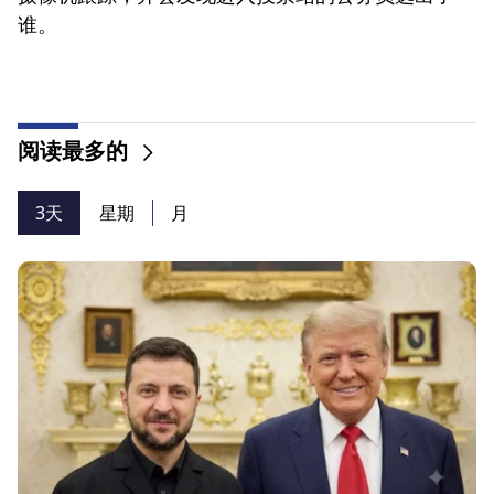
谁。
阅读最多的
3天
星期
月