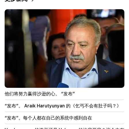
23:58
佩泽什基安感谢邻国对伊朗的支持
22:58
机上13名乘客受伤。印度
22:09
埃里温西利基扬区附近的一个垃圾填埋场发生大火
21:48
埃里温 巴士路线有变化
21:30
埃里温的生命已登上神坛。 Vardanyan 谈埃里温的空
他们将努力赢得沙逊的心。 “发布”
气质量（视频）
“发布”。 Araik Harutyunyan 的《乞丐不会有肚子吗？》
21:16
他们试图以这种方式让我保持沉默，因为他们在国民议
“发布”。每个人都在自己的系统中感到自在
会中没有成功。埃德加·加扎里安