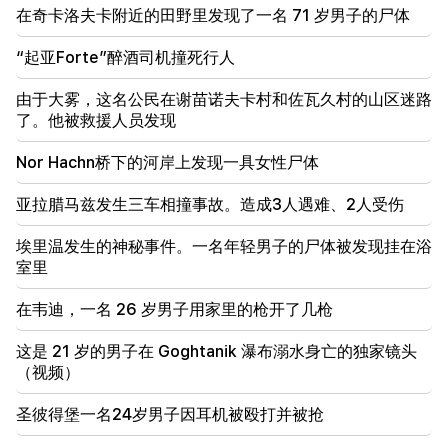
俄罗斯准备继续对亚美尼亚铁路进行特许经营。奥弗丘
在奇卡洛夫卡附近的田野里发现了一名 71 岁男子的尸体
克
“起亚Forte”醉酒司机撞死行人
18:21
亚美尼亚产品向俄罗斯市场出口的不合理限制令人担
由于大雾，这名公民在谢苗诺夫卡村和佐瓦久村的山区迷路
忧。鲁宾扬 到 马特维延科
了。他被救援人员发现
Nor Hachn桥下的河岸上发现一具女性尸体
亚拉腊马兹发生三车相撞事故。造成3人遇难、2人受伤
埃里温发生的神秘事件。一名年轻男子的尸体被发现挂在浴
室里
在韦迪，一名 26 岁男子用家里的枪开了几枪
这是 21 岁的男子在 Goghtanik 瀑布溺水身亡的独家镜头
（视频）
圣彼得堡一名24岁男子因耳机被殴打并被抢