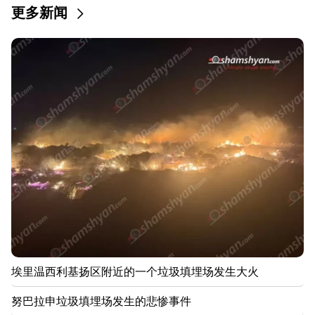
更多新闻
00:24
Anahit Kirakosyan 和她的前夫为女儿的婚礼准备的
昂贵礼物（视频）
23:58
佩泽什基安感谢邻国对伊朗的支持
22:58
机上13名乘客受伤。印度
22:09
埃里温西利基扬区附近的一个垃圾填埋场发生大火
21:48
埃里温 巴士路线有变化
21:30
埃里温西利基扬区附近的一个垃圾填埋场发生大火
埃里温的生命已登上神坛。 Vardanyan 谈埃里温的空
气质量（视频）
努巴拉申垃圾填埋场发生的悲惨事件