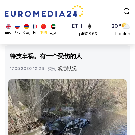
113082
Moscow
$
ADA
45 °
0.868816
Dubai
$
ETH
20 °
Eng
Рус
Հայ
Fr
中國
عرب
4608.63
London
$
SOL
26 °
213.76
Beijing
$
特技车祸。有一个受伤的人
23 °
Brussels
緊急狀況
17.05.2026 12:28 |
类别
16 °
Rome
23 °
Madrid