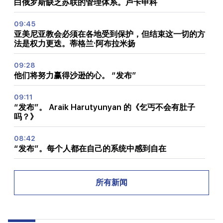
白俄罗斯缺乏苏联的管理体系。卢卡申科
09:45
亚美尼亚教会必须在各地受到保护，但结束这一切的方
法是权力更迭。蒂格兰·阿布拉米扬
09:28
他们将努力赢得沙逊的心。 “发布”
09:11
“发布”。 Araik Harutyunyan 的《乞丐不会有肚子
吗？》
08:42
“发布”。每个人都在自己的系统中感到自在
08:19
Vardevanyan 的选举还是 Vehapar 的法庭开庭？议
所有新闻
会中存在着非同寻常的情况。 “人们”
08:00
国民议会中的职位如何重新分配。 “人们”