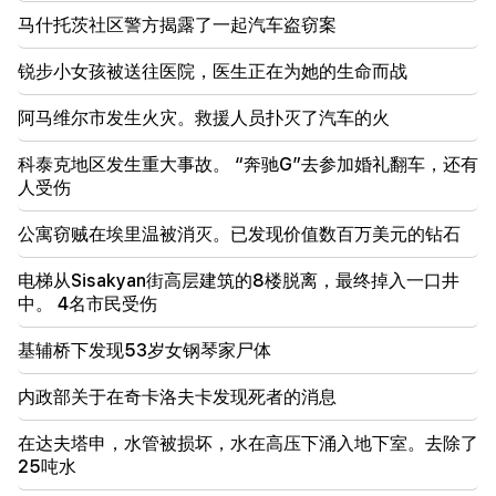
21:16
马什托茨社区警方揭露了一起汽车盗窃案
他们试图以这种方式让我保持沉默，因为他们在国民议
会中没有成功。埃德加·加扎里安
锐步小女孩被送往医院，医生正在为她的生命而战
20:30
阿马维尔市发生火灾。救援人员扑灭了汽车的火
Kocharyan、Sargsyan、Ter-Petrosyan 的
“innadu”。这个政府没有为国家做任何事（视频）
科泰克地区发生重大事故。 “奔驰G”去参加婚礼翻车，还有
人受伤
20:05
针对 Gagik Tsarukyan 的新指控。特朗普选择了他的
公寓窃贼在埃里温被消灭。已发现价值数百万美元的钻石
继任者（视频）
电梯从Sisakyan街高层建筑的8楼脱离，最终掉入一口井
19:37
重要的
中。 4名市民受伤
巴库监狱中的所有亚美尼亚人都享有自由。亚伯拉罕米
扬
基辅桥下发现53岁女钢琴家尸体
19:28
重要的
内政部关于在奇卡洛夫卡发现死者的消息
在你的领导下，拉阿政府将继续为地区和平发挥建设性
作用。古特雷斯飞往帕希尼扬
在达夫塔申，水管被损坏，水在高压下涌入地下室。去除了
25吨水
18:35