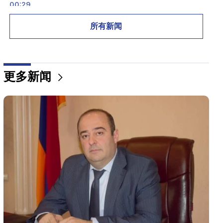
00:29
Sedrak Arustamyan 被拘留两个月
所有新闻
23:50
无需定位器即可找到丢失的 iPhone。一个新工具已创
建
更多新闻
21:30
这是前所未有的耻辱。梅利基扬谈针对天主教徒的刑
事案件和法庭审理（视频）
21:10
我们希望霍尔木兹问题能够得到和平解决。阿尔塔克·
扎卡里安
20:56
重要的
谨防旨在窃取银行详细信息的虚假页面和在线诈骗
（照片）
20:41
委员会已接受亚美尼亚与美国TRIPP协议的合宪性问题