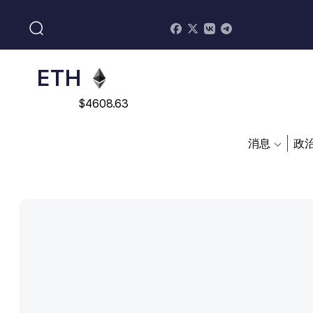
$
113082
ADA
$
0.868816
ETH
$
4608.63
SOL
消息
政
$
213.76