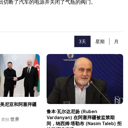
人员切断了汽车的电源并关闭了气瓶的阀门。
3天
星期
月
美尼亚和阿塞拜疆
鲁本·瓦尔达尼扬 (Ruben
Vardanyan) 在阿塞拜疆被监禁期
世界
类别
间，纳西姆·塔勒布 (Nasim Taleb) 拒