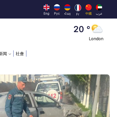
Moscow
45 °
Eng
Рус
Հայ
中國
عرب
Fr
Dubai
20 °
London
26 °
新闻
社會
Beijing
23 °
Brussels
16 °
Rome
23 °
Madrid