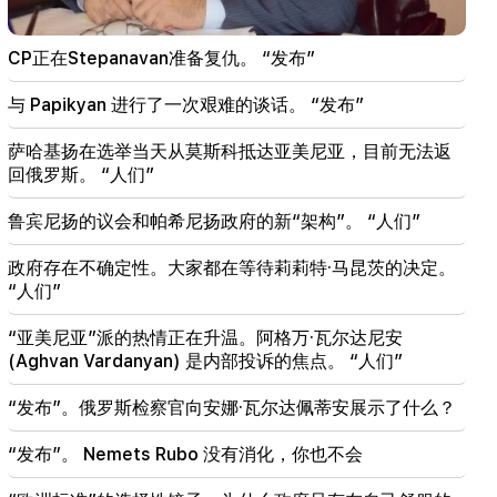
20:30
美国正在为核战争做准备：新的逮捕和镇压（视频）
CP正在Stepanavan准备复仇。 “发布”
19:53
与 Papikyan 进行了一次艰难的谈话。 “发布”
莱比锡机场的“带有未知爆炸装置的无人机”。调查已
经开始
萨哈基扬在选举当天从莫斯科抵达亚美尼亚，目前无法返
回俄罗斯。 “人们”
19:47
席尔瓦·哈科比安 (Silva Hakobyan) 报告了痛苦的损
鲁宾尼扬的议会和帕希尼扬政府的新“架构”。 “人们”
失（照片）
政府存在不确定性。大家都在等待莉莉特·马昆茨的决定。
19:32
“人们”
Petra Bair重申PACE支持与亚美尼亚国民议会密切合
作
“亚美尼亚”派的热情正在升温。阿格万·瓦尔达尼安
(Aghvan Vardanyan) 是内部投诉的焦点。 “人们”
19:03
政府将新增贷款3.2亿美元。金正恩的妹妹警告日本
“发布”。俄罗斯检察官向安娜·瓦尔达佩蒂安展示了什么？
（视频）
“发布”。 Nemets Rubo 没有消化，你也不会
19:00
国会事件。因为“小牛”这个词。卡拉佩蒂安收到警告