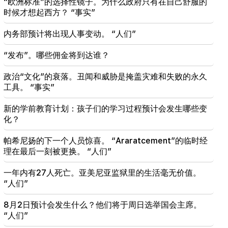
“欧洲标准”的选择性镜子。为什么政府只有在自己舒服的
时候才想起西方？ “事实”
18:55
伊朗和阿曼之间关于霍尔木兹海峡的谈判仍存在“一两
内务部预计将出现人事变动。 “人们”
个问题”。半岛电视台
“发布”。哪些佣金将到达谁？
18:30
马什托茨社区警方揭露了一起汽车盗窃案
政治“文化”的衰落。丑闻和威胁是掩盖灾难和失败的永久
工具。 “事实”
18:20
帕希尼扬与美国特使高级顾问讨论TRIPP项目实施
新的学前教育计划：孩子们的学习过程预计会发生哪些变
化？
帕希尼扬的下一个人员惊喜。 “Araratcement”的临时经
理在最后一刻被更换。 “人们”
一年内有27人死亡。亚美尼亚监狱里的生活毫无价值。
“人们”
8月2日预计会发生什么？他们将于周日选举国会主席。
“人们”