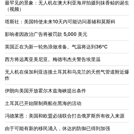
最罕见的景象：无人机在澳大利亚海岸拍摄到抹香鲸的诞生
17:34
亚美尼亚的天气将发生巨大变化
（视频）
塔斯社：美国特使未来10天内可能访问基辅和莫斯科
17:00
亚美尼亚使徒圣教会对国家税收委员会提起诉讼
影响者因政治广告将被罚款 5,000 美元
16:34
英国正在为新一轮热浪做准备。气温将达到36°C
达什塔万战斗的新细节。有逮捕行动
西方将远离亚美尼亚。梅德韦杰夫警告埃里温
16:00
明天，埃里温和马泽斯的一些地址将在很长一段时间内
无人机在保加利亚连接土耳其和乌克兰的天然气管道附近爆
没有灯光
炸
伊朗向美国开放霍尔木兹海峡提出条件
土耳其已开始限制商船在黑海的活动
冯德莱恩：美国和欧盟必须联合打击俄罗斯所有收入来源
由于可能有新的移民涌入，休达的防御已得到加强