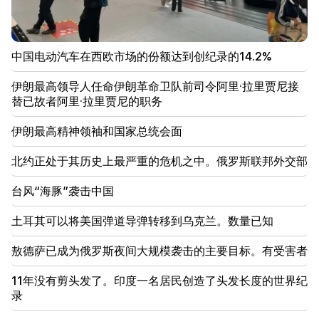
20:34
北约正处于其历史上最严重的危机之中。俄罗斯联邦外
交部
中国电动汽车在西欧市场的份额达到创纪录的14.2%
20:00
台风“海豚”袭击中国
伊朗最高领导人任命伊朗革命卫队前司令阿里·拉里贾尼接
替已故者阿里·拉里贾尼的职务
19:34
胡塞武装袭击了也门的马哈港。至少七人死亡 - 媒体
伊朗最高精神领袖和国家总统会面
北约正处于其历史上最严重的危机之中。俄罗斯联邦外交部
19:00
为了报仇，他们武装起来，伏击了兄弟俩的店铺。埃奇
米阿津的报复行为被阻止
台风“海豚”袭击中国
土耳其可以将美国弹道导弹转移到乌克兰。数量已知
18:34
亚美尼亚希望将与新加坡的关系提升到新的水平
敖德萨已成为俄罗斯夜间大规模袭击的主要目标。有受害者
18:00
11年没有剪头发了。印度一名居民创造了头发长度的世界纪
我们将在很长一段时间内告别+35°C以上的气温。阿
齐兹扬
录