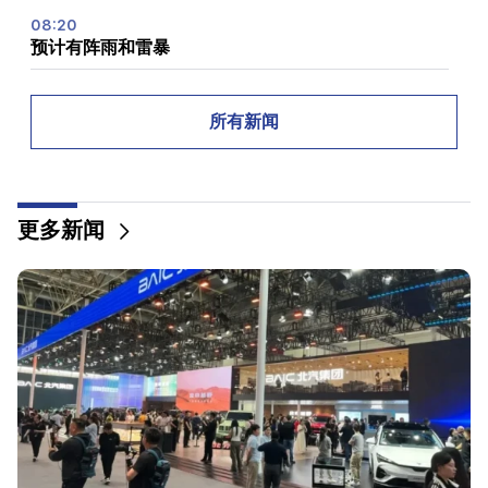
08:20
预计有阵雨和雷暴
00:40
中国电动汽车在西欧市场的份额达到创纪录的14.2%
所有新闻
00:00
伊朗最高领导人任命伊朗革命卫队前司令阿里·拉里贾
尼接替已故者阿里·拉里贾尼的职务
更多新闻
22:29
丰田在 Kotayk Marz 的车道上翻车。妻子和两个未成
年孩子受伤
22:12
伊朗最高精神领袖和国家总统会面
22:00
阿拉格奇。伊朗目前没有与美国谈判，但正在通过中间
人收到消息