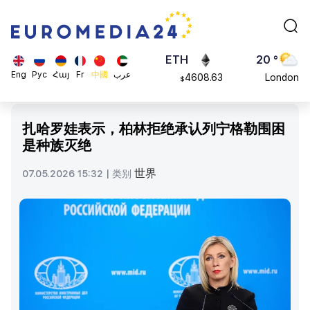
0.868816
Dubai
$
ETH
20 °
4608.63
London
$
SOL
26 °
Eng
Рус
Հայ
Fr
中國
عرب
213.76
Beijing
$
23 °
Brussels
扎哈罗娃表示，柏林拒绝承认列宁格勒围困
16 °
是种族灭绝
Rome
23 °
世界
07.05.2026 15:32 |
类别
Madrid