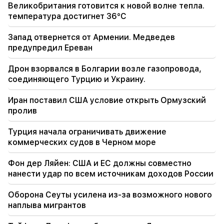
Великобритания готовится к новой волне тепла.
19:06
температура достигнет 36°C
Разыскивается в рамках возбужденного
уголовного дела
Запад отвернется от Армении. Медведев
предупредил Ереван
18:44
Рубио: США выделили 201 миллион долларов
Дрон взорвался в Болгарии возле газопровода,
на развитие ТРИПП и Среднего коридора
соединяющего Турцию и Украину.
18:34
Иран поставил США условие открыть Ормузский
Я готов работать над развитием
пролив
двусторонних отношений. Министр
иностранных дел Китая Мирзоян
Турция начала ограничивать движение
коммерческих судов в Черном море
18:00
Я должен доказать, что я достоин на поле.
Фон дер Ляйен: США и ЕС должны совместно
Мхитарян о своем будущем в «Интере».
нанести удар по всем источникам доходов России
17:42
Оборона Сеуты усилена из-за возможного нового
Пашинян: ТРИПП изменит положение
наплыва мигрантов
Армении на глобальной инвестиционной
карте