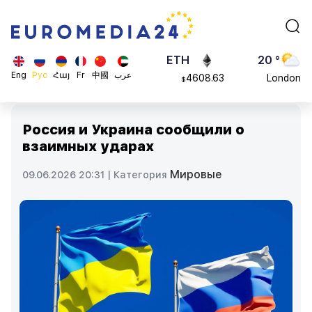
113082
Moscow
$
ADA
45 °
0.868816
Dubai
$
ETH
20 °
Eng
Рус
Հայ
Fr
中國
عرب
4608.63
London
$
SOL
26 °
213.76
Beijing
$
Россия и Украина сообщили о
23 °
взаимных ударах
Brussels
16 °
Мировые
09.06.2026 20:31 |
Категория
Rome
23 °
Madrid