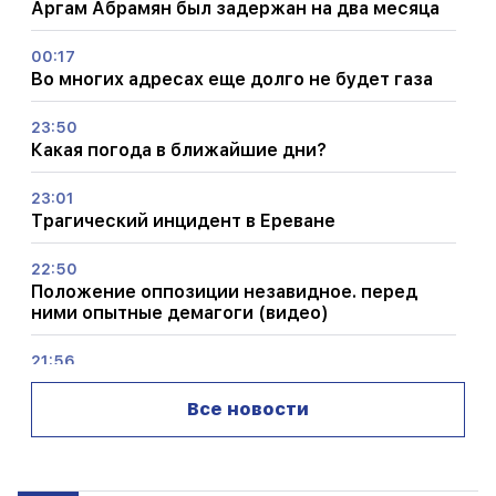
Аргам Абрамян был задержан на два месяца
00:17
Во многих адресах еще долго не будет газа
23:50
Какая погода в ближайшие дни?
23:01
Трагический инцидент в Ереване
22:50
Положение оппозиции незавидное. перед
ними опытные демагоги (видео)
21:56
«Преступник хотел пончик из больницы». Гор
Акопян своими руками сделал пончики для
Все новости
сына (видео)
21:19