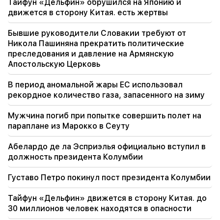
Тайфун «Дельфин» обрушился на Японию и
движется в сторону Китая. есть жертвы
17:34
Великобритания готовится к новой волне
Бывшие руководители Словакии требуют от
тепла. температура достигнет 36°C
Никола Пашиняна прекратить политические
преследования и давление на Армянскую
17:00
Важный
Апостольскую Церковь
Запад отвернется от Армении. Медведев
предупредил Ереван
В период аномальной жары ЕС использовал
рекордное количество газа, запасенного на зиму
16:22
Дрон взорвался в Болгарии возле
Мужчина погиб при попытке совершить полет на
газопровода, соединяющего Турцию и
параплане из Марокко в Сеуту
Украину.
Абелардо де ла Эсприэлья официально вступил в
должность президента Колумбии
Густаво Петро покинул пост президента Колумбии
Тайфун «Дельфин» движется в сторону Китая. до
30 миллионов человек находятся в опасности