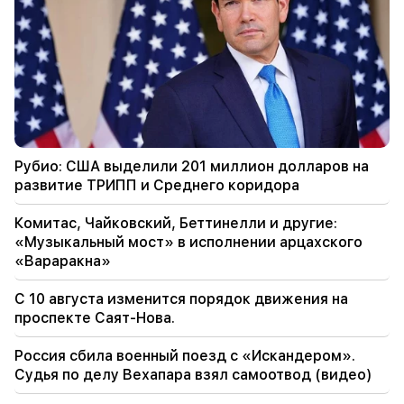
Рубио: США выделили 201 миллион долларов
на развитие ТРИПП и Среднего коридора
18:34
Я готов работать над развитием
двусторонних отношений. Министр
иностранных дел Китая Мирзоян
18:00
Рубио: США выделили 201 миллион долларов на
Я должен доказать, что я достоин на поле.
развитие ТРИПП и Среднего коридора
Мхитарян о своем будущем в «Интере».
Комитас, Чайковский, Беттинелли и другие:
17:42
«Музыкальный мост» в исполнении арцахского
Пашинян: ТРИПП изменит положение
«Вараракна»
Армении на глобальной инвестиционной
карте
С 10 августа изменится порядок движения на
проспекте Саят-Нова.
17:34
Великобритания готовится к новой волне
Россия сбила военный поезд с «Искандером».
тепла. температура достигнет 36°C
Судья по делу Вехапара взял самоотвод (видео)
17:00
Важный