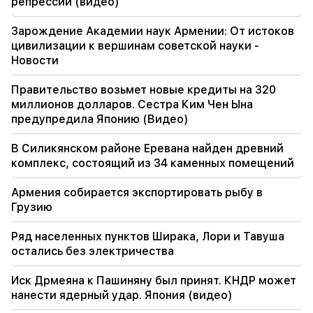
репрессии (видео)
13:28
Оборона Сеуты усилена из-за возможного
нового наплыва мигрантов
Зарождение Академии наук Армении: От истоков
цивилизации к вершинам советской науки -
Новости
13:03
Важный
Тайфун «Дельфин» обрушился на Японию и
движется в сторону Китая. есть жертвы
Правительство возьмет новые кредиты на 320
миллионов долларов. Сестра Ким Чен Ына
предупредила Японию (Видео)
11:52
Важный
Бывшие руководители Словакии требуют от
Никола Пашиняна прекратить политические
В Силикянском районе Еревана найден древний
преследования и давление на Армянскую
комплекс, состоящий из 34 каменных помещений
Апостольскую Церковь
Армения собирается экспортировать рыбу в
Грузию
Ряд населенных пунктов Ширака, Лори и Тавуша
остались без электричества
Иск Дрмеяна к Пашиняну был принят. КНДР может
нанести ядерный удар. Япония (видео)