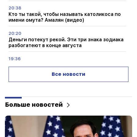
20:38
Кто ты такой, чтобы называть католикоса по
имени омута? Амалян (видео)
20:20
Деньги потекут рекой. Эти три знака зодиака
разбогатеют в конце августа
19:36
Большой пожар в одной из многоэтажек
Саят-Нова. Жители были эвакуированы
Все новости
19:34
Важный
Правозащитник считает доклад КС в
отношении Аргама Абрамяна неприемлемым
Больше новостей
19:06
Разыскивается в рамках возбужденного
уголовного дела
18:44