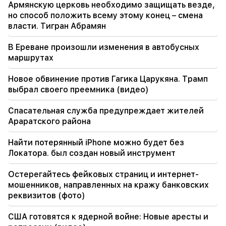
Армянскую церковь необходимо защищать везде,
Запад отвернется от Армении. Медведев
но способ положить всему этому конец – смена
предупредил Ереван
власти. Тигран Абрамян
16:22
В Ереване произошли изменения в автобусных
Дрон взорвался в Болгарии возле
маршрутах
газопровода, соединяющего Турцию и
Украину.
Новое обвинение против Гагика Царукяна. Трамп
выбрал своего преемника (видео)
16:06
Иран поставил США условие открыть
Спасательная служба предупреждает жителей
Ормузский пролив
Араратского района
15:47
Найти потерянный iPhone можно будет без
Турция начала ограничивать движение
Локатора. был создан новый инструмент
коммерческих судов в Черном море
Остерегайтесь фейковых страниц и интернет-
14:10
мошенников, направленных на кражу банковских
Фон дер Ляйен: США и ЕС должны совместно
реквизитов (фото)
нанести удар по всем источникам доходов
России
США готовятся к ядерной войне: Новые аресты и