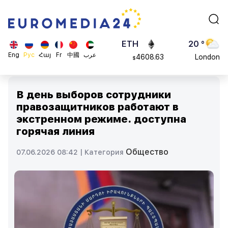
113082
Moscow
$
ADA
45 °
0.868816
Dubai
$
ETH
20 °
Eng
Рус
Հայ
Fr
中國
عرب
4608.63
London
$
SOL
26 °
213.76
Beijing
$
В день выборов сотрудники
23 °
правозащитников работают в
Brussels
экстренном режиме. доступна
16 °
горячая линия
Rome
23 °
Общество
07.06.2026 08:42 |
Категория
Madrid