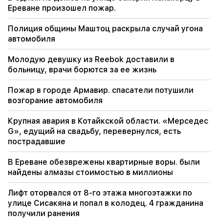
Россия сбила военный поезд с
Ереване произошел пожар.
«Искандером». Судья по делу Вехапара взял
самоотвод (видео)
Полиция общины Маштоц раскрыла случай угона
автомобиля
19:38
The judge was Armenian. Нарек Карапетян
Молодую девушку из Reebok доставили в
больницу, врачи борются за ее жизнь
19:17
Важный
Возможно почта плохо работает. Епископ
Пожар в городе Армавир. спасатели потушили
Натан о молчании Константинопольского
возгорание автомобиля
Патриарха
Крупная авария в Котайкской области. «Мерседес
19:01
G», едущий на свадьбу, перевернулся, есть
В США Facebook и Instagram оштрафовали на
пострадавшие
567 миллионов долларов
В Ереване обезврежены квартирные воры. были
18:51
найдены алмазы стоимостью в миллионы
В Минводах приостановлен незаконный
перевод 16 миллионов рублей в Армению
Лифт оторвался от 8-го этажа многоэтажки по
улице Сисакяна и попал в колодец. 4 гражданина
18:30
получили ранения
У бывшего главы общины Татев Мурада