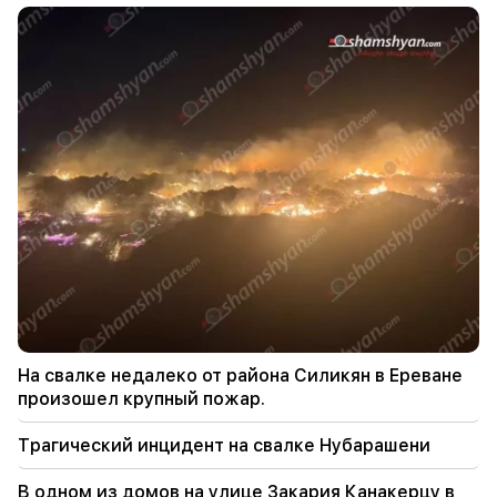
(видео)
21:25
Ормузский пролив может потерять свое
стратегическое значение
20:30
Следующим после Алена Симоняна является
Айк Конджорян. КП устраивает по нему
"сливы" (видео)
20:17
С 10 августа изменится порядок движения на
проспекте Саят-Нова.
20:00
На свалке недалеко от района Силикян в Ереване
Это была неописуемая гордость, когда в Баку
произошел крупный пожар.
прозвучал Государственный гимн РА. Жанна
Андреасян
Трагический инцидент на свалке Нубарашени
19:50
В одном из домов на улице Закария Канакерцу в