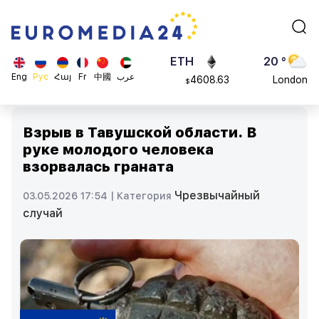
113082
Moscow
$
ADA
45 °
0.868816
Dubai
$
ETH
20 °
Eng
Рус
Հայ
Fr
中國
عرب
4608.63
London
$
SOL
26 °
213.76
Beijing
$
Взрыв в Тавушской области. В
23 °
руке молодого человека
Brussels
взорвалась граната
16 °
Rome
Чрезвычайный
03.05.2026 17:54 |
Категория
23 °
случай
Madrid