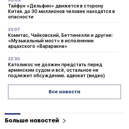
Тайфун «Дельфин» движется в сторону
Китая. до 30 миллионов человек находятся в
опасности
23:07
Комитас, Чайковский, Беттинелли и другие:
«Музыкальный мост» в исполнении
арцахского «Вараракна»
22:30
Католикос не должен предстать перед
армянским судом и всё, остальное не
подлежит обсуждению. адвокат (видео)
21:42
Все новости
Стали известны подробности о жертвах
стрельбы в тайской школе
21:30
Куда делся требовательный тип армянина?
Больше новостей
Карине Налчаджян о формировании
армянской психики, национального лица