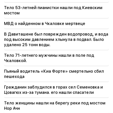
Симоняна будет конфисковано 4 миллиона
454 тысячи драмов
Тело 53-летней пианистки нашли под Киевским
мостом
18:19
В Беларуси отсутствует система управления
МВД о найденном в Чкаловке мертвеце
СССР. Лукашенко
В Давиташене был поврежден водопровод, и вода
под высоким давлением хлынула в подвал. Было
09:45
Армянскую церковь необходимо защищать
удалено 25 тонн воды.
везде, но способ положить всему этому
конец – смена власти. Тигран Абрамян
Тело 71-летнего мужчины нашли в поле под
Чкаловкой.
09:28
Они попытаются завоевать сердце Сассуна.
Пьяный водитель «Киа Форте» смертельно сбил
«Публикация»
пешехода
09:11
Гражданин заблудился в горах сел Семеновка и
«Публикация». Араик Арутюнян "У нищего не
Цовагюх из-за тумана. его нашли спасатели
будет живота?"
Тело женщины нашли на берегу реки под мостом
Нор Ачн