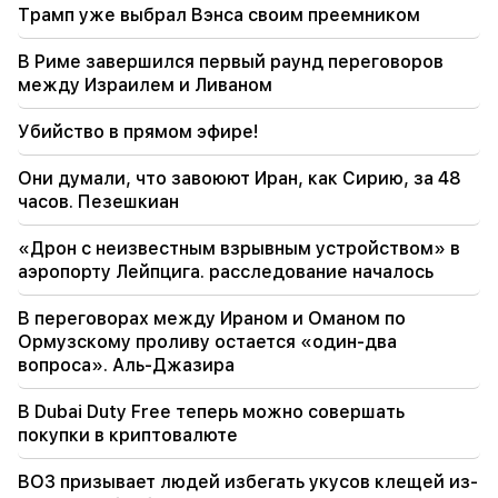
Трамп уже выбрал Вэнса своим преемником
18:21
Вызывают тревогу необоснованные
В Риме завершился первый раунд переговоров
ограничения экспорта армянской продукции
между Израилем и Ливаном
на российский рынок. Рубинян — Матвиенко
Убийство в прямом эфире!
18:11
Трагический инцидент на свалке Нубарашени
Они думали, что завоюют Иран, как Сирию, за 48
часов. Пезешкиан
18:01
Алла Пугачева рассматривает возможность
«Дрон с неизвестным взрывным устройством» в
возвращения на сцену из-за финансовых
аэропорту Лейпцига. расследование началось
проблем
В переговорах между Ираном и Оманом по
17:52
Ормузскому проливу остается «один-два
Иран и Оман договорились возобновить
вопроса». Аль-Джазира
судоходство через Ормузский пролив. Аль-
Арабия
В Dubai Duty Free теперь можно совершать
покупки в криптовалюте
17:17
Зеленский надеется, что Украина
ВОЗ призывает людей избегать укусов клещей из-
разработает собственную баллистическую