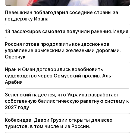
«Иннаду» Кочаряна, Саргсяна, Тер-
Петросяна. это правительство ничего не
Пезешкиан поблагодарил соседние страны за
делает для страны (видео)
поддержку Ирана
20:05
13 пассажиров самолета получили ранения. Индия
Новое обвинение против Гагика Царукяна.
Трамп выбрал своего преемника (видео)
Россия готова продолжить концессионное
управление армянскими железными дорогами.
19:37
Важный
Оверчук
Свободу всем армянам в бакинских тюрьмах.
Абрамян
Иран и Оман договорились возобновить
судоходство через Ормузский пролив. Аль-
19:28
Важный
Арабия
Под Вашим руководством правительство РА
продолжит играть конструктивную роль в
Зеленский надеется, что Украина разработает
обеспечении мира в регионе. Гутерриш –
собственную баллистическую ракетную систему к
Пашиняну
2027 году
18:35
Кобахидзе. Двери Грузии открыты для всех
Россия готова продолжить концессионное
туристов, в том числе и из России.
управление армянскими железными
дорогами. Оверчук