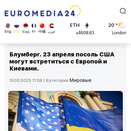
113082
Moscow
$
ADA
45 °
0.868816
Dubai
$
ETH
20 °
Eng
Рус
Հայ
Fr
中國
عرب
4608.63
London
$
SOL
26 °
213.76
Beijing
$
Блумберг. 23 апреля посоль США
23 °
могут встретиться с Европой и
Brussels
Киевами.
16 °
Rome
Мировые
10.05.2025 11:08 |
Категория
23 °
Madrid