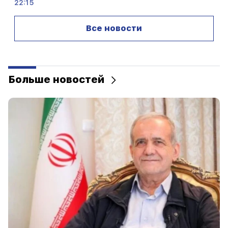
22:15
Вызов Гарегина Б.Вепахара в суд недопустим
и предосудителен. Арам I
Все новости
22:09
На свалке недалеко от района Силикян в
Ереване произошел крупный пожар.
Больше новостей
21:48
В Ереване произошли изменения в
автобусных маршрутах
21:30
Жизнь Еревана на алтаре. Варданян о
качестве воздуха в Ереване (видео)
21:16
Таким образом меня пытаются заставить
замолчать, потому что в Национальном
Собрании им это не удается. Эдгар Казарян
20:30