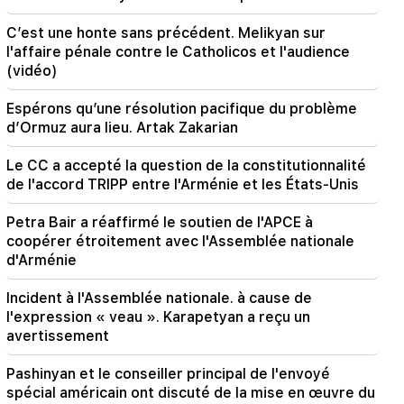
en raison de problèmes financiers
C’est une honte sans précédent. Melikyan sur
17:52
l'affaire pénale contre le Catholicos et l'audience
L'Iran et Oman ont convenu de reprendre la
(vidéo)
navigation dans le détroit d'Ormuz. Al-Arabiya
Espérons qu’une résolution pacifique du problème
17:17
d’Ormuz aura lieu. Artak Zakarian
Zelensky espère que l'Ukraine développera son
propre système de missiles balistiques d'ici
Le CC a accepté la question de la constitutionnalité
2027
de l'accord TRIPP entre l'Arménie et les États-Unis
17:12
Petra Bair a réaffirmé le soutien de l'APCE à
Kobakhidzé. Les portes de la Géorgie sont
coopérer étroitement avec l'Assemblée nationale
ouvertes à tous les touristes, y compris ceux de
d'Arménie
Russie
Incident à l'Assemblée nationale. à cause de
14:25
l'expression « veau ». Karapetyan a reçu un
Trump a déjà choisi Vance comme successeur
avertissement
Pashinyan et le conseiller principal de l'envoyé
spécial américain ont discuté de la mise en œuvre du