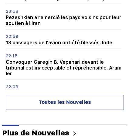
23:58
Pezeshkian a remercié les pays voisins pour leur
soutien à l'Iran
22:58
13 passagers de l'avion ont été blessés. Inde
22:15
Convoquer Garegin B. Vepahari devant le
tribunal est inacceptable et répréhensible. Aram
Ier
22:09
Un grand incendie s'est déclaré dans une
décharge près du district de Silikyan à Erevan
Toutes les Nouvelles
21:48
Il y a eu des changements dans les lignes de bus
à Erevan
Plus de Nouvelles