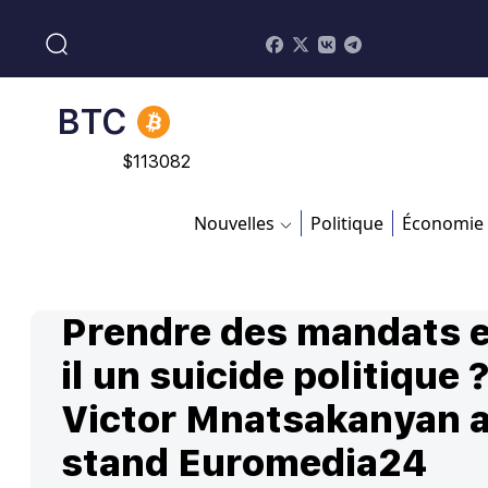
$
213.76
BNB
$
870.47
BTC
$
113082
Nouvelles
Politique
Économie
Prendre des mandats e
il un suicide politique 
Victor Mnatsakanyan 
stand Euromedia24