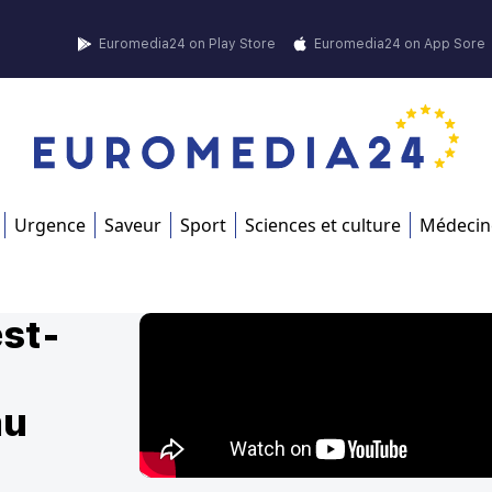
Euromedia24 on Play Store
Euromedia24 on App Sore
Urgence
Saveur
Sport
Sciences et culture
Médecin
st-
?
au