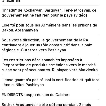
Ghazarian
19:28
Important
Sous votre direction, le gouvernement de la RA
"Innadu" de Kocharyan, Sargsyan, Ter-Petrosyan. ce
continuera à jouer un rôle constructif dans la
gouvernement ne fait rien pour le pays (vidéo)
paix régionale. Guterres vers Pashinyan
Liberté pour tous les Arméniens dans les prisons de
18:35
Bakou. Abrahamyen
La Russie est prête à poursuivre la gestion des
concessions des chemins de fer arméniens.
Sous votre direction, le gouvernement de la RA
Overchuk
continuera à jouer un rôle constructif dans la paix
régionale. Guterres vers Pashinyan
18:21
Les restrictions déraisonnables imposées à
l’exportation de produits arméniens vers le
Les restrictions déraisonnables imposées à
marché russe sont préoccupantes. Rubinyan
l’exportation de produits arméniens vers le marché
vers Matvienko
russe sont préoccupantes. Rubinyan vers Matvienko
18:11
L'enseignant n'a pas réussi la certification et quittera
Un incident tragique à la décharge de
l'école. Nikol Pashinyan
Nubarashen
EN DIRECT&nbsp;: réunion du Cabinet
18:01
Alla Pugacheva envisage de revenir sur scène
Sedrak Arustamyan a été détenu pendant 2 mois