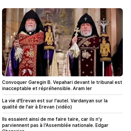
21:30
La vie d'Erevan est sur l'autel. Vardanyan sur la
qualité de l'air à Erevan (vidéo)
21:16
Ils essaient ainsi de me faire taire, car ils n’y
parviennent pas à l’Assemblée nationale. Edgar
Ghazarian
20:30
"Innadu" de Kocharyan, Sargsyan, Ter-
Petrosyan. ce gouvernement ne fait rien pour le
pays (vidéo)
Convoquer Garegin B. Vepahari devant le tribunal est
20:05
inacceptable et répréhensible. Aram Ier
Nouvelle accusation contre Gagik Tsarukyan.
Trump a choisi son successeur (vidéo)
La vie d'Erevan est sur l'autel. Vardanyan sur la
qualité de l'air à Erevan (vidéo)
19:37
Important
Liberté pour tous les Arméniens dans les
Ils essaient ainsi de me faire taire, car ils n’y
prisons de Bakou. Abrahamyen
parviennent pas à l’Assemblée nationale. Edgar