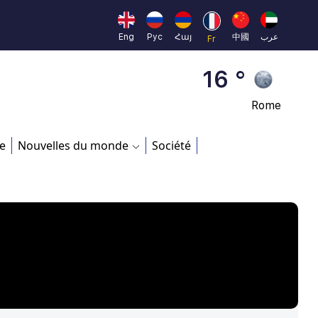
Beijing
23 °
Eng
Рус
Հայ
中國
عرب
Fr
Brussels
16 °
Rome
23 °
e
Nouvelles du monde
Société
Madrid