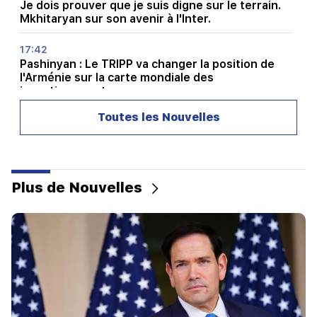
Je dois prouver que je suis digne sur le terrain.
Mkhitaryan sur son avenir à l'Inter.
17:42
Pashinyan : Le TRIPP va changer la position de
l'Arménie sur la carte mondiale des
investissements
Toutes les Nouvelles
17:34
La Grande-Bretagne se prépare à une nouvelle
vague de chaleur. la température atteindra 36°C
17:00
Important
Plus de Nouvelles
L’Occident se détournera de l’Arménie.
Medvedev a prévenu Erevan
16:22
Le drone a explosé en Bulgarie près du gazoduc
reliant la Turquie et l'Ukraine
16:06
L’Iran a posé une condition à l’ouverture du