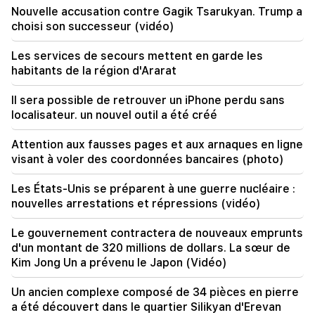
Nouvelle accusation contre Gagik Tsarukyan. Trump a
pour l'hiver pendant la canicule
choisi son successeur (vidéo)
11:01
Les services de secours mettent en garde les
Un homme est mort alors qu'il tentait de faire du
habitants de la région d'Ararat
parapente du Maroc à Ceuta
Il sera possible de retrouver un iPhone perdu sans
10:20
localisateur. un nouvel outil a été créé
Abelardo de la Espriella a officiellement assumé
le poste de président de la Colombie
Attention aux fausses pages et aux arnaques en ligne
visant à voler des coordonnées bancaires (photo)
10:02
Gustavo Petro a quitté le poste de président de
la Colombie
Les États-Unis se préparent à une guerre nucléaire :
nouvelles arrestations et répressions (vidéo)
09:55
"Publication". Combien d’argent les femmes
Le gouvernement contractera de nouveaux emprunts
ministres et leurs maris gagnent-ils ?
d'un montant de 320 millions de dollars. La sœur de
Kim Jong Un a prévenu le Japon (Vidéo)
09:38
Pashinyan a lancé une chasse aux
Un ancien complexe composé de 34 pièces en pierre
sympathisants de Tsarukyan. "Publication"
a été découvert dans le quartier Silikyan d'Erevan