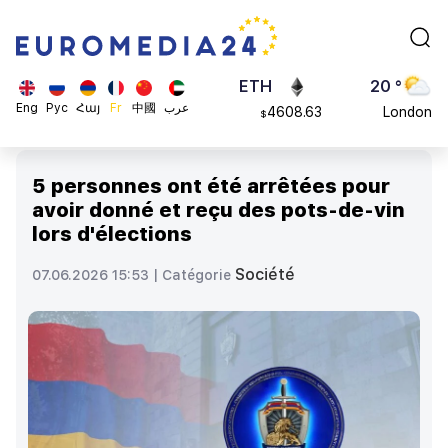
113082
Moscow
$
ADA
45 °
0.868816
Dubai
$
ETH
20 °
Eng
Рус
Հայ
Fr
中國
عرب
4608.63
London
$
SOL
26 °
213.76
Beijing
$
5 personnes ont été arrêtées pour
23 °
avoir donné et reçu des pots-de-vin
Brussels
lors d'élections
16 °
Rome
Société
07.06.2026 15:53 |
Catégorie
23 °
Madrid