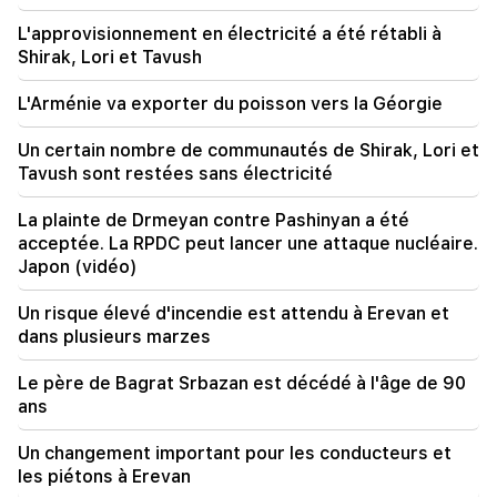
09:13
L'approvisionnement en électricité a été rétabli à
Aghvan Vardanyan est isolé de la faction.
Shirak, Lori et Tavush
"Personnes"
L'Arménie va exporter du poisson vers la Géorgie
09:05
"Publication". Ils ont strictement averti de ne
Un certain nombre de communautés de Shirak, Lori et
révéler à personne le montant de la récompense
Tavush sont restées sans électricité
et ont menacé de les libérer.
La plainte de Drmeyan contre Pashinyan a été
acceptée. La RPDC peut lancer une attaque nucléaire.
Japon (vidéo)
Un risque élevé d'incendie est attendu à Erevan et
dans plusieurs marzes
Le père de Bagrat Srbazan est décédé à l'âge de 90
ans
Un changement important pour les conducteurs et
les piétons à Erevan