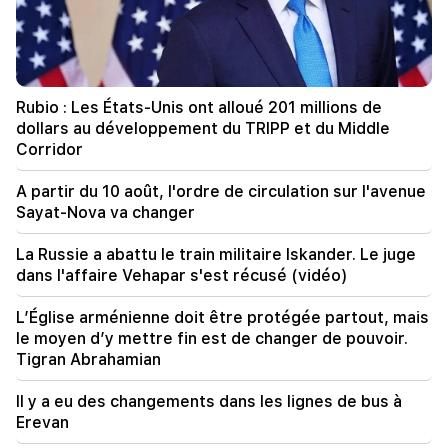
détroit d’Ormuz par les États-Unis.
15:47
La Turquie a commencé à restreindre la
circulation des navires commerciaux en mer
Rubio : Les États-Unis ont alloué 201 millions de
Noire
dollars au développement du TRIPP et du Middle
Corridor
14:10
Von der Leyen : les États-Unis et l’UE doivent
A partir du 10 août, l'ordre de circulation sur l'avenue
s’attaquer ensemble à toutes les sources de
Sayat-Nova va changer
revenus russes
La Russie a abattu le train militaire Iskander. Le juge
13:28
dans l'affaire Vehapar s'est récusé (vidéo)
Les défenses de Ceuta ont été renforcées en
raison d'un éventuel nouvel afflux de migrants
L’Église arménienne doit être protégée partout, mais
le moyen d’y mettre fin est de changer de pouvoir.
13:03
Important
Tigran Abrahamian
Le typhon « Dolphin » a frappé le Japon et se
dirige vers la Chine. il y a des victimes
Il y a eu des changements dans les lignes de bus à
Erevan
11:09
L'UE a utilisé une quantité record de gaz stocké