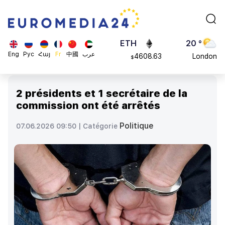
113082
Moscow
$
ADA
45 °
0.868816
Dubai
$
ETH
20 °
Eng
Рус
Հայ
Fr
中國
عرب
4608.63
London
$
SOL
26 °
213.76
Beijing
$
2 présidents et 1 secrétaire de la
23 °
commission ont été arrêtés
Brussels
16 °
Politique
07.06.2026 09:50 |
Catégorie
Rome
23 °
Madrid