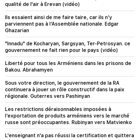
qualité de l'air à Erevan (vidéo)
Aux USA, Facebook et Instagram ont été
condamnés à une amende de 567 millions de
dollars
Ils essaient ainsi de me faire taire, car ils n’y
parviennent pas à l’Assemblée nationale. Edgar
Ghazarian
18:51
Le transfert illégal de 16 millions de roubles vers
l'Arménie a été suspendu à Minvodi
"Innadu" de Kocharyan, Sargsyan, Ter-Petrosyan. ce
gouvernement ne fait rien pour le pays (vidéo)
18:30
4 millions 454 mille drams seront confisqués à
Liberté pour tous les Arméniens dans les prisons de
l'ancien chef de la communauté de Tatev, Murad
Bakou. Abrahamyen
Simonyan
Sous votre direction, le gouvernement de la RA
18:19
continuera à jouer un rôle constructif dans la paix
La Biélorussie n’a pas le système de gestion de
régionale. Guterres vers Pashinyan
l’URSS. Loukachenko
Les restrictions déraisonnables imposées à
09:45
l’exportation de produits arméniens vers le marché
L’Église arménienne doit être protégée partout,
russe sont préoccupantes. Rubinyan vers Matvienko
mais le moyen d’y mettre fin est de changer de
pouvoir. Tigran Abrahamian
L'enseignant n'a pas réussi la certification et quittera