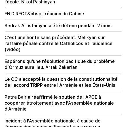
l'école. Nikol Pashinyan
09:28
Ils tenteront de gagner le cœur de Sassoon.
EN DIRECT&nbsp;: réunion du Cabinet
"Publication"
Sedrak Arustamyan a été détenu pendant 2 mois
09:11
"Publication". "Le mendiant n'aura pas de ventre"
C’est une honte sans précédent. Melikyan sur
d'Araik Harutyunyan ?
l'affaire pénale contre le Catholicos et l'audience
(vidéo)
Espérons qu’une résolution pacifique du problème
d’Ormuz aura lieu. Artak Zakarian
Le CC a accepté la question de la constitutionnalité
de l'accord TRIPP entre l'Arménie et les États-Unis
Petra Bair a réaffirmé le soutien de l'APCE à
coopérer étroitement avec l'Assemblée nationale
d'Arménie
Incident à l'Assemblée nationale. à cause de
l'expression « veau ». Karapetyan a reçu un