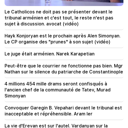
20:17
A partir du 10 août, l'ordre de circulation sur
Le Catholicos ne doit pas se présenter devant le
l'avenue Sayat-Nova va changer
tribunal arménien et c'est tout, le reste n'est pas
sujet à discussion. avocat (vidéo)
20:00
C'était une fierté indescriptible lorsque l'hymne
Hayk Konjoryan est le prochain après Alen Simonyan.
national de la RA a été joué à Bakou. Jeanne
Le CP organise des "prunes" à son sujet (vidéo)
Andreassian
Le juge était arménien. Narek Karapetian
19:50
La Russie a abattu le train militaire Iskander. Le
Peut-être que le courrier ne fonctionne pas bien. Mgr
juge dans l'affaire Vehapar s'est récusé (vidéo)
Nathan sur le silence du patriarche de Constantinople
19:38
4 millions 454 mille drams seront confisqués à
Le juge était arménien. Narek Karapetian
l'ancien chef de la communauté de Tatev, Murad
Simonyan
19:17
Important
Peut-être que le courrier ne fonctionne pas
Convoquer Garegin B. Vepahari devant le tribunal est
bien. Mgr Nathan sur le silence du patriarche de
inacceptable et répréhensible. Aram Ier
Constantinople
La vie d'Erevan est sur l'autel. Vardanyan sur la
19:01