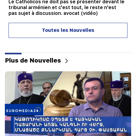
Le Catholicos ne doit pas se présenter devant le
tribunal arménien et c'est tout, le reste n'est
pas sujet à discussion. avocat (vidéo)
21:42
Toutes les Nouvelles
Les détails sur les victimes de la fusillade dans
une école thaïlandaise sont connus
21:30
Où est passé l’Arménien exigeant ? Karine
Plus de Nouvelles
Nalchajyan sur la formation de la psyché
arménienne, visage national (vidéo)
21:25
Le détroit d'Ormuz pourrait perdre son
importance stratégique
20:30
Hayk Konjoryan est le prochain après Alen
Simonyan. Le CP organise des "prunes" à son
sujet (vidéo)