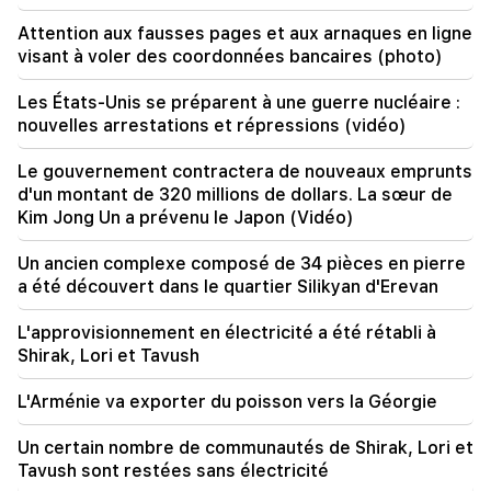
Attention aux fausses pages et aux arnaques en ligne
18:51
visant à voler des coordonnées bancaires (photo)
Le transfert illégal de 16 millions de roubles vers
l'Arménie a été suspendu à Minvodi
Les États-Unis se préparent à une guerre nucléaire :
nouvelles arrestations et répressions (vidéo)
18:30
4 millions 454 mille drams seront confisqués à
l'ancien chef de la communauté de Tatev, Murad
Le gouvernement contractera de nouveaux emprunts
Simonyan
d'un montant de 320 millions de dollars. La sœur de
Kim Jong Un a prévenu le Japon (Vidéo)
18:19
La Biélorussie n’a pas le système de gestion de
Un ancien complexe composé de 34 pièces en pierre
l’URSS. Loukachenko
a été découvert dans le quartier Silikyan d'Erevan
09:45
L'approvisionnement en électricité a été rétabli à
L’Église arménienne doit être protégée partout,
Shirak, Lori et Tavush
mais le moyen d’y mettre fin est de changer de
pouvoir. Tigran Abrahamian
L'Arménie va exporter du poisson vers la Géorgie
09:28
Un certain nombre de communautés de Shirak, Lori et
Ils tenteront de gagner le cœur de Sassoon.
Tavush sont restées sans électricité
"Publication"