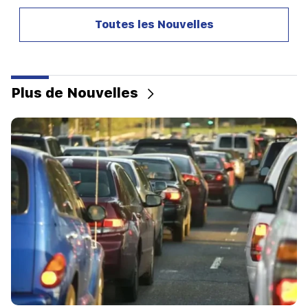
21:42
Toutes les Nouvelles
Les détails sur les victimes de la fusillade dans
une école thaïlandaise sont connus
21:30
Où est passé l’Arménien exigeant ? Karine
Plus de Nouvelles
Nalchajyan sur la formation de la psyché
arménienne, visage national (vidéo)
21:25
Le détroit d'Ormuz pourrait perdre son
importance stratégique
20:30
Hayk Konjoryan est le prochain après Alen
Simonyan. Le CP organise des "prunes" à son
sujet (vidéo)
20:17
A partir du 10 août, l'ordre de circulation sur
l'avenue Sayat-Nova va changer