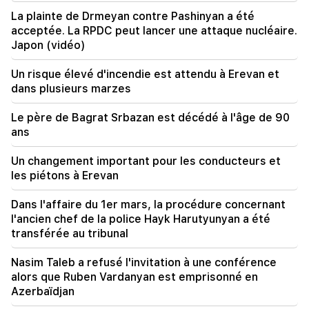
La plainte de Drmeyan contre Pashinyan a été
09:11
acceptée. La RPDC peut lancer une attaque nucléaire.
"Publication". "Le mendiant n'aura pas de ventre"
Japon (vidéo)
d'Araik Harutyunyan ?
Un risque élevé d'incendie est attendu à Erevan et
dans plusieurs marzes
Le père de Bagrat Srbazan est décédé à l'âge de 90
ans
Un changement important pour les conducteurs et
les piétons à Erevan
Dans l'affaire du 1er mars, la procédure concernant
l'ancien chef de la police Hayk Harutyunyan a été
transférée au tribunal
Nasim Taleb a refusé l'invitation à une conférence
alors que Ruben Vardanyan est emprisonné en
Azerbaïdjan