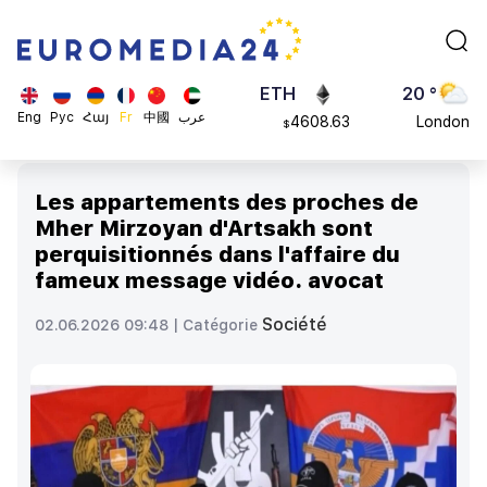
113082
Moscow
$
ADA
45 °
0.868816
Dubai
$
ETH
20 °
Eng
Рус
Հայ
Fr
中國
عرب
4608.63
London
$
SOL
26 °
213.76
Beijing
$
Les appartements des proches de
23 °
Mher Mirzoyan d'Artsakh sont
Brussels
perquisitionnés dans l'affaire du
16 °
fameux message vidéo. avocat
Rome
23 °
Société
02.06.2026 09:48 |
Catégorie
Madrid