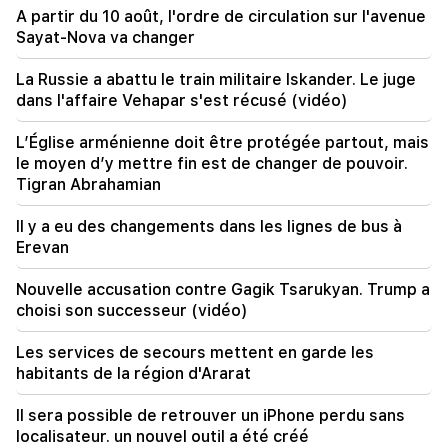
A partir du 10 août, l'ordre de circulation sur l'avenue
20:00
Sayat-Nova va changer
C'était une fierté indescriptible lorsque l'hymne
national de la RA a été joué à Bakou. Jeanne
La Russie a abattu le train militaire Iskander. Le juge
Andreassian
dans l'affaire Vehapar s'est récusé (vidéo)
19:50
L’Église arménienne doit être protégée partout, mais
La Russie a abattu le train militaire Iskander. Le
le moyen d’y mettre fin est de changer de pouvoir.
juge dans l'affaire Vehapar s'est récusé (vidéo)
Tigran Abrahamian
19:38
Il y a eu des changements dans les lignes de bus à
Le juge était arménien. Narek Karapetian
Erevan
19:17
Important
Nouvelle accusation contre Gagik Tsarukyan. Trump a
Peut-être que le courrier ne fonctionne pas
choisi son successeur (vidéo)
bien. Mgr Nathan sur le silence du patriarche de
Constantinople
Les services de secours mettent en garde les
habitants de la région d'Ararat
19:01
Aux USA, Facebook et Instagram ont été
Il sera possible de retrouver un iPhone perdu sans
condamnés à une amende de 567 millions de
localisateur. un nouvel outil a été créé
dollars