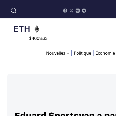
$
113082
ADA
$
0.868816
ETH
$
4608.63
SOL
Nouvelles
Politique
Économie
$
213.76
Eduard Spertsyan a pa