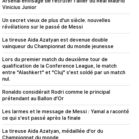
Arsenal envisage de recruter l'ailier du Real Madrid
Russie
Vinicius Junior
14:25
Un secret vieux de plus d'un siècle. nouvelles
Trump a déjà choisi Vance comme successeur
révélations sur le passé de Messi
La tireuse Aida Azatyan est devenue double
vainqueur du Championnat du monde jeunesse
Lors du premier match du deuxième tour de
qualification de la Conference League, le match
entre "Alashkert" et "Cluj" s'est soldé par un match
nul.
Ronaldo considérait Rodri comme le principal
prétendant au Ballon d'Or
Les larmes et le message de Messi : Yamal a raconté
ce qui s'est passé après la finale
La tireuse Aida Azatyan, médaillée d'or du
Championnat du monde