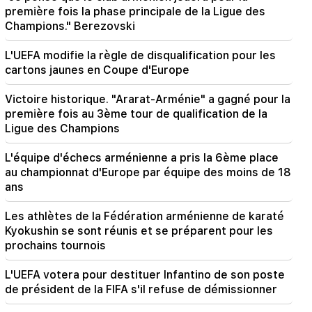
20:05
première fois la phase principale de la Ligue des
Nouvelle accusation contre Gagik Tsarukyan.
Champions." Berezovski
Trump a choisi son successeur (vidéo)
L'UEFA modifie la règle de disqualification pour les
19:37
Important
cartons jaunes en Coupe d'Europe
Liberté pour tous les Arméniens dans les
prisons de Bakou. Abrahamyen
Victoire historique. "Ararat-Arménie" a gagné pour la
première fois au 3ème tour de qualification de la
19:28
Important
Ligue des Champions
Sous votre direction, le gouvernement de la RA
continuera à jouer un rôle constructif dans la
L'équipe d'échecs arménienne a pris la 6ème place
paix régionale. Guterres vers Pashinyan
au championnat d'Europe par équipe des moins de 18
ans
18:35
La Russie est prête à poursuivre la gestion des
Les athlètes de la Fédération arménienne de karaté
concessions des chemins de fer arméniens.
Kyokushin se sont réunis et se préparent pour les
Overchuk
prochains tournois
18:21
L'UEFA votera pour destituer Infantino de son poste
Les restrictions déraisonnables imposées à
de président de la FIFA s'il refuse de démissionner
l’exportation de produits arméniens vers le
marché russe sont préoccupantes. Rubinyan