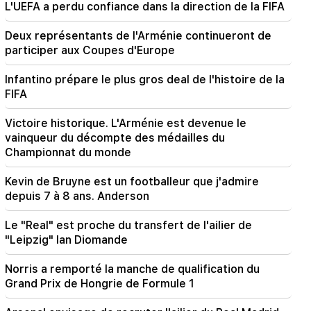
vers Matvienko
L'UEFA a perdu confiance dans la direction de la FIFA
Deux représentants de l'Arménie continueront de
18:11
Un incident tragique à la décharge de
participer aux Coupes d'Europe
Nubarashen
Infantino prépare le plus gros deal de l'histoire de la
18:01
FIFA
Alla Pugacheva envisage de revenir sur scène
en raison de problèmes financiers
Victoire historique. L'Arménie est devenue le
vainqueur du décompte des médailles du
17:52
Championnat du monde
L'Iran et Oman ont convenu de reprendre la
navigation dans le détroit d'Ormuz. Al-Arabiya
Kevin de Bruyne est un footballeur que j'admire
depuis 7 à 8 ans. Anderson
17:17
Zelensky espère que l'Ukraine développera son
Le "Real" est proche du transfert de l'ailier de
propre système de missiles balistiques d'ici
"Leipzig" Ian Diomande
2027
Norris a remporté la manche de qualification du
17:12
Grand Prix de Hongrie de Formule 1
Kobakhidzé. Les portes de la Géorgie sont
ouvertes à tous les touristes, y compris ceux de