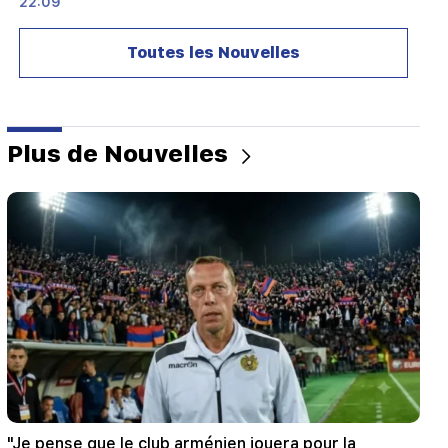
22:09
Un grand incendie s'est déclaré dans une
décharge près du district de Silikyan à Erevan
Toutes les Nouvelles
21:48
Il y a eu des changements dans les lignes de bus
à Erevan
Plus de Nouvelles
21:30
La vie d'Erevan est sur l'autel. Vardanyan sur la
qualité de l'air à Erevan (vidéo)
21:16
Ils essaient ainsi de me faire taire, car ils n’y
parviennent pas à l’Assemblée nationale. Edgar
Ghazarian
20:30
"Innadu" de Kocharyan, Sargsyan, Ter-
Petrosyan. ce gouvernement ne fait rien pour le
pays (vidéo)
"Je pense que le club arménien jouera pour la