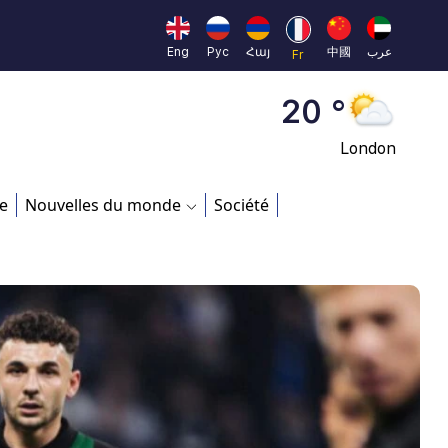
Moscow
45 °
Eng
Рус
Հայ
中國
عرب
Fr
Dubai
20 °
London
26 °
e
Nouvelles du monde
Société
Beijing
23 °
Brussels
16 °
Rome
23 °
Madrid