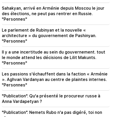
navigation dans le détroit d'Ormuz. Al-Arabiya
Sahakyan, arrivé en Arménie depuis Moscou le jour
17:17
des élections, ne peut pas rentrer en Russie.
Zelensky espère que l'Ukraine développera son
"Personnes"
propre système de missiles balistiques d'ici
2027
Le parlement de Rubinyan et la nouvelle «
architecture » du gouvernement de Pashinyan.
17:12
"Personnes"
Kobakhidzé. Les portes de la Géorgie sont
ouvertes à tous les touristes, y compris ceux de
Il y a une incertitude au sein du gouvernement. tout
Russie
le monde attend les décisions de Lilit Makunts.
"Personnes"
14:25
Trump a déjà choisi Vance comme successeur
Les passions s'échauffent dans la faction « Arménie
». Aghvan Vardanyan au centre de plaintes internes.
09:50
"Personnes"
L'enseignant n'a pas réussi la certification et
quittera l'école. Nikol Pashinyan
"Publication". Qu'a présenté le procureur russe à
Anna Vardapetyan ?
09:16
C'est la première réunion du gouvernement
"Publication". Nemets Rubo n'a pas digéré, toi non
nouvellement formé, nous devons faire