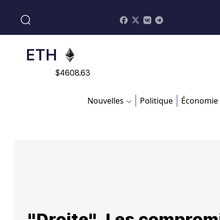
$
113082
ADA
$
0.868816
ETH
$
4608.63
SOL
Nouvelles
Politique
Économie
$
213.76
"Droite". Les comprom