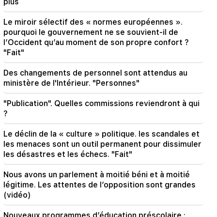
plus
quelques révisions. Nikol Pashinyan
Le miroir sélectif des « normes européennes ».
09:06
pourquoi le gouvernement ne se souvient-il de
EN DIRECT&nbsp;: réunion du Cabinet
l’Occident qu’au moment de son propre confort ?
"Fait"
Des changements de personnel sont attendus au
ministère de l'Intérieur. "Personnes"
"Publication". Quelles commissions reviendront à qui
?
Le déclin de la « culture » politique. les scandales et
les menaces sont un outil permanent pour dissimuler
les désastres et les échecs. "Fait"
Nous avons un parlement à moitié béni et à moitié
légitime. Les attentes de l’opposition sont grandes
(vidéo)
Nouveaux programmes d’éducation préscolaire :