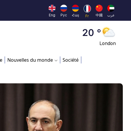
Moscow
45 °
Eng
Рус
Հայ
中國
عرب
Fr
Dubai
20 °
London
26 °
e
Nouvelles du monde
Société
Beijing
23 °
Brussels
16 °
Rome
23 °
Madrid