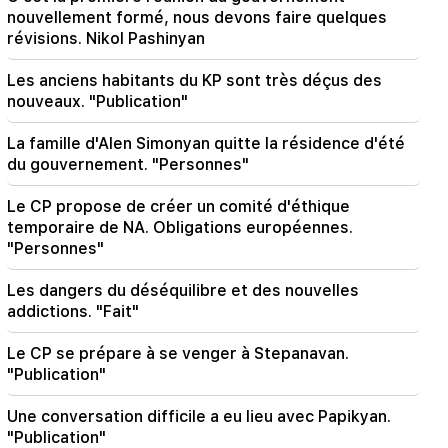
nouvellement formé, nous devons faire quelques
18:35
révisions. Nikol Pashinyan
La Russie est prête à poursuivre la gestion des
concessions des chemins de fer arméniens.
Les anciens habitants du KP sont très déçus des
Overchuk
nouveaux. "Publication"
18:21
La famille d'Alen Simonyan quitte la résidence d'été
Les restrictions déraisonnables imposées à
du gouvernement. "Personnes"
l’exportation de produits arméniens vers le
marché russe sont préoccupantes. Rubinyan
vers Matvienko
Le CP propose de créer un comité d'éthique
temporaire de NA. Obligations européennes.
"Personnes"
18:11
Un incident tragique à la décharge de
Nubarashen
Les dangers du déséquilibre et des nouvelles
addictions. "Fait"
18:01
Alla Pugacheva envisage de revenir sur scène
Le CP se prépare à se venger à Stepanavan.
en raison de problèmes financiers
"Publication"
17:52
Une conversation difficile a eu lieu avec Papikyan.
L'Iran et Oman ont convenu de reprendre la
"Publication"